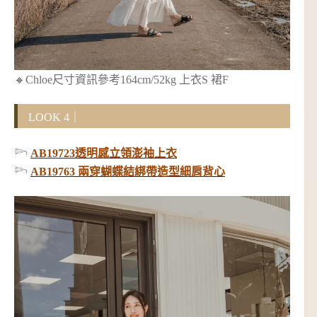
🔸Chloe尺寸資訊參考164cm/52kg 上衣S 裙F
LOOK 4｜
𓆸
AB19723透明感立領澎袖上衣
𓆸
AB19763 兩穿蝴蝶結綁帶造型細肩背心