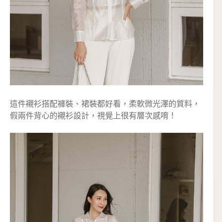
這件襯衫搭配褲裝、裙裝都好看，柔軟微光澤的質料，
假兩件背心的襯衫設計，視覺上很有層次感唷！