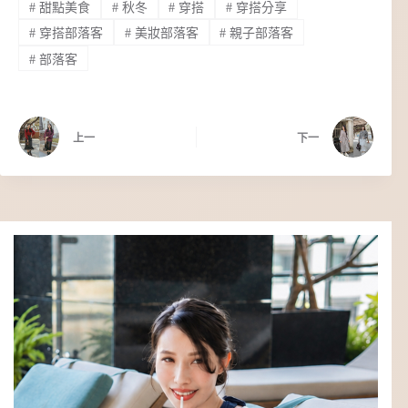
#
甜點美食
#
秋冬
#
穿搭
#
穿搭分享
#
穿搭部落客
#
美妝部落客
#
親子部落客
#
部落客
上一
下一