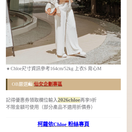
🔸Chloe尺寸資訊參考164cm/52kg 上衣S 背心M
OB嚴選🛍️
仙女企劃專區
2026chloe
記得優惠券領取欄位輸入
再享9折
不限金額可使用（部分產品不適用折價券）
柯蘿依Chloe 粉絲專頁