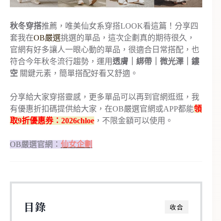
秋冬穿搭
推薦，唯美仙女系穿搭LOOK看這篇！分享四
套我在
OB嚴選
挑選的單品，這次企劃真的期待很久，
官網有好多讓人一眼心動的單品，很適合日常搭配，也
符合今年秋冬流行趨勢，運用
透膚｜綁帶｜微光澤｜鏤
空
關鍵元素，簡單搭配好看又舒適。
分享給大家穿搭靈感，更多單品可以再到官網逛逛，我
有優惠折扣碼提供給大家，在OB嚴選官網或APP都能
領
取9折優惠券：2026chloe
，不限金額可以使用。
OB嚴選官網：
仙女企劃
目錄
收合