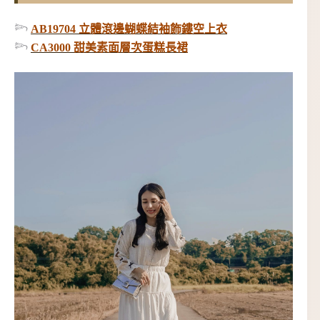
𓆸
AB19704 立體滾邊蝴蝶結袖飾鏤空上衣
𓆸
CA3000 甜美素面層次蛋糕長裙