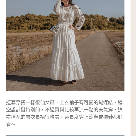
這套穿搭一樣很仙女風，上衣袖子有可愛的蝴蝶結，鏤
空設計挺特別的，不過質料比較再涼一點的天氣穿，這
次搭配的層次長裙很唯美，這長度穿上涼鞋或拖鞋都好
看～