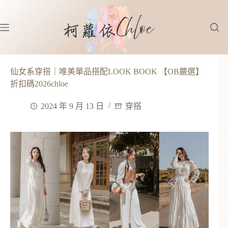
跳
至
主
要
內
容
仙女系穿搭｜唯美單品搭配LOOK BOOK 【OB嚴選】
折扣碼2026chloe
2024 年 9 月 13 日
穿搭