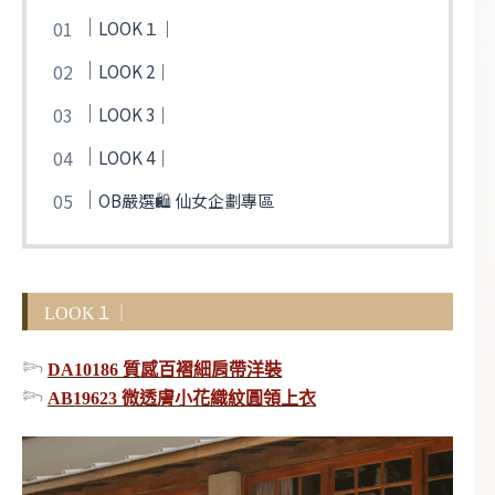
LOOK１｜
LOOK 2｜
LOOK 3｜
LOOK 4｜
OB嚴選🛍️ 仙女企劃專區
LOOK１｜
𓆸
DA10186 質感百褶細肩帶洋裝
𓆸
AB19623 微透膚小花織紋圓領上衣