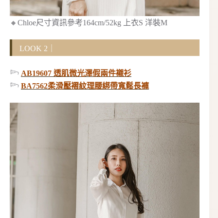
🔸Chloe尺寸資訊參考164cm/52kg 上衣S 洋裝M
LOOK 2｜
𓆸
AB19607 透肌微光澤假兩件襯衫
𓆸
BA7562柔滑壓褶紋理腰綁帶寬鬆長褲