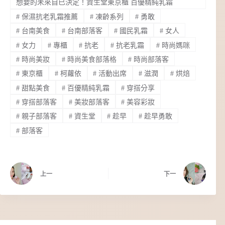
想要的未來自已決定！資生堂東京櫃 百優精純乳霜
#
保濕抗老乳霜推薦
#
凍齡系列
#
勇敢
#
台南美食
#
台南部落客
#
國民乳霜
#
女人
#
女力
#
專櫃
#
抗老
#
抗老乳霜
#
時尚媽咪
#
時尚美妝
#
時尚美食部落格
#
時尚部落客
#
東京櫃
#
柯蘿依
#
活動出席
#
滋潤
#
烘焙
#
甜點美食
#
百優精純乳霜
#
穿搭分享
#
穿搭部落客
#
美妝部落客
#
美容彩妝
#
親子部落客
#
資生堂
#
趁早
#
趁早勇敢
#
部落客
上一
下一