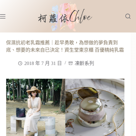
跳
至
主
要
內
容
保濕抗初老乳霜推薦｜趁早勇敢，為想做的夢負責到
底、想要的未來自已決定！資生堂東京櫃 百優精純乳霜
2018 年 7 月 31 日
凍齡系列