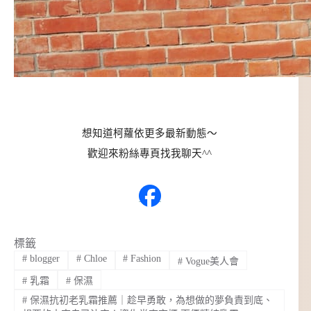
想知道柯蘿依更多最新動態～
歡迎來粉絲專頁找我聊天^^
標籤
#
blogger
#
Chloe
#
Fashion
#
Vogue美人會
#
乳霜
#
保濕
#
保濕抗初老乳霜推薦｜趁早勇敢，為想做的夢負責到底、