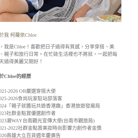
於我 柯蘿依Chloe
，我是Chloe！喜歡把日子過得有質感，分享穿搭、美
、親子和旅行日常。在忙碌生活裡也不將就，一起把每
天過得美麗又剛好！
於Chloe的經歷
︎2021-2026 OB嚴選穿搭大使
︎2025-2026食尚玩家駐站部落客
2024
「親子就醬玩共遊香港趣」
香港旅遊發展局
︎2023社群金點賞優選創作者
2023
潮WAY台南觀光宣傳大使
(台南市觀旅局)
︎2021-2022社群金點賞美妝時尚影響力創作者金獎
2020
高雄大立百貨週年慶廣告