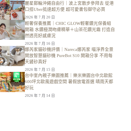
麗星郵輪沖繩自由行｜波上宮散步參拜去 從港
口搭Uber抵達超方便 超可愛書包御守必買
2026 年 7 月 20 日
輕奢保養推薦｜CHIC GLOW輕奢鑽光保養組
開箱 水鑽極潤吻膚精華＋山茶花鑽光霜 打造自
然透亮好感膚況
2026 年 7 月 16 日
娜芮家貓砂機評價｜Nareca娜芮家 喵淨界全景
開放智慧貓砂機 PureBot S10 開箱分享 不用每
天鏟砂真好
2026 年 7 月 15 日
台中室內親子樂園推薦｜樂米樂園台中北歐館
600坪北歐風遊戲空間 暑假放電首選 晴雨天都
好玩
2026 年 7 月 14 日