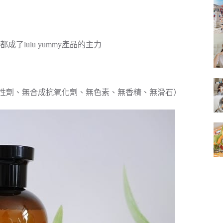
的
結
果
lulu yummy產品的主力
活性劑、無合成抗氧化劑、無色素、無香精、無滑石）