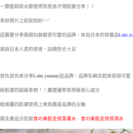
一整瓶卸妝水都使用到見底才想起要分享！！
幸好照片之前就拍好^^”
這篇要分享兩個包裝都很可愛的品牌，來自日本的保養品
Lulu 
是說日本人真的很會，話題性也十足
首先就先來分享
Lulu yummy
這品牌，品牌名稱念起來就很可愛
給肌膚的超級食物！！嚴選優質食用級安心成分
給美麗的肌膚使用上無負擔是品牌的主軸
兩支產品分別是
食の美肌全效潔膚水
、
食の美肌全效保濕水