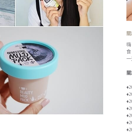
關
嗨
食
一
關
♦
♦
♦︎
♦
♦︎
♦
♦︎