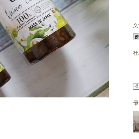
文
文
章
分
社
類
找
不
最
到
符
合
條
件