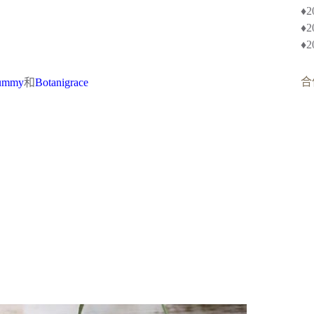
♦︎
♦
♦
合
yummy
和
Botanigrace