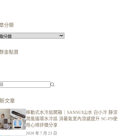
章分類
群金點賞
柯蘿依chloe
美妝時尚影響力創作者金獎
柯蘿依chloe
優選創作者
新文章
移動式水冷扇開箱｜SANSUI山水 白小冷 靜涼
潤風循環水冷扇 消暑氣室內涼感提升 SC-F9使
用心得評價分享
2026 年 7 月 23 日