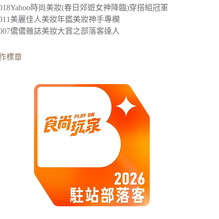
2018
Yahoo時尚美妝(春日郊遊女神降臨)穿搭組冠軍
︎2011美麗佳人美妝年鑑美妝神手專欄
︎2007儂儂雜誌美妝大賞之部落客達人
作標章