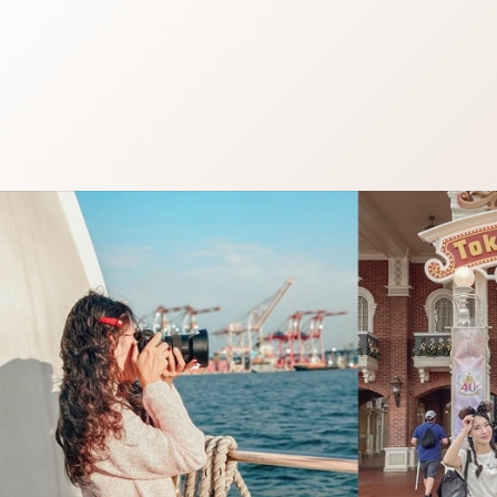
跳
至
主
要
內
容