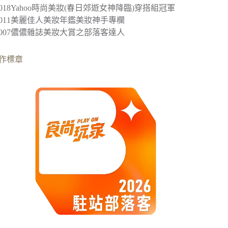
2018
Yahoo時尚美妝(春日郊遊女神降臨)穿搭組冠軍
︎2011美麗佳人美妝年鑑美妝神手專欄
︎2007儂儂雜誌美妝大賞之部落客達人
作標章