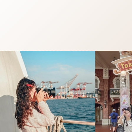
跳
至
主
要
內
容