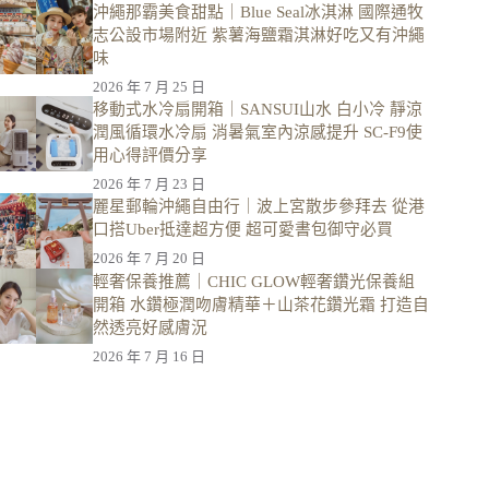
沖繩那霸美食甜點｜Blue Seal冰淇淋 國際通牧
志公設市場附近 紫薯海鹽霜淇淋好吃又有沖繩
味
2026 年 7 月 25 日
移動式水冷扇開箱｜SANSUI山水 白小冷 靜涼
潤風循環水冷扇 消暑氣室內涼感提升 SC-F9使
用心得評價分享
2026 年 7 月 23 日
麗星郵輪沖繩自由行｜波上宮散步參拜去 從港
口搭Uber抵達超方便 超可愛書包御守必買
2026 年 7 月 20 日
輕奢保養推薦｜CHIC GLOW輕奢鑽光保養組
開箱 水鑽極潤吻膚精華＋山茶花鑽光霜 打造自
然透亮好感膚況
2026 年 7 月 16 日