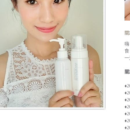
關
嗨
食
一
關
♦
♦
♦︎
♦
♦︎
♦
♦︎