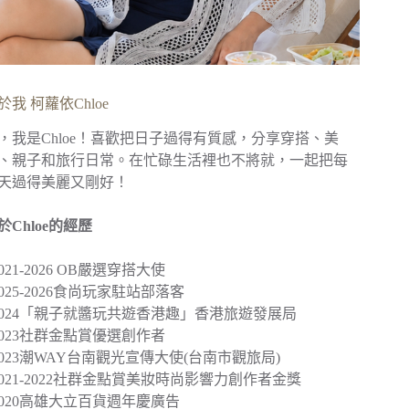
於我 柯蘿依Chloe
，我是Chloe！喜歡把日子過得有質感，分享穿搭、美
、親子和旅行日常。在忙碌生活裡也不將就，一起把每
天過得美麗又剛好！
於Chloe的經歷
︎2021-2026 OB嚴選穿搭大使
︎2025-2026食尚玩家駐站部落客
2024
「親子就醬玩共遊香港趣」
香港旅遊發展局
︎2023社群金點賞優選創作者
2023
潮WAY台南觀光宣傳大使
(台南市觀旅局)
︎2021-2022社群金點賞美妝時尚影響力創作者金獎
2020
高雄大立百貨週年慶廣告