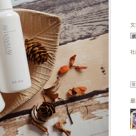
文
文
章
分
社
類
找
不
最
到
符
合
條
件