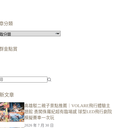
章分類
群金點賞
柯蘿依chloe
美妝時尚影響力創作者金獎
柯蘿依chloe
優選創作者
新文章
高雄駁二親子景點推薦｜VOLARE飛行體驗主
題館 勇闖侏羅紀超有臨場感 球型LED飛行劇院
模擬賽車一次玩
2026 年 7 月 30 日