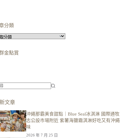
章分類
群金點賞
柯蘿依chloe
美妝時尚影響力創作者金獎
柯蘿依chloe
優選創作者
新文章
沖繩那霸美食甜點｜Blue Seal冰淇淋 國際通牧
志公設市場附近 紫薯海鹽霜淇淋好吃又有沖繩
味
2026 年 7 月 25 日