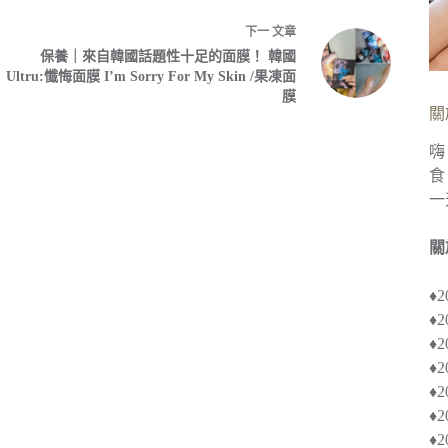
下一
文章
保養｜來自韓國話題性十足的面膜！ 韓國
Ultru:懺悔面膜 I’m Sorry For My Skin /果凍面
膜
關
嗨
食
一
關
♦
♦
♦︎
♦
♦︎
♦
♦︎