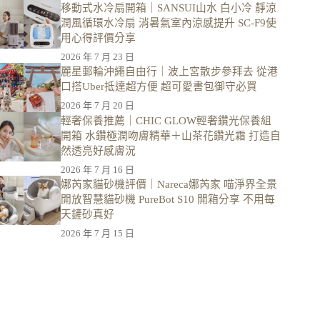
移動式水冷扇開箱｜SANSUI山水 白小冷 靜涼
潤風循環水冷扇 消暑氣室內涼感提升 SC-F9使
用心得評價分享
2026 年 7 月 23 日
麗星郵輪沖繩自由行｜波上宮散步參拜去 從港
口搭Uber抵達超方便 超可愛書包御守必買
2026 年 7 月 20 日
輕奢保養推薦｜CHIC GLOW輕奢鑽光保養組
開箱 水鑽極潤吻膚精華＋山茶花鑽光霜 打造自
然透亮好感膚況
2026 年 7 月 16 日
娜芮家貓砂機評價｜Nareca娜芮家 喵淨界全景
開放智慧貓砂機 PureBot S10 開箱分享 不用每
天鏟砂真好
2026 年 7 月 15 日