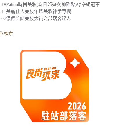
2018
Yahoo時尚美妝(春日郊遊女神降臨)穿搭組冠軍
︎2011美麗佳人美妝年鑑美妝神手專欄
︎2007儂儂雜誌美妝大賞之部落客達人
作標章