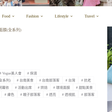
Food
Fashion
Lifestyle
Travel
面膜(全系列)
#
Vogue美人會
#
保濕
全系列)
#
台南美食
#
台南部落客
#
台灣
#
抗老
柯蘿依
#
活動出席
#
烘焙
#
環境面膜
#
甜點美食
#
膚色
#
親子部落客
#
透亮
#
透視肌
#
部落客