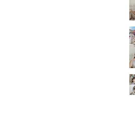
的
結
果