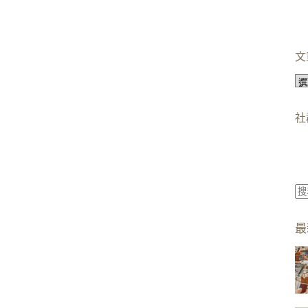
文
文
章
分
社
類
找
不
最
到
符
合
條
件