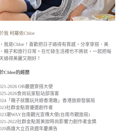
於我 柯蘿依Chloe
，我是Chloe！喜歡把日子過得有質感，分享穿搭、美
、親子和旅行日常。在忙碌生活裡也不將就，一起把每
天過得美麗又剛好！
於Chloe的經歷
︎2021-2026 OB嚴選穿搭大使
︎2025-2026食尚玩家駐站部落客
2024
「親子就醬玩共遊香港趣」
香港旅遊發展局
︎2023社群金點賞優選創作者
2023
潮WAY台南觀光宣傳大使
(台南市觀旅局)
︎2021-2022社群金點賞美妝時尚影響力創作者金獎
2020
高雄大立百貨週年慶廣告