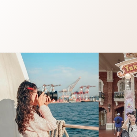
跳
至
主
要
內
容