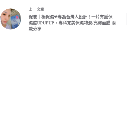
上一
文章
保養｜極保濕❤專為台灣人設計！一片有感保
濕度UPUPUP。專科完美保濕特潤/亮澤面膜 兩
款分享