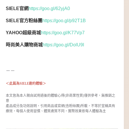
SIELE
官網
https://goo.gl/62yjA0
SIELE官方粉絲團
https://goo.gl/p92T1B
YAHOO超級商城
https://goo.gl/K77Vp7
時尚美人購物商城
https://goo.gl/DolU9I
－－
＜此篇為SIELE邀約體驗＞
本文皆為本人親自試用過後的體驗心得(非商業性質)僅供參考，無推銷之
意
產品成分及功效說明，引用商品或官網(含粉絲團)所載，不等於宣稱具有
療效，每個人使用習慣、體質膚質不同，實際效果依每人體驗為主