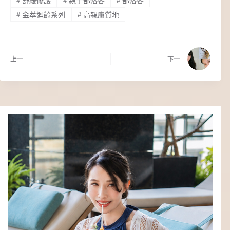
#
舒緩修護
#
親子部落客
#
部落客
#
金萃迴齡系列
#
高親膚質地
上一
下一