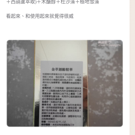
＋西葫蘆萃取)＋木醣醇＋杜沙藻＋極地雪藻
看起來、和使用起來就覺得很威