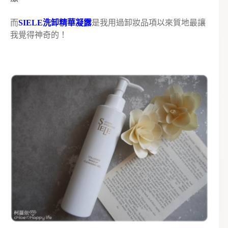
而
SIELE洗卸精華凝露
是我用過卸妝品項以來質地最讓
我覺得神奇的！