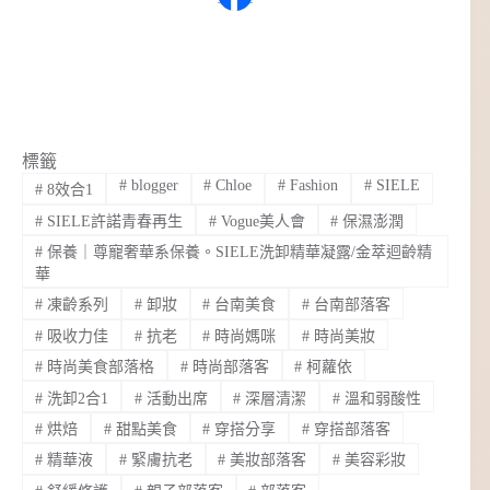
標籤
#
blogger
#
Chloe
#
Fashion
#
SIELE
#
8效合1
#
SIELE許諾青春再生
#
Vogue美人會
#
保濕澎潤
#
保養｜尊寵奢華系保養。SIELE洗卸精華凝露/金萃迴齡精
華
#
凍齡系列
#
卸妝
#
台南美食
#
台南部落客
#
吸收力佳
#
抗老
#
時尚媽咪
#
時尚美妝
#
時尚美食部落格
#
時尚部落客
#
柯蘿依
#
洗卸2合1
#
活動出席
#
深層清潔
#
溫和弱酸性
#
烘焙
#
甜點美食
#
穿搭分享
#
穿搭部落客
#
精華液
#
緊膚抗老
#
美妝部落客
#
美容彩妝