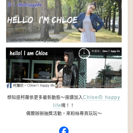
Chloeの happy
想知道柯蘿依更多最新動態～按讚加入
life
唷！！
偶爾辦辦抽獎活動，來粉絲專頁玩玩～