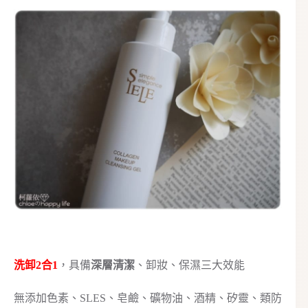
洗卸2合1
，具備
深層清潔
、卸妝、保濕三大效能
無添加色素、SLES、皂鹼、礦物油、酒精、矽靈、類防