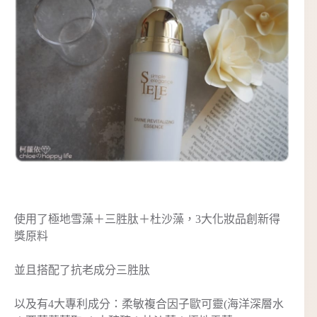
使用了極地雪藻＋三胜肽＋杜沙藻，3大化妝品創新得
獎原料
並且搭配了抗老成分三胜肽
以及有4大專利成分：柔敏複合因子歐可靈(海洋深層水