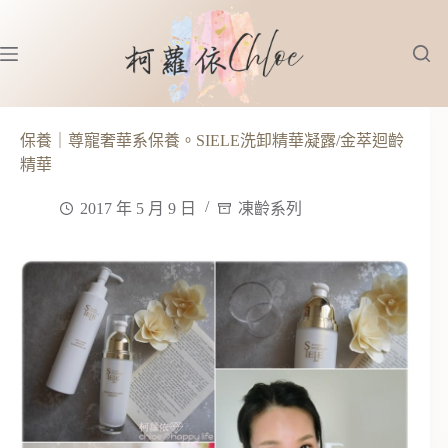
跳
至
主
要
內
容
保養｜尊寵奢華系保養。SIELE洗卸精華凝露/金萃迴齡
精華
2017 年 5 月 9 日
凍齡系列