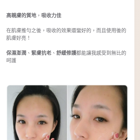
高親膚的質地
，
吸收力佳
在肌膚推勻之後，吸收的效果還蠻好的，而且使用後的
肌膚好亮！
保濕澎潤
、
緊膚抗老
、
舒緩修護
都能讓我感受到無比的
呵護