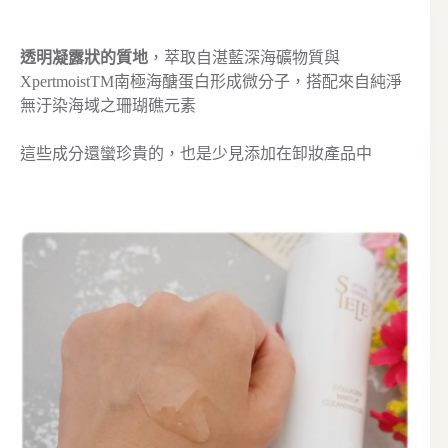
透明凝露狀的質地
，萃取自湛藍深海礦物質與
XpertmoistTM南極海醣蛋白形成微分子，搭配來自純淨
無汙染海域之珊瑚礁元素
這些成分還蠻珍貴的，也是少見添加在卸妝產品中