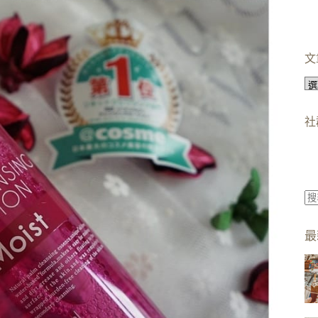
文
文
章
分
社
類
找
不
最
到
符
合
條
件