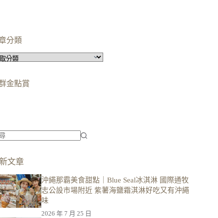
章分類
群金點賞
柯蘿依chloe
美妝時尚影響力創作者金獎
柯蘿依chloe
優選創作者
新文章
沖繩那霸美食甜點｜Blue Seal冰淇淋 國際通牧
志公設市場附近 紫薯海鹽霜淇淋好吃又有沖繩
味
2026 年 7 月 25 日