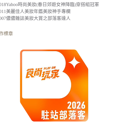
2018
Yahoo時尚美妝(春日郊遊女神降臨)穿搭組冠軍
︎2011美麗佳人美妝年鑑美妝神手專欄
︎2007儂儂雜誌美妝大賞之部落客達人
作標章