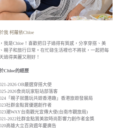
於我 柯蘿依Chloe
，我是Chloe！喜歡把日子過得有質感，分享穿搭、美
、親子和旅行日常。在忙碌生活裡也不將就，一起把每
天過得美麗又剛好！
於Chloe的經歷
︎2021-2026 OB嚴選穿搭大使
︎2025-2026食尚玩家駐站部落客
2024
「親子就醬玩共遊香港趣」
香港旅遊發展局
︎2023社群金點賞優選創作者
2023
潮WAY台南觀光宣傳大使
(台南市觀旅局)
︎2021-2022社群金點賞美妝時尚影響力創作者金獎
2020
高雄大立百貨週年慶廣告