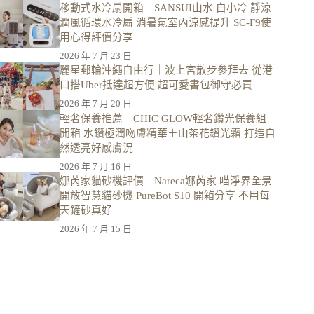
移動式水冷扇開箱｜SANSUI山水 白小冷 靜涼
潤風循環水冷扇 消暑氣室內涼感提升 SC-F9使
用心得評價分享
2026 年 7 月 23 日
麗星郵輪沖繩自由行｜波上宮散步參拜去 從港
口搭Uber抵達超方便 超可愛書包御守必買
2026 年 7 月 20 日
輕奢保養推薦｜CHIC GLOW輕奢鑽光保養組
開箱 水鑽極潤吻膚精華＋山茶花鑽光霜 打造自
然透亮好感膚況
2026 年 7 月 16 日
娜芮家貓砂機評價｜Nareca娜芮家 喵淨界全景
開放智慧貓砂機 PureBot S10 開箱分享 不用每
天鏟砂真好
2026 年 7 月 15 日