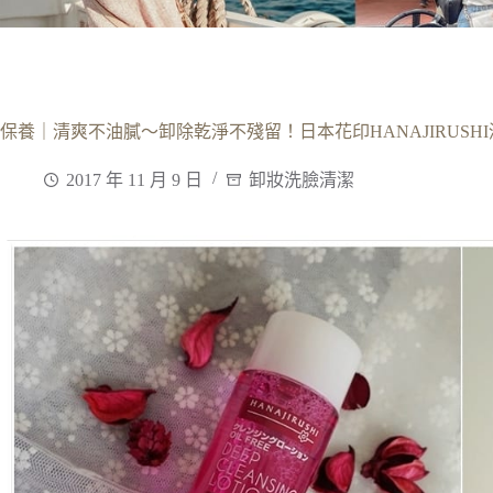
保養｜清爽不油膩～卸除乾淨不殘留！日本花印HANAJIRUSH
2017 年 11 月 9 日
卸妝洗臉清潔