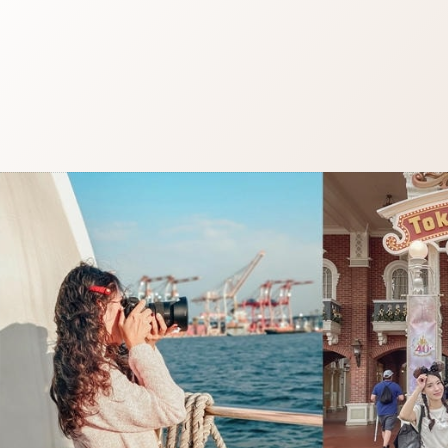
跳
至
主
要
內
容