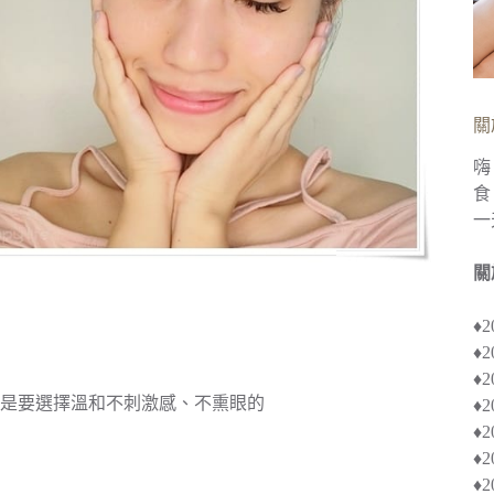
關
嗨
食
一
關
♦
♦
♦︎
是要選擇溫和不刺激感、不熏眼的
♦
♦︎
♦
♦︎