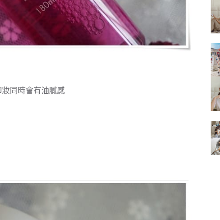
的
結
果
卸妝同時會有油膩感