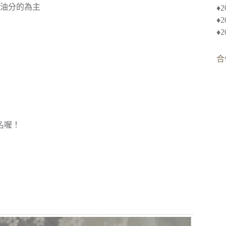
油分的為主
♦︎
♦
♦
合
名喔！