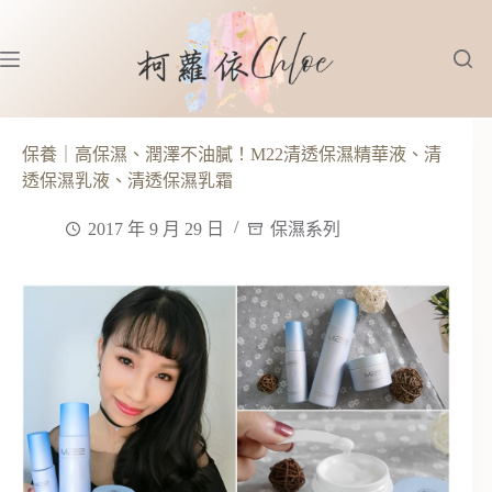
跳
至
主
要
內
容
保養｜高保濕、潤澤不油膩！M22清透保濕精華液、清
透保濕乳液、清透保濕乳霜
2017 年 9 月 29 日
保濕系列