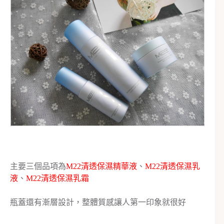
主要三個品項為
M22清透保濕精華液
、
M22清透保濕乳
液
、
M22清透保濕乳霜
瓶蓋還有漸層設計，整體質感讓人第一印象就很好