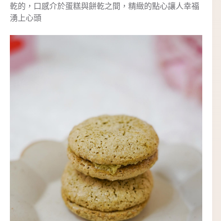
乾的，口感介於蛋糕與餅乾之間，精緻的點心讓人幸福
湧上心頭