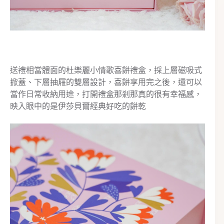
送禮相當體面的杜樂麗小情歌喜餅禮盒，採上層磁吸式
掀蓋、下層抽屜的雙層設計，喜餅享用完之後，還可以
當作日常收納用途，打開禮盒那剎那真的很有幸福感，
映入眼中的是伊莎貝爾經典好吃的餅乾