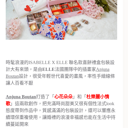
時髦浪漫的ISABELLE X ELLE 聯名款喜餅禮盒包裝設
計大有來頭，是由
ELLE
法國團隊中的插畫家
Anjuna
Boutan
設計，很受年輕世代喜愛的畫風，率性手繪線條
讓人百看不厭
Anjuna Boutan
打造了「
心花朵朵
」和「
杜樂麗小情
歌
」這兩款創作，把充滿時尚甜美又很有個性法式look
態度帶到作品中，質感滿滿的包裝設計，還可以響應永
續環保重複使用，讓婚禮的浪漫幸福感也能在生活中持
續蔓延開來