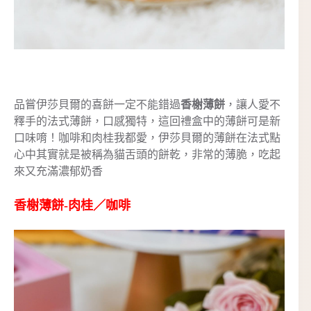
品嘗伊莎貝爾的喜餅一定不能錯過
香榭薄餅
，讓人愛不
釋手的法式薄餅，口感獨特，這回禮盒中的薄餅可是新
口味唷！咖啡和肉桂我都愛，伊莎貝爾的薄餅在法式點
心中其實就是被稱為貓舌頭的餅乾，非常的薄脆，吃起
來又充滿濃郁奶香
香榭薄餅-肉桂／咖啡