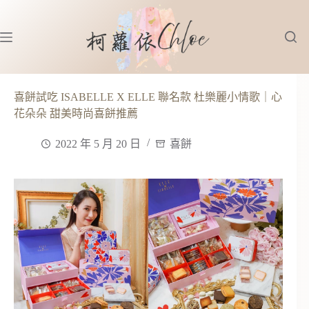
跳
至
主
要
內
容
喜餅試吃 ISABELLE X ELLE 聯名款 杜樂麗小情歌｜心
花朵朵 甜美時尚喜餅推薦
2022 年 5 月 20 日
喜餅