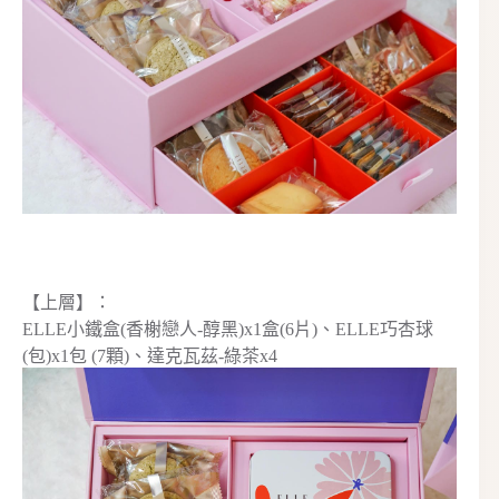
【上層】：
ELLE小鐵盒(香榭戀人-醇黑)x1盒(6片)、ELLE巧杏球
(包)x1包 (7顆)、達克瓦茲-綠茶x4