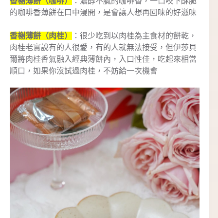
香榭薄餅（咖啡）
：濃醇不膩的咖啡香，一口咬下酥脆
的咖啡香薄餅在口中漫開，是會讓人想再回味的好滋味
香榭薄餅（肉桂）
：很少吃到以肉桂為主食材的餅乾，
肉桂老實說有的人很愛，有的人就無法接受，但伊莎貝
爾將肉桂香氣融入經典薄餅內，入口性佳，吃起來相當
順口，如果你沒試過肉桂，不妨給一次機會