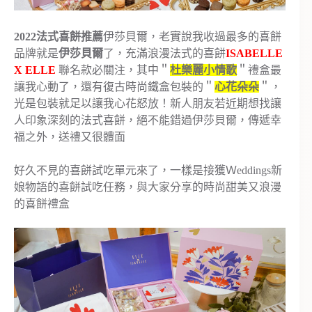
2022法式喜餅推薦
伊莎貝爾，老實說我收過最多的喜餅
品牌就是
伊莎貝爾
了，充滿浪漫法式的喜餅
ISABELLE
X ELLE
聯名款必關注，其中＂
杜樂麗小情歌
＂禮盒最
讓我心動了，還有復古時尚鐵盒包裝的＂
心花朵朵
＂，
光是包裝就足以讓我心花怒放！新人朋友若近期想找讓
人印象深刻的法式喜餅，絕不能錯過伊莎貝爾，傳遞幸
福之外，送禮又很體面
好久不見的喜餅試吃單元來了，一樣是接獲Ｗeddings新
娘物語的喜餅試吃任務，與大家分享的時尚甜美又浪漫
的喜餅禮盒