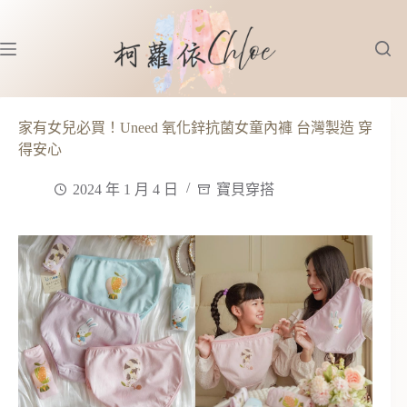
跳
至
主
要
內
容
家有女兒必買！Uneed 氧化鋅抗菌女童內褲 台灣製造 穿
得安心
2024 年 1 月 4 日
寶貝穿搭