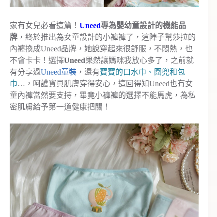
家有女兒必看這篇！
Uneed
專為嬰幼童設計的機能品
牌
，終於推出為女童設計的小褲褲了，這陣子幫莎拉的
內褲換成Uneed品牌，她說穿起來很舒服，不悶熱，也
不會卡卡！選擇
Uneed
果然讓媽咪我放心多了，之前就
有分享過
Uneed童裝
，還有
寶寶的口水巾、圍兜和包
巾
…，呵護寶貝肌膚穿得安心，這回得知Uneed也有女
童內褲當然要支持，畢竟小褲褲的選擇不能馬虎，為私
密肌膚給予第一道健康把關！