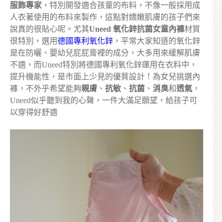
服飾專家
，特別開發適合孩童的布料，不像一般採用成
人衣著使用的布料來製作，這點對嬌嫩肌膚的孩子們來
說真的很貼心呢。尤其
Uneed 氧化鋅抗菌女童內褲
材質
很特別，選用
德國專利氧化鋅
，平常大家知道的氧化鋅
是在防曬、嬰幼兒屁屁膏裡的成分，大多用來緩解肌膚
不適，而Uneed特別將德國專利氧化鋅運用在衣料中，
提升機能性，是市面上少見的優質設計！為女兒挑選內
褲，不外乎希望能夠
親膚
、
抗敏
、
抗菌
、
消臭
和
透氣
，
Uneed似乎聽到我的心聲，一件大滿足願望，給孩子可
以穿得好舒適