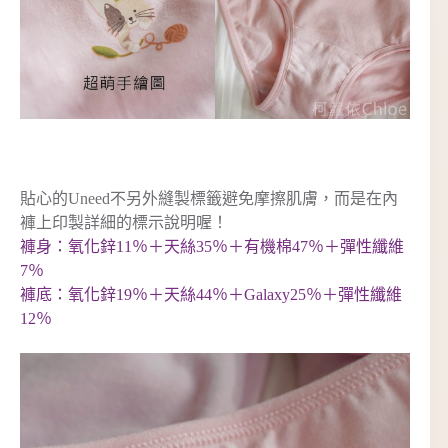
貼心的Uneed不另外縫製標籤避免摩擦肌膚，而是在內
褲上印製詳細的標示說明喔！
褲身：氧化鋅11％＋天絲35％＋有機棉47％＋彈性纖維
7％
褲底：氧化鋅19％＋天絲44％＋Galaxy25％＋彈性纖維
12％