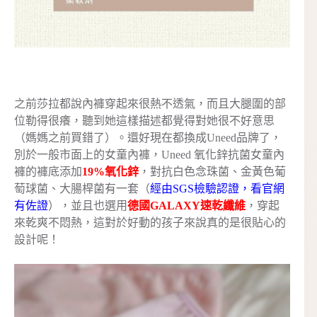
之前莎拉都說內褲穿起來很熱不透氣，而且大腿圍的部
位勒得很癢，聽到她這樣描述都覺得對她很不好意思
（媽媽之前買錯了）。還好現在都換成Uneed品牌了，
別於一般市面上的女童內褲，Uneed 氧化鋅抗菌女童內
褲的褲底添加
19%氧化鋅
，對抗白色念珠菌、金黃色葡
萄球菌、大腸桿菌有一套（
經由SGS檢驗認證，看官網
有佐證
），並且也選用
德國GALAXY速乾纖維
，穿起
來乾爽不悶熱，這對於好動的孩子來說真的是很貼心的
設計呢！