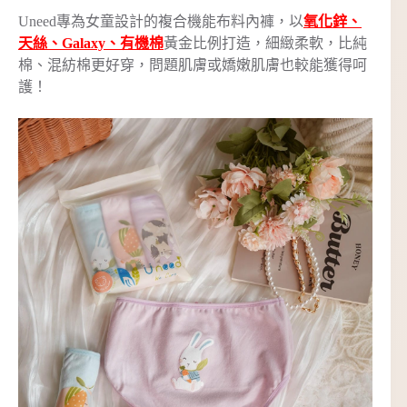
Uneed專為女童設計的複合機能布料內褲，以
氧化鋅、
天絲、Galaxy、有機棉
黃金比例打造，細緻柔軟，比純
棉、混紡棉更好穿，問題肌膚或嬌嫩肌膚也較能獲得呵
護！