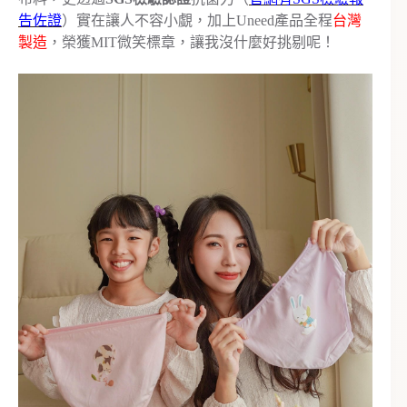
告佐證
）實在讓人不容小覷，加上Uneed產品全程
台灣
製造
，榮獲MIT微笑標章，讓我沒什麼好挑剔呢！