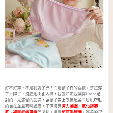
好不好穿，不是我說了算！而是孩子真的喜歡，莎拉穿
了一陣子，沒聽她挑剔內褲，我就知道我選擇Uneed是
對的，充滿愛的品牌，讓孩子穿上就像是第二層肌膚般
的自在並且有呵護感，不僅擁有
彈力腰圍
、
氧化鋅褲
底
、
褲腳細緻車縫
等優點，還有
超萌手繪圖
，輕柔的配