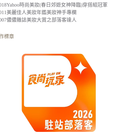
2018
Yahoo時尚美妝(春日郊遊女神降臨)穿搭組冠軍
︎2011美麗佳人美妝年鑑美妝神手專欄
︎2007儂儂雜誌美妝大賞之部落客達人
作標章