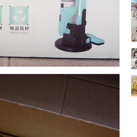
的
結
果