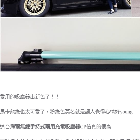
愛用的吸塵器出新色了！！
馬卡龍綠也太可愛了，粉綠色莫名就是讓人覺得心情好young
這台
海爾無線手持式兩用充電吸塵器
CP值真的很高