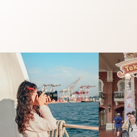
跳
至
主
要
內
容