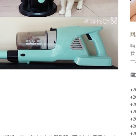
關
嗨
食
一
關
♦
♦
♦︎
♦
♦︎
♦
♦︎