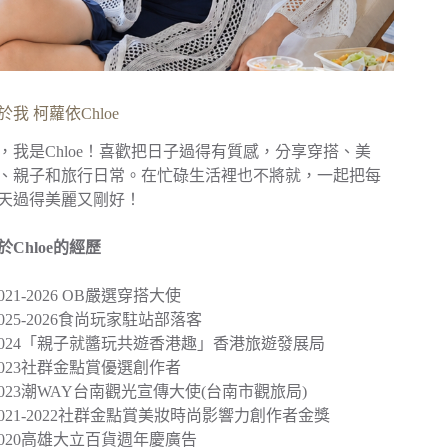
於我 柯蘿依Chloe
，我是Chloe！喜歡把日子過得有質感，分享穿搭、美
、親子和旅行日常。在忙碌生活裡也不將就，一起把每
天過得美麗又剛好！
於Chloe的經歷
︎2021-2026 OB嚴選穿搭大使
︎2025-2026食尚玩家駐站部落客
2024
「親子就醬玩共遊香港趣」
香港旅遊發展局
︎2023社群金點賞優選創作者
2023
潮WAY台南觀光宣傳大使
(台南市觀旅局)
︎2021-2022社群金點賞美妝時尚影響力創作者金獎
2020
高雄大立百貨週年慶廣告