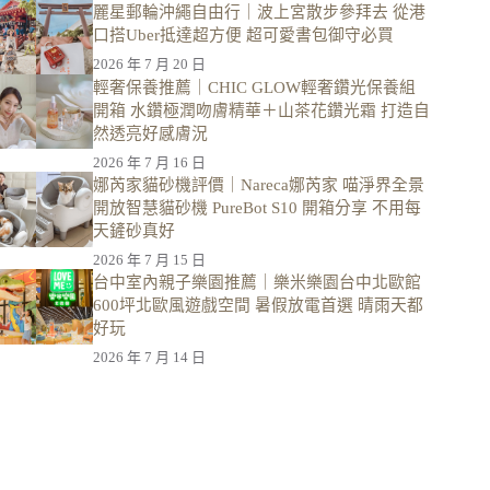
麗星郵輪沖繩自由行｜波上宮散步參拜去 從港
口搭Uber抵達超方便 超可愛書包御守必買
2026 年 7 月 20 日
輕奢保養推薦｜CHIC GLOW輕奢鑽光保養組
開箱 水鑽極潤吻膚精華＋山茶花鑽光霜 打造自
然透亮好感膚況
2026 年 7 月 16 日
娜芮家貓砂機評價｜Nareca娜芮家 喵淨界全景
開放智慧貓砂機 PureBot S10 開箱分享 不用每
天鏟砂真好
2026 年 7 月 15 日
台中室內親子樂園推薦｜樂米樂園台中北歐館
600坪北歐風遊戲空間 暑假放電首選 晴雨天都
好玩
2026 年 7 月 14 日