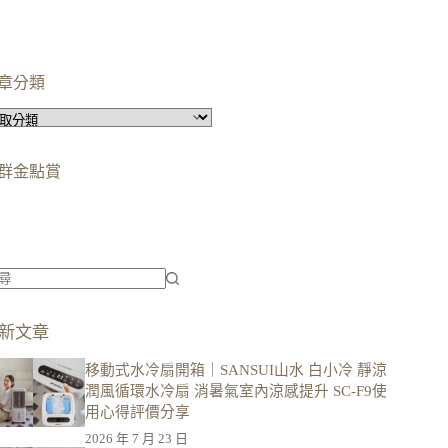
章分類
群金點賞
柯蘿依chloe
美妝時尚影響力創作者金獎
柯蘿依chloe
優選創作者
新文章
移動式水冷扇開箱｜SANSUI山水 白小冷 靜涼
潤風循環水冷扇 消暑氣室內涼感提升 SC-F9使
用心得評價分享
2026 年 7 月 23 日