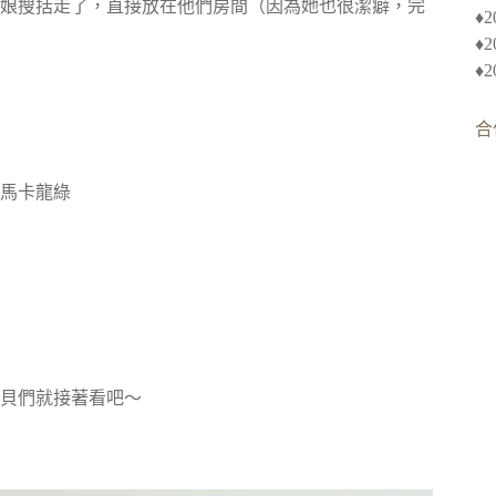
娘搜括走了，直接放在他們房間（因為她也很潔癖，完
♦︎
♦
♦
合
馬卡龍綠
貝們就接著看吧～