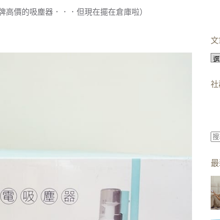
牌高價的吸塵器．．．但現在擺在倉庫啦）
文
文
章
分
社
類
找
不
最
到
符
合
條
件