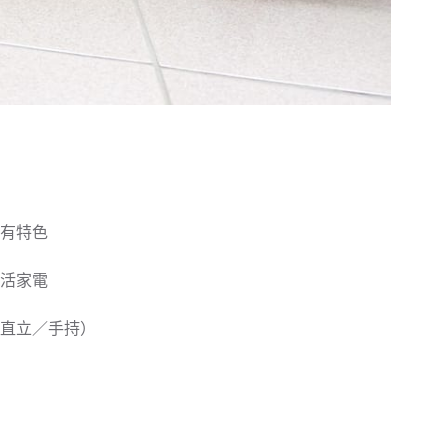
有特色
活家電
（直立／手持）