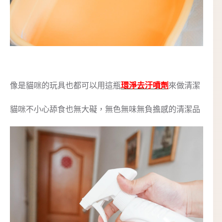
像是貓咪的玩具也都可以用這瓶
環淨去汙噴劑
來做清潔
貓咪不小心舔食也無大礙，無色無味無負擔感的清潔品