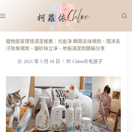
跳
至
主
要
內
容
寵物居家環境清潔推薦｜光能淨 瞬間去味噴劑、環淨去
汙除臭噴劑、貓砂味立淨、地板清潔劑開箱分享
2021 年 5 月 18 日
Chloeの毛孩子