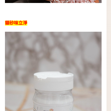
貓砂味立淨