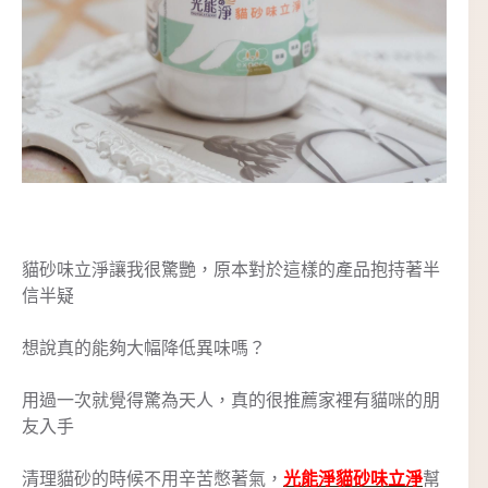
貓砂味立淨讓我很驚艷，原本對於這樣的產品抱持著半
信半疑
想說真的能夠大幅降低異味嗎？
用過一次就覺得驚為天人，真的很推薦家裡有貓咪的朋
友入手
清理貓砂的時候不用辛苦憋著氣，
光能淨貓砂味立淨
幫