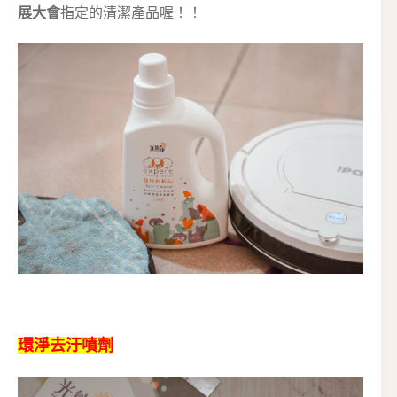
展大會
指定的清潔產品喔！！
環淨去汙噴劑