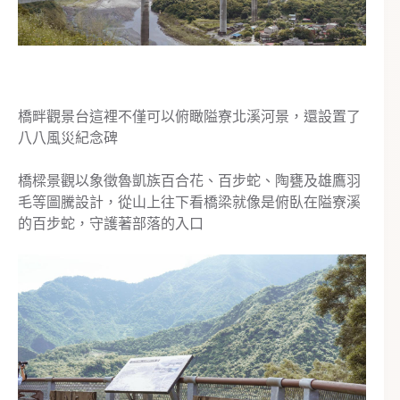
橋畔觀景台這裡不僅可以俯瞰隘寮北溪河景，還設置了
八八風災紀念碑
橋樑景觀以象徵魯凱族百合花、百步蛇、陶甕及雄鷹羽
毛等圖騰設計，從山上往下看橋梁就像是俯臥在隘寮溪
的百步蛇，守護著部落的入口