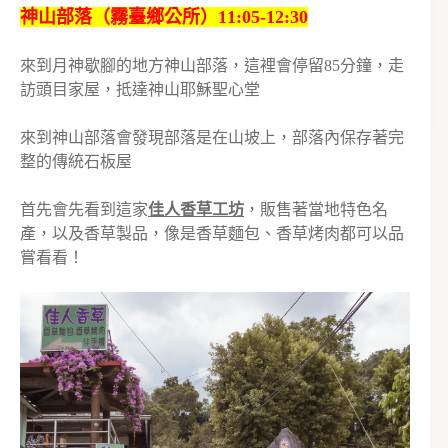
神山部落（霧臺鄉公所）11:05-12:30
來到月神歇腳的地方神山部落，這裡會停留85分鐘，走
訪頭目家屋，抵達神山耶穌聖心堂
來到神山部落會發現部落是在山坡上，部落內保存著完
整的傳統石板屋
首先會先看到這家
佳人香草工坊
，販售著當地特色名
產，以及香草製品，像是香草麵包、香草烤肉都可以品
嘗看看！