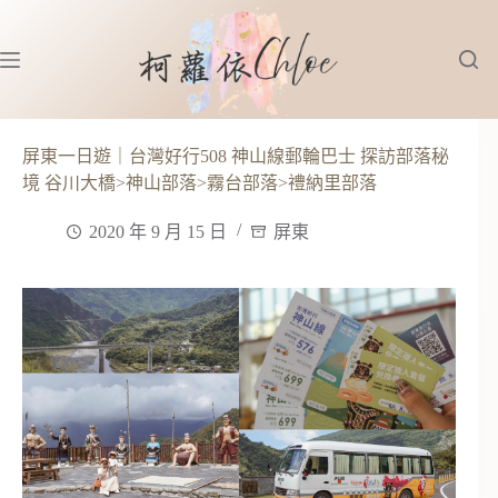
跳
至
主
要
內
容
屏東一日遊｜台灣好行508 神山線郵輪巴士 探訪部落秘
境 谷川大橋>神山部落>霧台部落>禮納里部落
2020 年 9 月 15 日
屏東