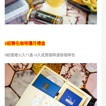
8結聯名咖啡彌月禮盒
8結蛋捲32入*1盒+8入成真咖啡濾掛咖啡包