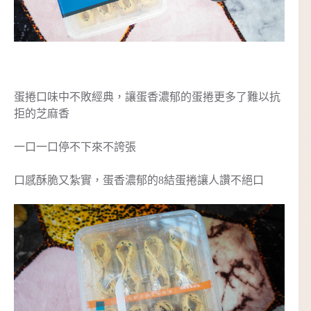
蛋捲口味中不敗經典，讓蛋香濃郁的蛋捲更多了難以抗
拒的芝麻香
一口一口停不下來不誇張
口感酥脆又紮實，蛋香濃郁的8結蛋捲讓人讚不絕口