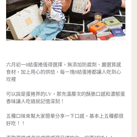
六月初一8結蛋捲值得選擇，無添加防腐劑、嚴選質感
食材，加上用心的烘焙，每一塊8結蛋捲都讓人吃到心
坎裡
可以說是蛋捲界的LV，那充滿層次的酥脆口感和濃郁蛋
香味讓人吃過就記憶深刻！
五種口味來幫大家簡單分享一下口感，基本上五種都很
好吃！！