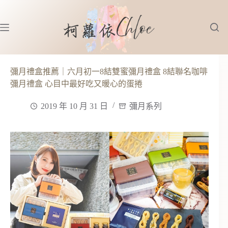
跳
至
主
要
內
容
彌月禮盒推薦｜六月初一8結雙蜜彌月禮盒 8結聯名咖啡
彌月禮盒 心目中最好吃又暖心的蛋捲
2019 年 10 月 31 日
彌月系列