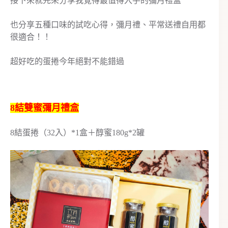
接下來就先來分享我覺得最值得入手的彌月禮盒
也分享五種口味的試吃心得，彌月禮、平常送禮自用都
很適合！！
超好吃的蛋捲今年絕對不能錯過
8結雙蜜彌月禮盒
8結蛋捲（32入）*1盒＋醇蜜180g*2罐