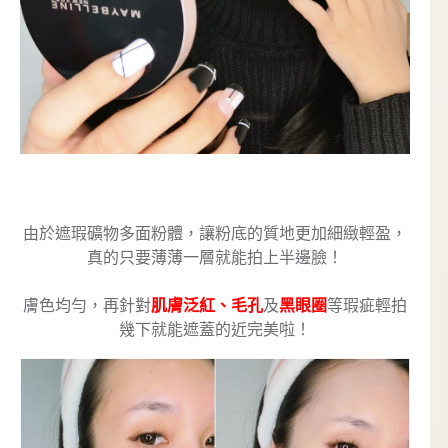
由於遮瑕礦物多面粉體，讓粉底的質地更加細緻輕盈，
真的只要薄薄一層就能拍上半邊臉！
膚色均勻，再針對
肌膚泛紅、毛孔
及
黑眼圈
等瑕疵輕拍
幾下就能遮蓋的近完美啦！