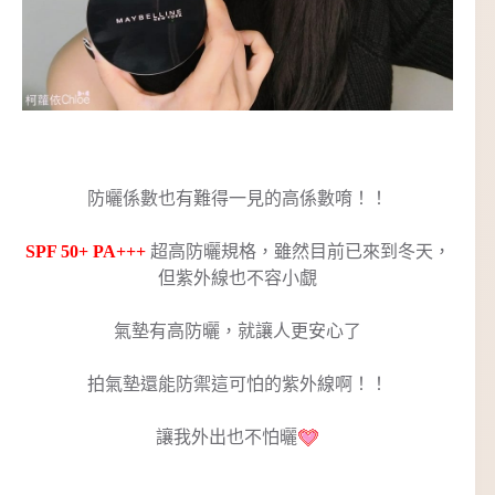
防曬係數也有難得一見的高係數唷！！
SPF 50+ PA+++
超高防曬規格，雖然目前已來到冬天，
但紫外線也不容小覷
氣墊有高防曬，就讓人更安心了
拍氣墊還能防禦這可怕的紫外線啊！！
讓我外出也不怕曬