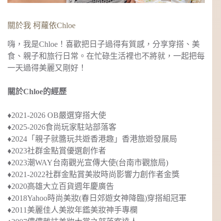
關於我 柯蘿依Chloe
嗨，我是Chloe！喜歡把日子過得有質感，分享穿搭、美
食、親子和旅行日常。在忙碌生活裡也不將就，一起把每
一天過得美麗又剛好！
關於Chloe的經歷
♦︎2021-2026 OB嚴選穿搭大使
♦︎2025-2026食尚玩家駐站部落客
♦︎2024
「親子就醬玩共遊香港趣」
香港旅遊發展局
♦︎2023社群金點賞優選創作者
♦︎2023
潮WAY台南觀光宣傳大使
(台南市觀旅局)
♦︎2021-2022社群金點賞美妝時尚影響力創作者金獎
♦︎2020
高雄大立百貨週年慶廣告
♦︎2018
Yahoo時尚美妝(春日郊遊女神降臨)穿搭組冠軍
♦︎2011美麗佳人美妝年鑑美妝神手專欄