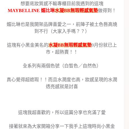
想要底妝質感不輸專櫃目前我遇到的這塊
MAYBELLINE 媚比琳
水凝BB無瑕輕感氣墊
做得到！
媚比琳也是我開架品牌喜愛之一，前陣子被土色唇高燒
到不行（大家入手嗎？？）
這塊有小黑金美名的
水凝BB無瑕輕感氣墊
9月份就已上
市，超熱賣！！
全系列有兩個色號（白皙色／自然色）
真心覺得超遮瑕！！而且水潤度也高，妝感呈現的水潤
透亮感就是討喜
這塊我超喜歡的，所以這篇分享也充滿了愛
接著就來為大家開箱分享一下我手上這塊時尚小黑金