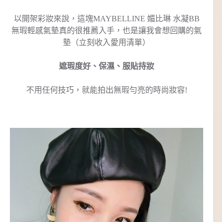
以開架彩妝來說，這塊MAYBELLINE 媚比琳 水凝BB
無瑕輕感氣墊真的很推薦入手，也是讓我會想回購的氣
墊（立刻收入愛用清單）
遮瑕度好、保濕、服貼持妝
不用任何技巧，就能拍出無瑕勻亮的時尚妝容!