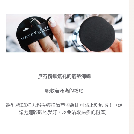
擁有
精細氣孔的氣墊海綿
吸收著滿滿的粉底
將乳膠EX彈力粉撲輕拍氣墊海綿即可沾上粉底唷！（建
議力道輕輕地就好，以免沾取過多的粉底）