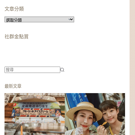
文章分類
文
章
分
社群金點賞
類
柯蘿依chloe
美妝時尚影響力創作者金獎
柯蘿依chloe
優選創作者
找
不
最新文章
到
符
合
條
件
的
結