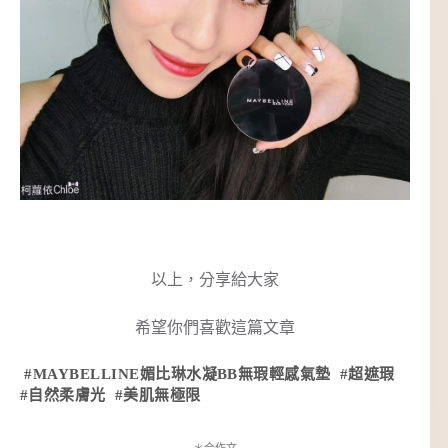
以上，分享給大家
希望你們喜歡這篇文章
#MAYBELLINE媚比琳水凝BB無瑕輕感氣墊 #超遮瑕
#自然柔膚光 #美肌無極限