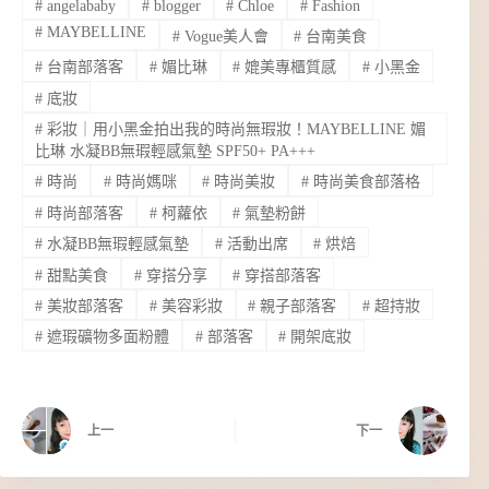
#
angelababy
#
blogger
#
Chloe
#
Fashion
#
MAYBELLINE
#
Vogue美人會
#
台南美食
#
台南部落客
#
媚比琳
#
媲美專櫃質感
#
小黑金
#
底妝
#
彩妝｜用小黑金拍出我的時尚無瑕妝！MAYBELLINE 媚
比琳 水凝BB無瑕輕感氣墊 SPF50+ PA+++
#
時尚
#
時尚媽咪
#
時尚美妝
#
時尚美食部落格
#
時尚部落客
#
柯蘿依
#
氣墊粉餅
#
水凝BB無瑕輕感氣墊
#
活動出席
#
烘焙
#
甜點美食
#
穿搭分享
#
穿搭部落客
#
美妝部落客
#
美容彩妝
#
親子部落客
#
超持妝
#
遮瑕礦物多面粉體
#
部落客
#
開架底妝
上一
下一