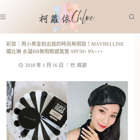
跳
至
主
要
內
容
彩妝｜用小黑金拍出我的時尚無瑕妝！MAYBELLINE
媚比琳 水凝BB無瑕輕感氣墊 SPF50+ PA+++
2018 年 1 月 16 日
底妝