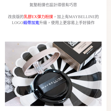
氣墊粉撲也設計得很有巧思
改良版的
乳膠EX彈力粉撲
，加上有MAYBELLINE的
LOGO
緞帶加寬
升級，使用上更容易上手好操作