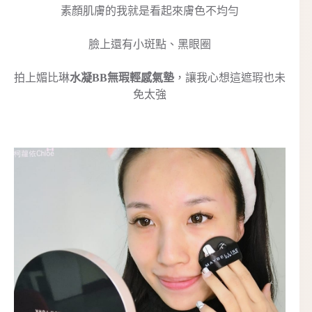
素顏肌膚的我就是看起來膚色不均勻
臉上還有小斑點、黑眼圈
拍上媚比琳
水凝BB無瑕輕感氣墊
，讓我心想這遮瑕也未
免太強