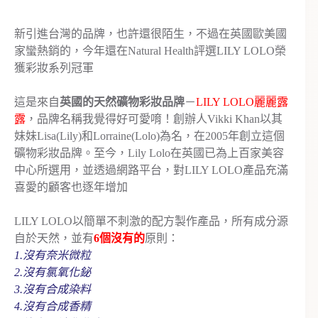
新引進台灣的品牌，也許還很陌生，不過在英國歐美國
家蠻熱銷的，今年還在Natural Health評選LILY LOLO榮
獲彩妝系列冠軍
這是來自
英國的天然礦物彩妝品牌
－
LILY LOLO麗麗露
露
，品牌名稱我覺得好可愛唷！創辦人Vikki Khan以其
妹妹Lisa(Lily)和Lorraine(Lolo)為名，在2005年創立這個
礦物彩妝品牌。至今，Lily Lolo在英國已為上百家美容
中心所選用，並透過網路平台，對LILY LOLO產品充滿
喜愛的顧客也逐年增加
LILY LOLO以簡單不刺激的配方製作產品，所有成分源
自於天然，並有
6個沒有的
原則：
1.沒有奈米微粒
2.沒有氯氧化鉍
3.沒有合成染料
4.沒有合成香精