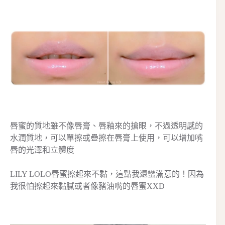
唇蜜的質地雖不像唇膏、唇釉來的搶眼，不過透明感的
水潤質地，可以單擦或疊擦在唇膏上使用，可以增加嘴
唇的光澤和立體度
LILY LOLO唇蜜擦起來不黏，這點我還蠻滿意的！因為
我很怕擦起來黏膩或者像豬油嘴的唇蜜XXD