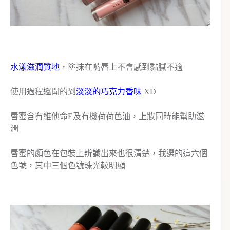
水漾滋潤質地
，塗抹在嘴唇上不會感到黏膩不適
使用過程還聞的到
淡淡的巧克力香味
XD
唇蜜含有維他命E及有機荷荷芭油，上妝同時能幫助滋
潤
唇蜜的顏色在包裝上辨識出來也很清楚，我選的這六個
色號，其中三個色號珠光較明顯