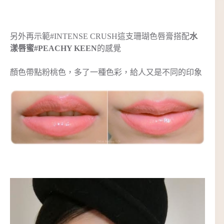
另外再示範#INTENSE CRUSH這支珊瑚色唇膏搭配
水
漾唇蜜#PEACHY KEEN
的感覺
顏色帶點粉桃色，多了一種色彩，給人又是不同的印象