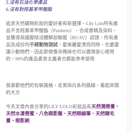
5.沒有石油化學產品
6.沒有對羥基苯甲酸酯
追求天然礦物彩妝的愛好者有新選擇，Lily Lolo所有產
品不含羥基苯甲酸酯（Parabens）、合成香精及染料，
並獲得英國廢除活體解剖聯盟（BUAV）認證，所有產
品及成份均
不經動物測試
，愛美麗愛漂亮同時，也要愛
護小動物們，因此即使像孕媽咪也可以盡情安心使用
的，90%的產品素食主義者也都能參考使用
我喜歡他們的包裝風格，走黑與白系列路線，看起來簡
約大方
今天文章內會分享的LILY LOLO彩妝品有
天然潤唇膏、
天然水漾唇蜜、八色眼影盤、天然眼線筆、天然睫毛
膏、眼影刷