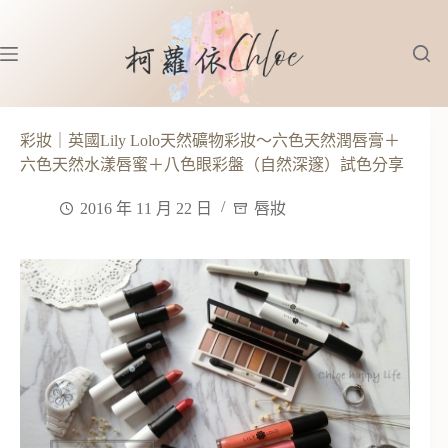
跳
至
主
要
內
容
彩妝｜英國Lily Lolo天然礦物彩妝～六色天然潤唇膏＋
六色天然水漾唇蜜＋八色眼彩盤（自然深邃）試色分享
2016 年 11 月 22 日
唇妝