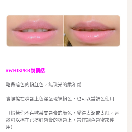
#WHISPER悄悄話
略帶暗色的粉紅色，無珠光的柔和感
實際擦在嘴唇上色澤呈現裸粉色，也可以當調色使用
（假若你不喜歡某支唇膏的顏色，覺得太深或太紅，這
款可以擦在已塗好唇膏的嘴唇上，當作調色唇蜜來使
用）