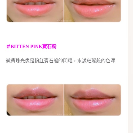
＃BITTEN PINK寶石粉
微帶珠光像是粉紅寶石般的閃耀，水漾璀璨般的色澤