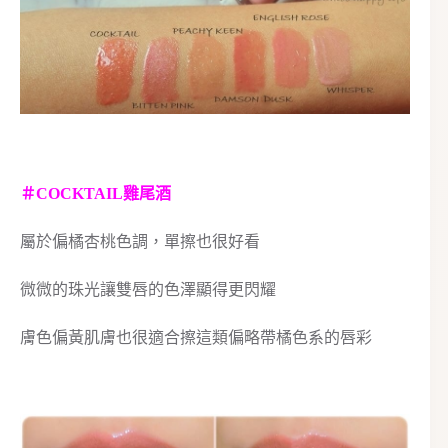
＃COCKTAIL雞尾酒
屬於偏橘杏桃色調，單擦也很好看
微微的珠光讓雙唇的色澤顯得更閃耀
膚色偏黃肌膚也很適合擦這類偏略帶橘色系的唇彩