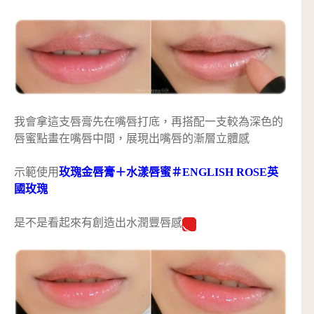
我會拿這支唇膏先在嘴唇打底，再搭配一支較為深色的
唇蜜點畫在嘴唇中間，展現出嘴唇的漸層立體感
示範使用
玫瑰金唇膏＋水漾唇蜜＃ENGLISH ROSE英
國玫瑰
是不是看起來有創造出水潤豐唇感