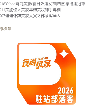
2018
Yahoo時尚美妝(春日郊遊女神降臨)穿搭組冠軍
︎2011美麗佳人美妝年鑑美妝神手專欄
︎2007儂儂雜誌美妝大賞之部落客達人
作標章