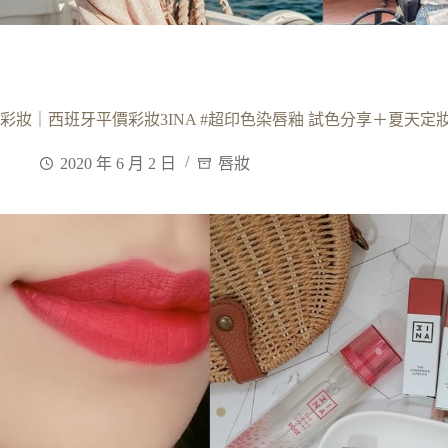
彩妝｜西班牙平價彩妝3INA #超印色染唇釉 試色分享＋夏天定妝
2020 年 6 月 2 日
唇妝