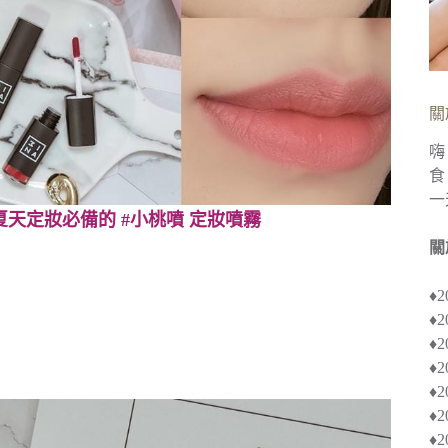
關
嗨
食
一
夏天定妝必備的 #小桃噴 定妝噴霧
關
♦
♦
♦︎
♦
♦︎
♦
♦︎