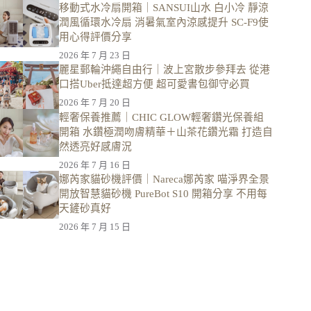
移動式水冷扇開箱｜SANSUI山水 白小冷 靜涼
潤風循環水冷扇 消暑氣室內涼感提升 SC-F9使
用心得評價分享
2026 年 7 月 23 日
麗星郵輪沖繩自由行｜波上宮散步參拜去 從港
口搭Uber抵達超方便 超可愛書包御守必買
2026 年 7 月 20 日
輕奢保養推薦｜CHIC GLOW輕奢鑽光保養組
開箱 水鑽極潤吻膚精華＋山茶花鑽光霜 打造自
然透亮好感膚況
2026 年 7 月 16 日
娜芮家貓砂機評價｜Nareca娜芮家 喵淨界全景
開放智慧貓砂機 PureBot S10 開箱分享 不用每
天鏟砂真好
2026 年 7 月 15 日