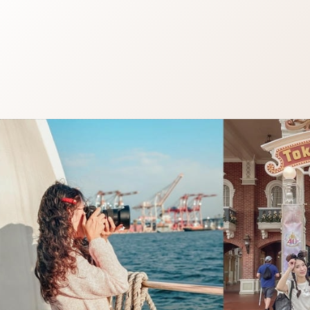
跳
至
主
要
內
容