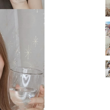
的
結
果