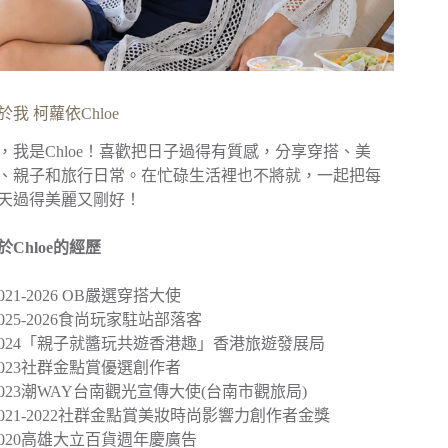
於我 柯蘿依Chloe
，我是Chloe！喜歡把日子過得有質感，分享穿搭、美
、親子和旅行日常。在忙碌生活裡也不將就，一起把每
天過得美麗又剛好！
於Chloe的經歷
︎2021-2026 OB嚴選穿搭大使
︎2025-2026食尚玩家駐站部落客
2024
「親子就醬玩共遊香港趣」
香港旅遊發展局
︎2023社群金點賞優選創作者
2023
潮WAY台南觀光宣傳大使
(台南市觀旅局)
︎2021-2022社群金點賞美妝時尚影響力創作者金獎
2020
高雄大立百貨週年慶廣告