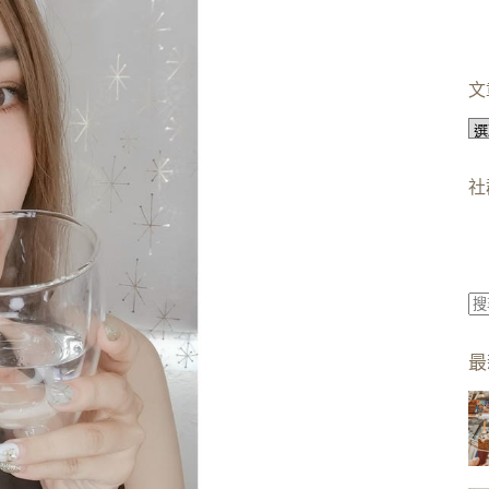
文
文
章
分
社
類
找
不
最
到
符
合
條
件