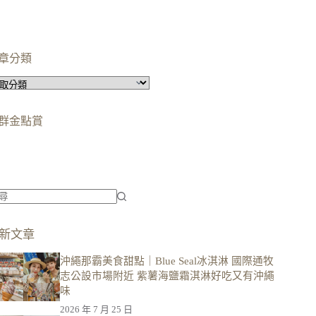
章分類
群金點賞
柯蘿依chloe
美妝時尚影響力創作者金獎
柯蘿依chloe
優選創作者
新文章
沖繩那霸美食甜點｜Blue Seal冰淇淋 國際通牧
志公設市場附近 紫薯海鹽霜淇淋好吃又有沖繩
味
2026 年 7 月 25 日