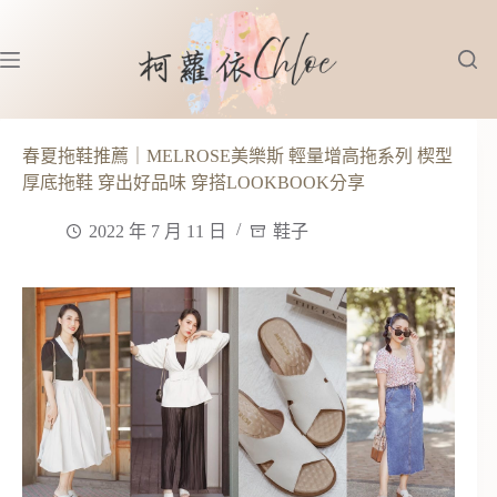
跳
至
主
要
內
容
春夏拖鞋推薦｜MELROSE美樂斯 輕量增高拖系列 楔型
厚底拖鞋 穿出好品味 穿搭LOOKBOOK分享
2022 年 7 月 11 日
鞋子