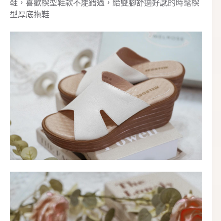
鞋，喜歡楔型鞋款不能錯過，給雙腳舒適好感的時髦楔
型厚底拖鞋