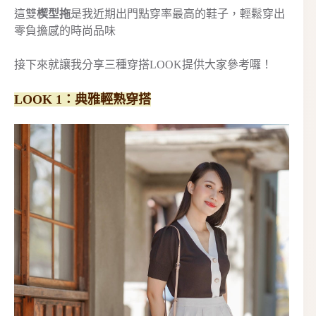
這雙
楔型拖
是我近期出門點穿率最高的鞋子，輕鬆
穿出
零負擔感的時尚品味
接下來就讓我分享三種穿搭LOOK提供大家參考囉！
LOOK 1：典雅輕熟穿搭