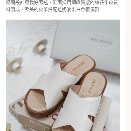
極簡設計讓我好著迷，鞋面採用細緻質感的縮花牛皮質
料製成，柔美的皮革搭配這奶油米白色很優雅