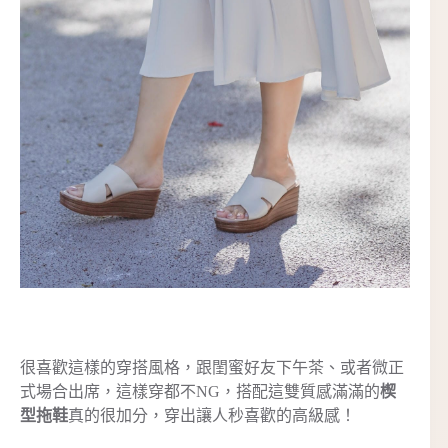
很喜歡這樣的穿搭風格，跟閨蜜好友下午茶、或者微正
式場合出席，這樣穿都不NG，搭配這雙質感滿滿的
楔
型拖鞋
真的很加分，穿出讓人秒喜歡的高級感！