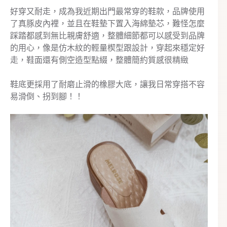
好穿又耐走，成為我近期出門最常穿的鞋款，品牌使用
了真豚皮內裡，並且在鞋墊下置入海綿墊芯，難怪怎麼
踩踏都感到無比親膚舒適，整體細節都可以感受到品牌
的用心，像是仿木紋的輕量楔型跟設計，穿起來穩定好
走，鞋面還有側空造型點綴，整體簡約質感很精緻
鞋底更採用了耐磨止滑的橡膠大底，讓我日常穿搭不容
易
滑
倒、拐到腳！！