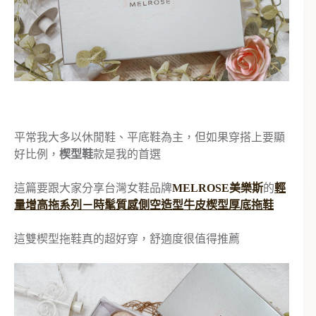
平常我大多以休閒鞋、平底鞋為主，但如果穿搭上要顯
好比例，
楔型鞋
款是我的首選
這篇要跟大家分享台灣女鞋品牌
MELROSE美樂斯
的
輕
量增高拖系列－時髦質感側空造型牛皮楔型厚底拖鞋
這雙楔型拖鞋真的超好穿，舒適度很值得推薦