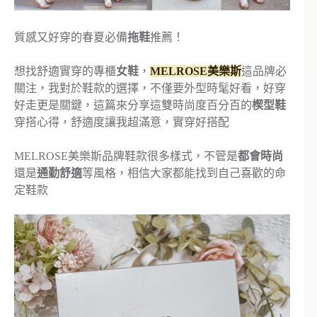
質感又好穿的春夏必備
拖鞋
推薦！
想找舒適實穿的專櫃
女鞋
，
MELROSE美樂斯
這品牌必
關注，我對於鞋款的選擇，不僅要外型時髦好看，好穿
好走更是關鍵，這篇來分享這雙時尚度百分百的
楔型鞋
穿搭心得，舒適度讓我超滿意，實穿好搭配
MELROSE美樂斯品牌鞋款很多樣式，不管是
都會時尚
還是
通勤舒適
等風格，相信大家都能找到自己喜歡的命
定鞋款