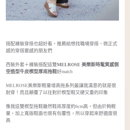
搭配褲裝穿搭也超好看，推薦給想找職場穿搭、微正式
感的穿搭靈感的朋友們
西裝外套＋褲裝搭配這雙
MELROSE 美樂斯時髦質感側
空造型牛皮楔型厚底拖鞋
好match
MELROSE美樂斯輕量增高拖系列最讓我滿意的就是很
耐穿！而且顛覆了以往對於楔
型
鞋又硬又重的印象
像我這雙楔型拖鞋雖然鞋底厚度約6cm高，但由於夠輕
量，加上寬版鞋面也很有包覆性，所以穿起來舒適度很
高