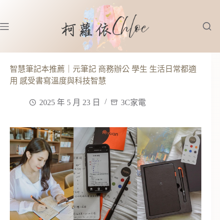
跳
至
主
要
內
容
智慧筆記本推薦｜元筆記 商務辦公 學生 生活日常都適
用 感受書寫溫度與科技智慧
2025 年 5 月 23 日
3C家電