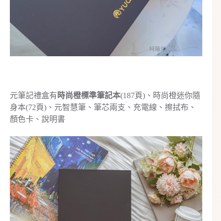
元筆記禮盒有
時尚橙標準筆記本
(187頁)、時尚橙迷你隨
身本(72頁)、元智慧筆、筆芯兩支、充電線、擦拭布、
顏色卡、說明書