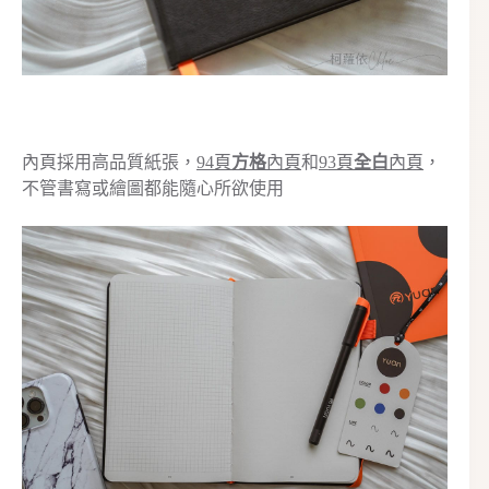
內頁採用高品質紙張，
94頁
方格
內頁
和
93頁
全白
內頁
，
不管書寫或繪圖都能隨心所欲使用