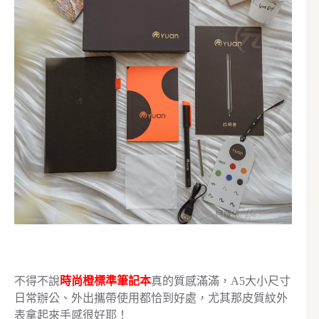
不得不說
時尚橙標準筆記本
真的質感滿滿，A5大小尺寸
日常辦公、外出攜帶使用都恰到好處，尤其那皮質紋外
表拿起來手感很好耶！