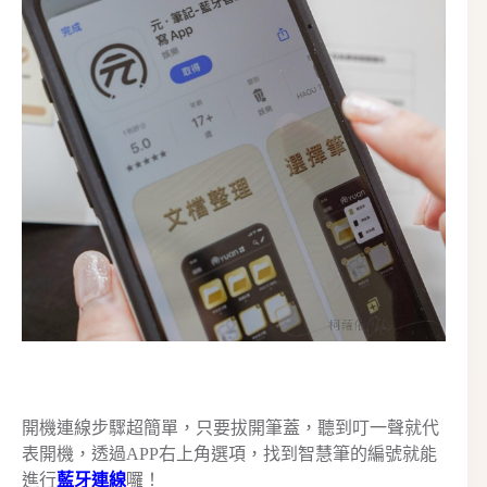
開機連線步驟超簡單，只要拔開筆蓋，聽到叮一聲就代
表開機，透過APP右上角選項，找到智慧筆的編號就能
進行
藍牙連線
囉！