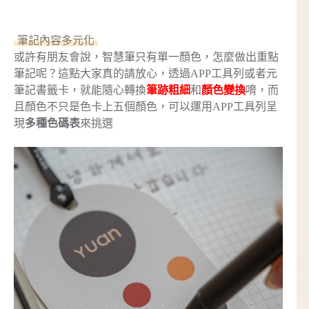
筆記內容多元化
或許有朋友會說，智慧筆只有單一顏色，怎麼做出重點
筆記呢？這點大家真的請放心，透過APP工具列或者元
筆記書籤卡，就能隨心轉換
筆跡粗細
和
顏色變換
唷，而
且顏色不只是色卡上五個顏色，可以運用APP工具列呈
現
多種色碼表
來挑選