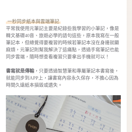
一秒同步紙本與雲端筆記
平常我使用元筆記主要是紀錄些我學習的小筆記，像是
韓文基礎40音、旅遊必學的語句這些，原本我寫在一般
筆記本，但總覺得要複習的時候若筆記本沒在身邊就顯
麻煩，元筆記則幫我解決了這痛點，透過手寫筆記也能
同步雲端，隨時想查看複習只要拿出手機就可以！
書寫就是傳輸
，只要透過智慧筆和專屬筆記本書寫後，
就能同步到APP上，
讓
書寫內容永久保存，不擔心因為
時間久遠紙本損毀或遺失。