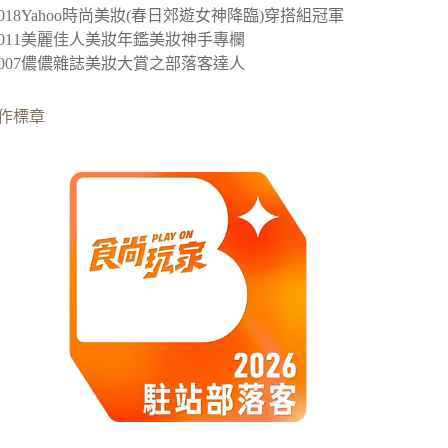
2018
Yahoo時尚美妝(春日郊遊女神降臨)穿搭組冠軍
︎2011美麗佳人美妝年鑑美妝神手專欄
︎2007儂儂雜誌美妝大賞之部落客達人
作標章