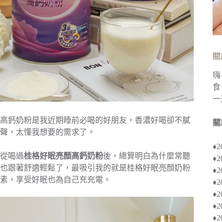
關
嗨
食
一
高鈣奶粉是我近期睡前必喝的好朋友，香濃好喝卻不膩
關
聲，太懂我想要的需求了。
♦
從喝過
桂格好眠亮顏高鈣奶粉
後，總算明白為什麼常聽
♦
也跟著舒適輕鬆了，最吸引我的就是桂格好眠亮顏奶粉
♦︎
素，享受好眠也為自己充充電。
♦
♦︎
♦
♦︎