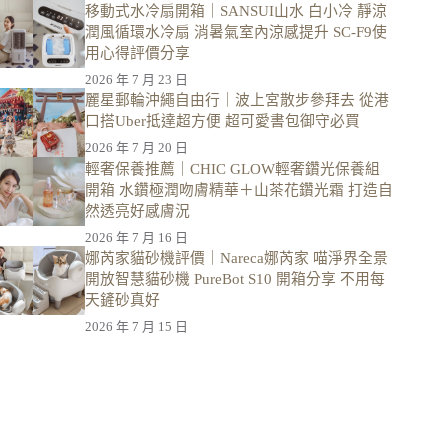
移動式水冷扇開箱｜SANSUI山水 白小冷 靜涼
潤風循環水冷扇 消暑氣室內涼感提升 SC-F9使
用心得評價分享
2026 年 7 月 23 日
麗星郵輪沖繩自由行｜波上宮散步參拜去 從港
口搭Uber抵達超方便 超可愛書包御守必買
2026 年 7 月 20 日
輕奢保養推薦｜CHIC GLOW輕奢鑽光保養組
開箱 水鑽極潤吻膚精華＋山茶花鑽光霜 打造自
然透亮好感膚況
2026 年 7 月 16 日
娜芮家貓砂機評價｜Nareca娜芮家 喵淨界全景
開放智慧貓砂機 PureBot S10 開箱分享 不用每
天鏟砂真好
2026 年 7 月 15 日