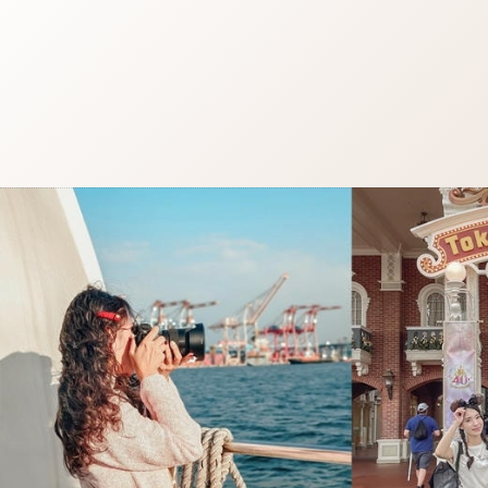
跳
至
主
要
內
容