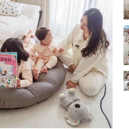
的
結
果