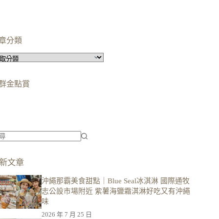
章分類
群金點賞
柯蘿依chloe
美妝時尚影響力創作者金獎
柯蘿依chloe
優選創作者
新文章
沖繩那霸美食甜點｜Blue Seal冰淇淋 國際通牧
志公設市場附近 紫薯海鹽霜淇淋好吃又有沖繩
味
2026 年 7 月 25 日