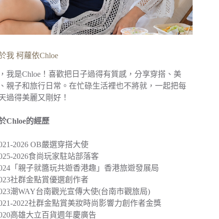
於我 柯蘿依Chloe
，我是Chloe！喜歡把日子過得有質感，分享穿搭、美
、親子和旅行日常。在忙碌生活裡也不將就，一起把每
天過得美麗又剛好！
於Chloe的經歷
︎2021-2026 OB嚴選穿搭大使
︎2025-2026食尚玩家駐站部落客
2024
「親子就醬玩共遊香港趣」
香港旅遊發展局
︎2023社群金點賞優選創作者
2023
潮WAY台南觀光宣傳大使
(台南市觀旅局)
︎2021-2022社群金點賞美妝時尚影響力創作者金獎
2020
高雄大立百貨週年慶廣告