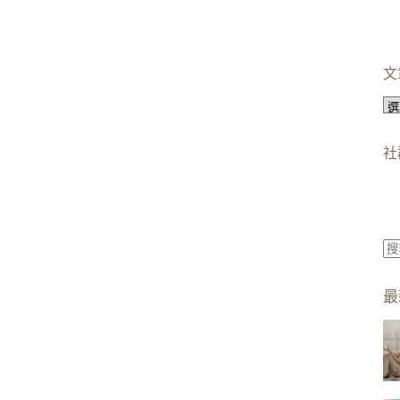
文
文
章
分
社
類
找
不
最
到
符
合
條
件