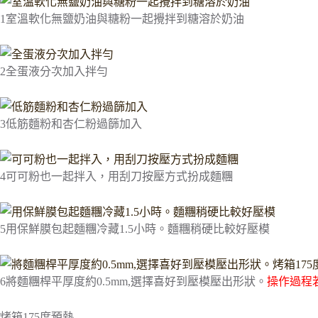
1
室溫軟化無鹽奶油與糖粉一起攪拌到糖溶於奶油
2
全蛋液分次加入拌勻
3
低筋麵粉和杏仁粉過篩加入
4
可可粉也一起拌入，用刮刀按壓方式扮成麵糰
5
用保鮮膜包起麵糰冷藏1.5小時。麵糰稍硬比較好壓模
6
將麵糰桿平厚度約0.5mm,選擇喜好到壓模壓出形狀。
操作過程
烤箱175度預熱