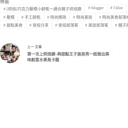
標籤
#
blogger
#
Chloe
#
[烘焙]巧克力壓模小餅乾～適合親子烘焙趣
#
壓模
#
手工餅乾
#
時尚媽咪
#
時尚美妝
#
時尚美食部落
#
甜點美食
#
穿搭分享
#
穿搭部落客
#
美妝部落客
#
親子
上一
文章
第一次上烘焙課~與甜點王子施易男一起做出美
味創意水果馬卡龍