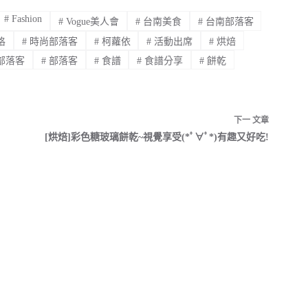
#
Fashion
#
Vogue美人會
#
台南美食
#
台南部落客
格
#
時尚部落客
#
柯蘿依
#
活動出席
#
烘焙
部落客
#
部落客
#
食譜
#
食譜分享
#
餅乾
下一
文章
[烘焙]彩色糖玻璃餅乾~視覺享受(*ﾟ∀ﾟ*)有趣又好吃!