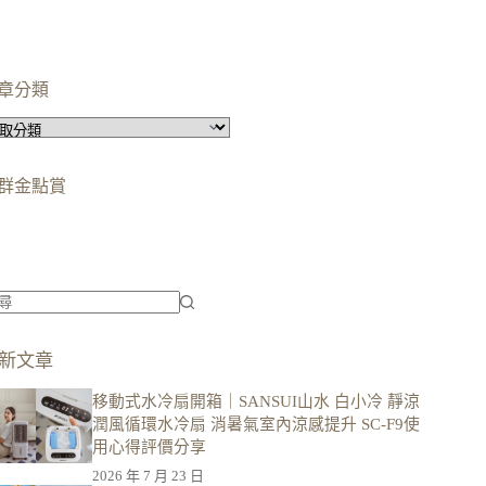
章分類
群金點賞
柯蘿依chloe
美妝時尚影響力創作者金獎
柯蘿依chloe
優選創作者
新文章
移動式水冷扇開箱｜SANSUI山水 白小冷 靜涼
潤風循環水冷扇 消暑氣室內涼感提升 SC-F9使
用心得評價分享
2026 年 7 月 23 日