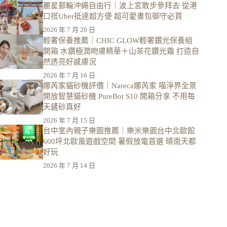
麗星郵輪沖繩自由行｜波上宮散步參拜去 從港
口搭Uber抵達超方便 超可愛書包御守必買
2026 年 7 月 20 日
輕奢保養推薦｜CHIC GLOW輕奢鑽光保養組
開箱 水鑽極潤吻膚精華＋山茶花鑽光霜 打造自
然透亮好感膚況
2026 年 7 月 16 日
娜芮家貓砂機評價｜Nareca娜芮家 喵淨界全景
開放智慧貓砂機 PureBot S10 開箱分享 不用每
天鏟砂真好
2026 年 7 月 15 日
台中室內親子樂園推薦｜樂米樂園台中北歐館
600坪北歐風遊戲空間 暑假放電首選 晴雨天都
好玩
2026 年 7 月 14 日