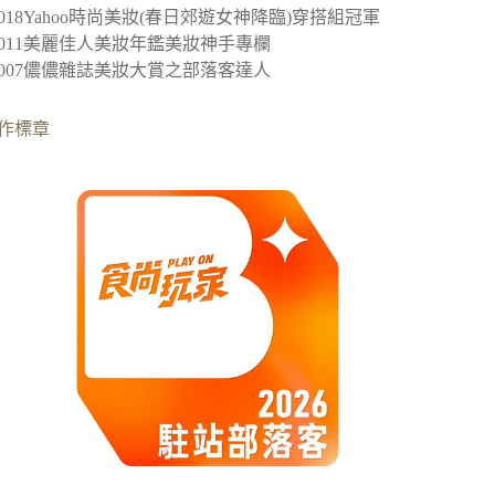
2018
Yahoo時尚美妝(春日郊遊女神降臨)穿搭組冠軍
︎2011美麗佳人美妝年鑑美妝神手專欄
︎2007儂儂雜誌美妝大賞之部落客達人
作標章