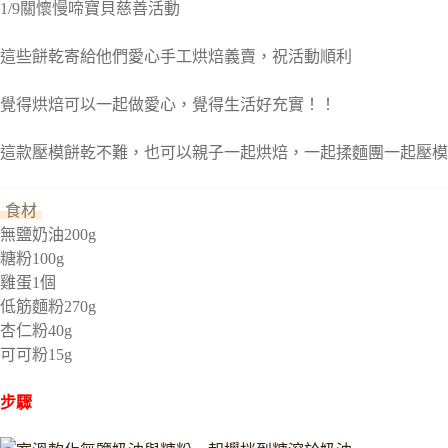
1/9關懷慢啼寶貝慈善活動
這些餅乾寄給他們愛心手工烘焙義賣，祝活動順利
覺得烘焙可以一起做愛心，覺得生活好充實！！
這款壓模餅乾不難，也可以親子一起烘焙，一起揉麵團一起壓模
食材
無鹽奶油
200g
糖粉
100g
雞蛋
1個
低筋麵粉
270g
杏仁粉
40g
可可粉
15g
步驟