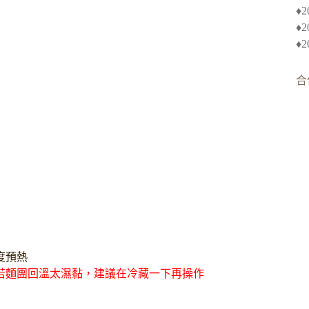
♦︎
♦
♦
合
若麵團回溫太濕黏，建議在冷藏一下再操作