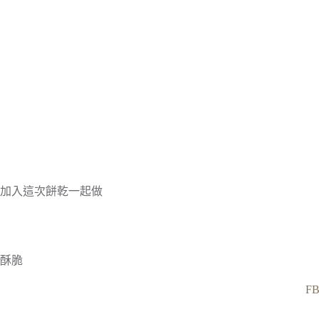
加入這次餅乾一起做
酥脆
F