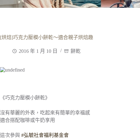
[烘焙]巧克力壓模小餅乾～適合親子烘焙趣
2016 年 1 月 10 日
餅乾
《巧克力壓模小餅乾》
沒有華麗的外表，吃起來有簡單的幸福感
適合搭配咖啡或牛奶享用
這次參與
‪#‎
弘毓社會福利基金會‬