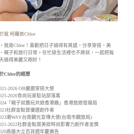
於我 柯蘿依Chloe
，我是Chloe！喜歡把日子過得有質感，分享穿搭、美
、親子和旅行日常。在忙碌生活裡也不將就，一起把每
天過得美麗又剛好！
於Chloe的經歷
︎2021-2026 OB嚴選穿搭大使
︎2025-2026食尚玩家駐站部落客
2024
「親子就醬玩共遊香港趣」
香港旅遊發展局
︎2023社群金點賞優選創作者
2023
潮WAY台南觀光宣傳大使
(台南市觀旅局)
︎2021-2022社群金點賞美妝時尚影響力創作者金獎
2020
高雄大立百貨週年慶廣告