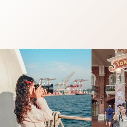
跳
至
主
要
內
容