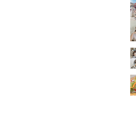
的
結
果