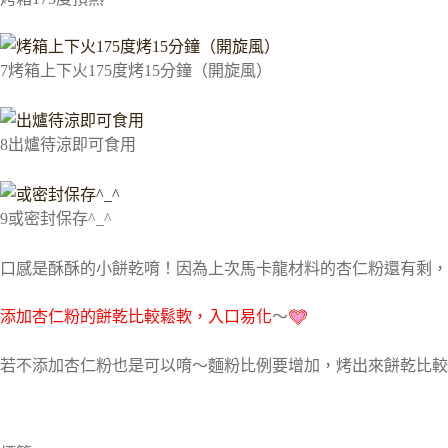
7
烤箱上下火175度烤15分鐘（開旋風）
8
出爐待涼即可食用
9
或密封保存^_^
口感是酥酥的小餅乾唷！因為上次馬卡龍材料的杏仁粉還有剩，
添加杏仁粉的餅乾比較鬆軟，入口易化
～
若不添加杏仁粉也是可以唷～麵粉比例要增加，烤出來餅乾比較