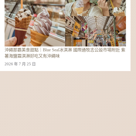
沖繩那霸美食甜點｜Blue Seal冰淇淋 國際通牧志公設市場附近 紫
薯海鹽霜淇淋好吃又有沖繩味
2026 年 7 月 25 日