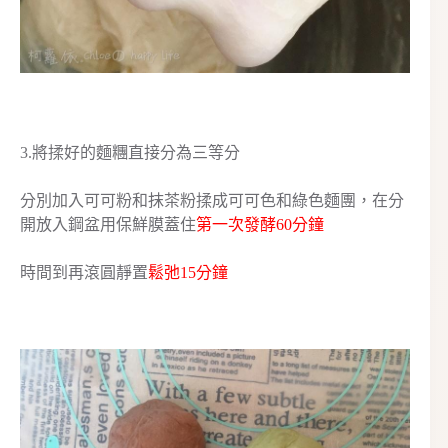
3.將揉好的麵糰直接分為三等分
分別加入可可粉和抹茶粉揉成可可色和綠色麵團，在分
開放入鋼盆用保鮮膜蓋住
第一次發酵60分鐘
時間到再滾圓靜置
鬆弛15分鐘