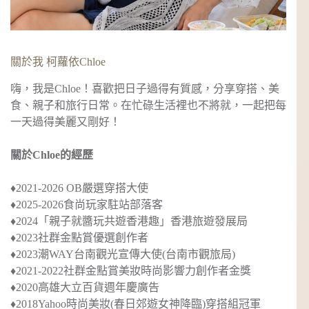
關於我 柯蘿依Chloe
嗨，我是Chloe！喜歡把日子過得有質感，分享穿搭、美
食、親子和旅行日常。在忙碌生活裡也不將就，一起把每
一天過得美麗又剛好！
關於Chloe的經歷
♦︎2021-2026 OB嚴選穿搭大使
♦︎2025-2026食尚玩家駐站部落客
♦︎2024
「親子就醬玩共遊香港趣」
香港旅遊發展局
♦︎2023社群金點賞優選創作者
♦︎2023
潮WAY台南觀光宣傳大使
(台南市觀旅局)
♦︎2021-2022社群金點賞美妝時尚影響力創作者金獎
♦︎2020
高雄大立百貨週年慶廣告
♦︎2018
Yahoo時尚美妝(春日郊遊女神降臨)穿搭組冠軍