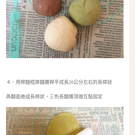
４．用桿麵棍將麵團桿平成長20公分左右的長條狀
再翻面捲成長條狀，三色長麵團頂端互黏固定