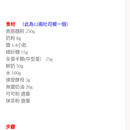
食材
（此為12兩吐司模一個）
高筋麵粉 250g
奶粉 8g
鹽 1/4小匙
細砂糖 15g
全蛋半顆(中型蛋） 25g
鮮奶 50g
水 100g
速發酵母 3g
無鹽奶油 20g
可可粉 適量
抹茶粉 適量
步驟