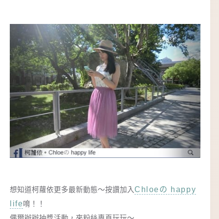
Chloeの happy
想知道柯蘿依更多最新動態～按讚加入
life
唷！！
偶爾辦辦抽獎活動，來粉絲專頁玩玩～