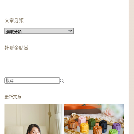
文章分類
文
章
分
社群金點賞
類
柯蘿依chloe
美妝時尚影響力創作者金獎
柯蘿依chloe
優選創作者
找
不
最新文章
到
符
合
條
件