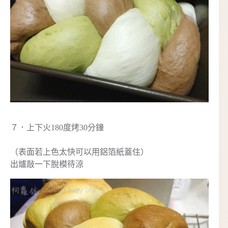
７．上下火180度烤30分鐘
（表面若上色太快可以用鋁箔紙蓋住）
出爐敲一下脫模待涼