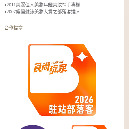
♦︎2011美麗佳人美妝年鑑美妝神手專欄
♦︎2007儂儂雜誌美妝大賞之部落客達人
合作標章