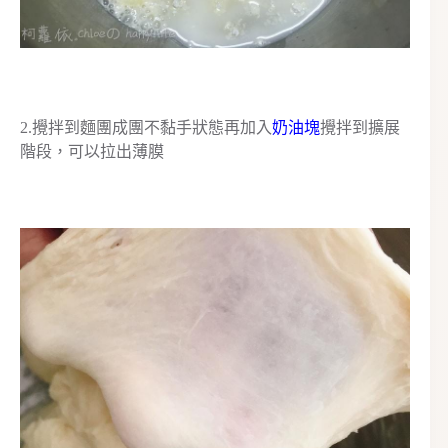
2.攪拌到麵團成團不黏手狀態再加入
奶油塊
攪拌到擴展
階段，可以拉出薄膜