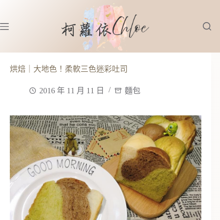
跳
至
主
要
內
容
烘焙｜大地色！柔軟三色迷彩吐司
2016 年 11 月 11 日
麵包