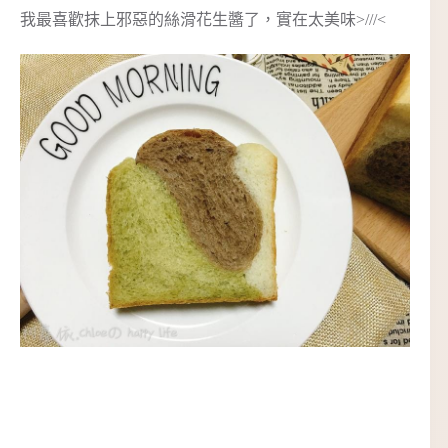
我最喜歡抹上邪惡的絲滑花生醬了，實在太美味>///<