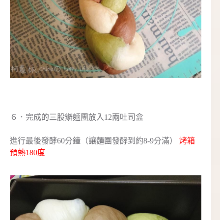
６．完成的三股辮麵團放入12兩吐司盒
進行最後發酵60分鐘（讓麵團發酵到約8-9分滿）
烤箱
預熱180度