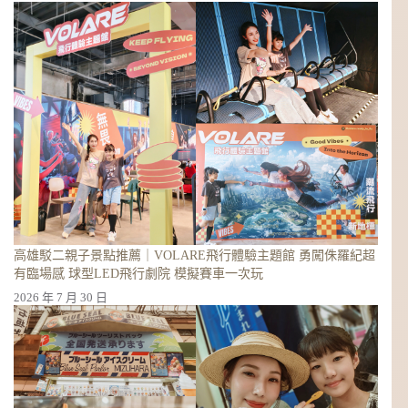
高雄駁二親子景點推薦｜VOLARE飛行體驗主題館 勇闖侏羅紀超
有臨場感 球型LED飛行劇院 模擬賽車一次玩
2026 年 7 月 30 日