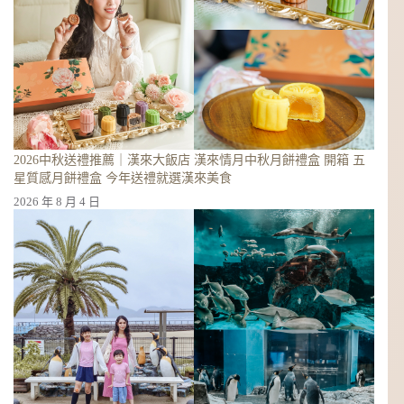
的
結
果
2026中秋送禮推薦｜漢來大飯店 漢來情月中秋月餅禮盒 開箱 五
星質感月餅禮盒 今年送禮就選漢來美食
2026 年 8 月 4 日