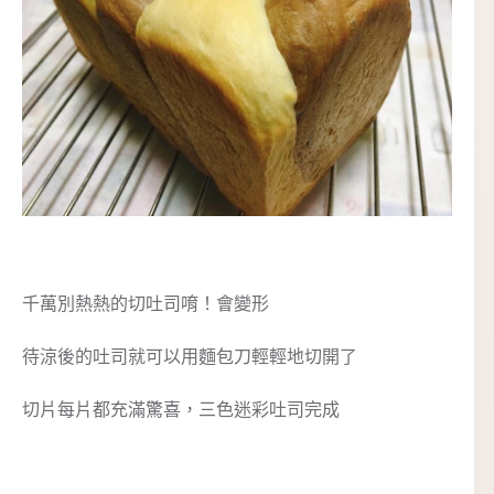
千萬別熱熱的切吐司唷！會變形
待涼後的吐司就可以用麵包刀輕輕地切開了
切片每片都充滿驚喜，三色迷彩吐司完成