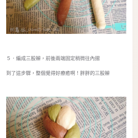
５．編成三股辮，前後兩端固定稍微往內摺
到了這步驟，整個覺得好療癒啊！胖胖的三股辮