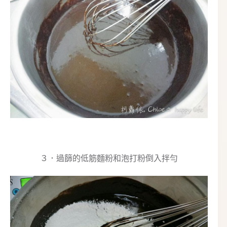
３．過篩的低筋麵粉和泡打粉倒入拌勻