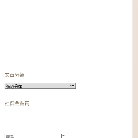
文章分類
文
章
分
社群金點賞
類
柯蘿依chloe
美妝時尚影響力創作者金獎
柯蘿依chloe
優選創作者