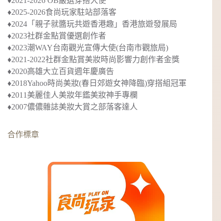
♦︎2021-2026 OB嚴選穿搭大使
♦︎2025-2026食尚玩家駐站部落客
♦︎2024
「親子就醬玩共遊香港趣」
香港旅遊發展局
♦︎2023社群金點賞優選創作者
♦︎2023
潮WAY台南觀光宣傳大使
(台南市觀旅局)
♦︎2021-2022社群金點賞美妝時尚影響力創作者金獎
♦︎2020
高雄大立百貨週年慶廣告
♦︎2018
Yahoo時尚美妝(春日郊遊女神降臨)穿搭組冠軍
♦︎2011美麗佳人美妝年鑑美妝神手專欄
♦︎2007儂儂雜誌美妝大賞之部落客達人
合作標章