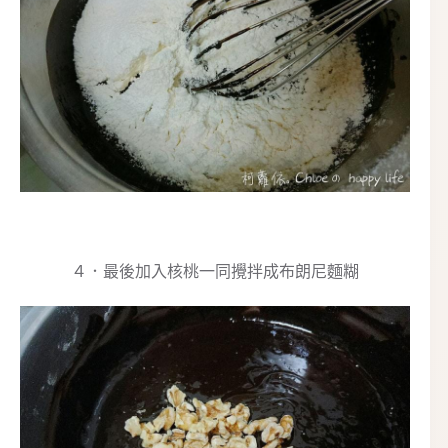
４．最後加入核桃一同攪拌成布朗尼麵糊