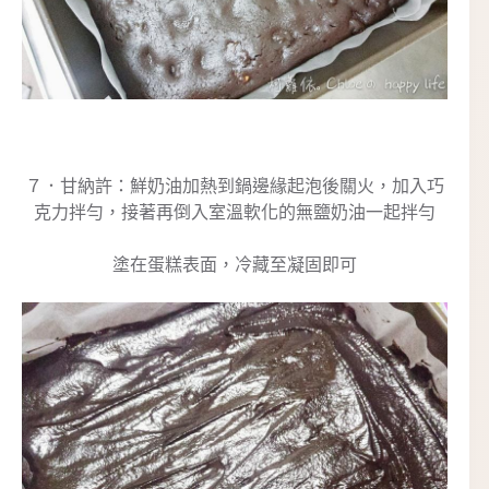
７．甘納許：鮮奶油加熱到鍋邊緣起泡後關火，加入巧
克力拌勻，接著再倒入室溫軟化的無鹽奶油一起拌勻
塗在蛋糕表面，冷藏至凝固即可