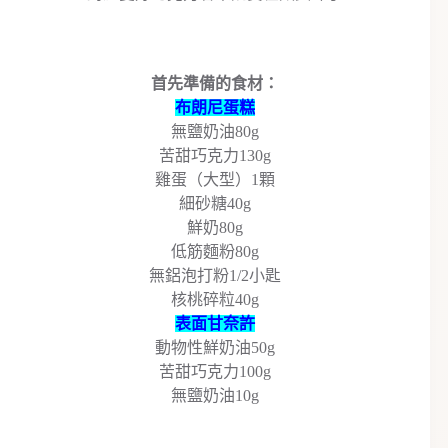
首先準備的食材：
布朗尼蛋糕
無鹽奶油80g
苦甜巧克力130g
雞蛋（大型）1顆
細砂糖40g
鮮奶80g
低筋麵粉80g
無鋁泡打粉1/2小匙
核桃碎粒40g
表面甘奈許
動物性鮮奶油50g
苦甜巧克力100g
無鹽奶油10g