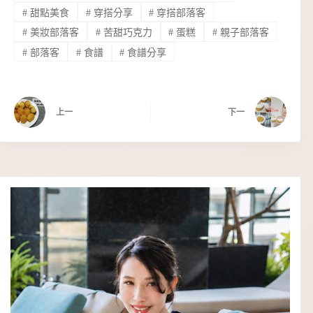
#
甜點美食
#
穿搭分享
#
穿搭部落客
#
美妝部落客
#
苦甜巧克力
#
蛋糕
#
親子部落客
#
部落客
#
食譜
#
食譜分享
上一
下一