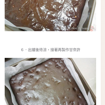
６．出爐後待涼，接著再製作甘奈許