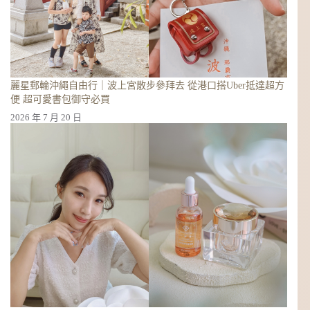
麗星郵輪沖繩自由行｜波上宮散步參拜去 從港口搭Uber抵達超方
便 超可愛書包御守必買
2026 年 7 月 20 日