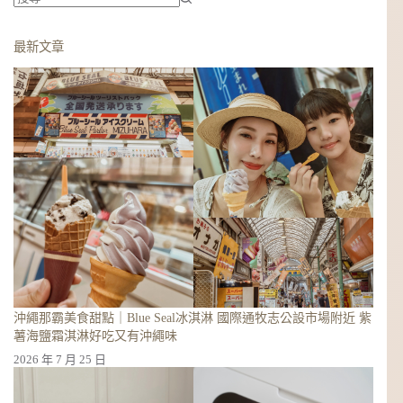
找
不
最新文章
到
符
合
條
件
的
結
果
沖繩那霸美食甜點｜Blue Seal冰淇淋 國際通牧志公設市場附近 紫
薯海鹽霜淇淋好吃又有沖繩味
2026 年 7 月 25 日