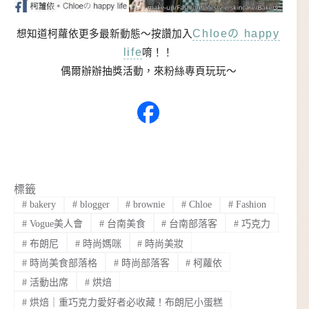
Chloeの happy
想知道柯蘿依更多最新動態～按讚加入
life
唷！！
偶爾辦辦抽獎活動，來粉絲專頁玩玩～
標籤
#
bakery
#
blogger
#
brownie
#
Chloe
#
Fashion
#
Vogue美人會
#
台南美食
#
台南部落客
#
巧克力
#
布朗尼
#
時尚媽咪
#
時尚美妝
#
時尚美食部落格
#
時尚部落客
#
柯蘿依
#
活動出席
#
烘焙
#
烘焙｜重巧克力愛好者必收藏！布朗尼小蛋糕