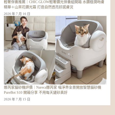
輕奢保養推薦｜CHIC GLOW輕奢鑽光保養組開箱 水鑽極潤吻膚
精華＋山茶花鑽光霜 打造自然透亮好感膚況
2026 年 7 月 16 日
娜芮家貓砂機評價｜Nareca娜芮家 喵淨界全景開放智慧貓砂機
PureBot S10 開箱分享 不用每天鏟砂真好
2026 年 7 月 15 日