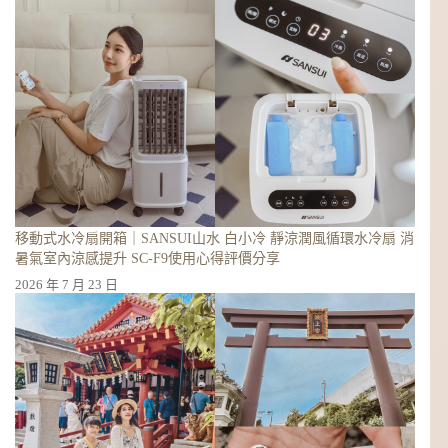
移動式水冷扇開箱｜SANSUI山水 白小冷 靜涼潤風循環水冷扇 消
暑氣室內涼感提升 SC-F9使用心得評價分享
2026 年 7 月 23 日