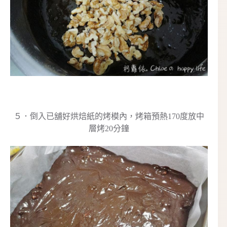
５．倒入已舖好烘焙紙的烤模內，烤箱預熱170度放中
層烤20分鐘