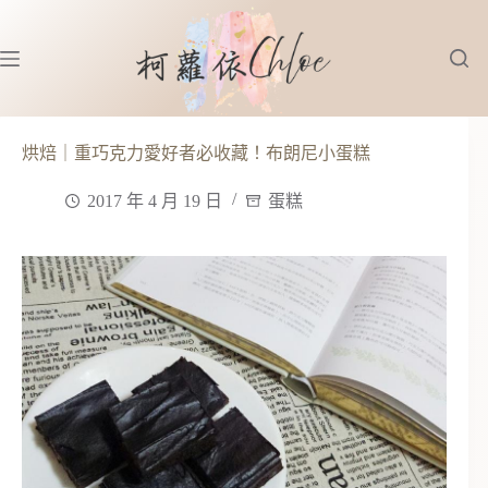
跳
至
主
要
內
容
烘焙｜重巧克力愛好者必收藏！布朗尼小蛋糕
2017 年 4 月 19 日
蛋糕