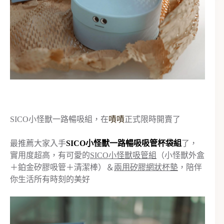
SICO小怪獸一路暢吸組，在
嘖嘖
正式限時開賣了
最推薦大家入手
SICO小怪獸一路暢吸吸管杯袋組
了，
實用度超高，有可愛的
SICO小怪獸吸管組
（小怪獸外盒
＋鉑金矽膠吸管＋清潔棒）＆
兩用矽膠網狀杯墊
，陪伴
你生活所有時刻的美好