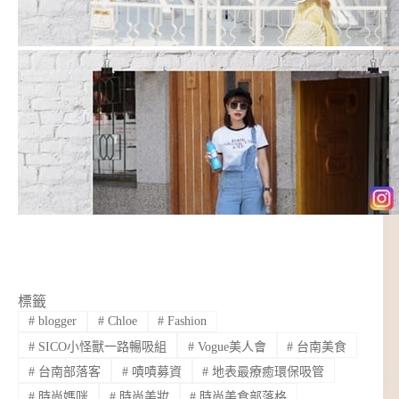
標籤
#
blogger
#
Chloe
#
Fashion
#
SICO小怪獸一路暢吸組
#
Vogue美人會
#
台南美食
#
台南部落客
#
嘖嘖募資
#
地表最療癒環保吸管
#
時尚媽咪
#
時尚美妝
#
時尚美食部落格