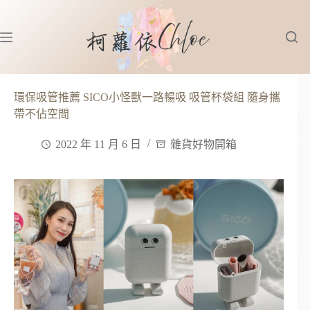
跳
至
主
要
內
容
環保吸管推薦 SICO小怪獸一路暢吸 吸管杯袋組 隨身攜
帶不佔空間
2022 年 11 月 6 日
雜貨好物開箱