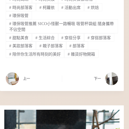
#
時尚部落客
#
柯蘿依
#
活動出席
#
烘焙
#
環保吸管
#
環保吸管推薦 SICO小怪獸一路暢吸 吸管杯袋組 隨身攜帶
不佔空間
#
甜點美食
#
生活綜合
#
穿搭分享
#
穿搭部落客
#
美妝部落客
#
親子部落客
#
部落客
#
陪伴你生活所有時刻的美好
#
雜貨好物開箱
上一
下一