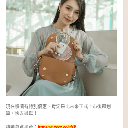
現在嘖嘖有特別優惠，肯定是比未來正式上市後還划
算，快去逛逛！！
嘖嘖募資平台：
https://r.zecz.ec/rfsP