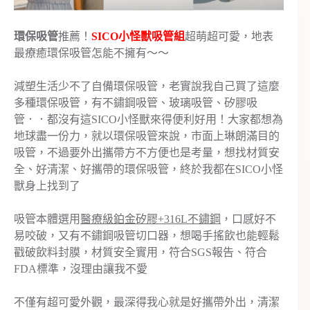
環保吸管
推薦！
SICO小怪獸吸管組
超萌超可愛，地表
最療癒環保吸管怎能不擁有～～
減塑生活少不了自備環保吸管，老實說我自己買了這麼
多種環保吸管，有不鏽鋼吸管、玻璃吸管、矽膠吸
管．．都沒有這SICO小怪獸來得便利好用！大家都想為
地球盡一份力，就以環保吸管來說，市面上琳朗滿目的
吸管，不過要外出攜帶方不方便也是考量，想找材質安
全、好清潔、好攜帶的環保吸管，終於我都在SICO小怪
獸身上找到了
吸管本體選用
醫療級鉑金矽膠+316L不鏽鋼
，口感好不
易咬破，又有不鏽鋼吸管切口器，想喝手搖飲也能輕鬆
戳破飲料封膜，材質安全實用，符合SGS報告、符合
FDA標準，沒理由讓我不愛
不僅有超可愛外觀，最深得我心就是好攜帶外出，清潔