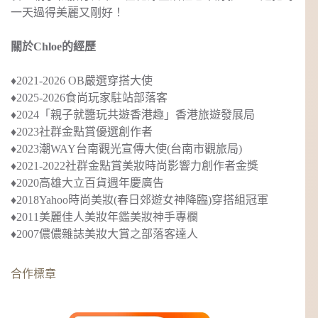
一天過得美麗又剛好！
關於Chloe的經歷
♦︎2021-2026 OB嚴選穿搭大使
♦︎2025-2026食尚玩家駐站部落客
♦︎2024
「親子就醬玩共遊香港趣」
香港旅遊發展局
♦︎2023社群金點賞優選創作者
♦︎2023
潮WAY台南觀光宣傳大使
(台南市觀旅局)
♦︎2021-2022社群金點賞美妝時尚影響力創作者金獎
♦︎2020
高雄大立百貨週年慶廣告
♦︎2018
Yahoo時尚美妝(春日郊遊女神降臨)穿搭組冠軍
♦︎2011美麗佳人美妝年鑑美妝神手專欄
♦︎2007儂儂雜誌美妝大賞之部落客達人
合作標章