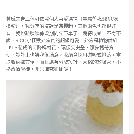
質感文青三色可依照個人喜愛選擇（
晨霧藍/松果綠/灰
櫻粉
），我分享的這款是
灰櫻粉
，其他兩色也都很好
看，我也趁嘖嘖募資期間先下單了，期待收到！不得不
說，SICO小怪獸外盒真的超級可愛，外盒是植物纖維
+PLA製成的可降解材質，環保又安全，隨身攜帶方
便，設計上也讓我很滿意，收納盒採用磁吸式掀蓋，拿
取收納都方便，而且還有分隔設計，大格的放吸管，小
格放清潔棒，非常講究細節呢！