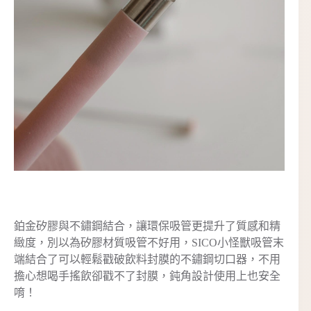
鉑金矽膠與不鏽鋼結合，讓環保吸管更提升了質感和精
緻度，別以為矽膠材質吸管不好用，SICO小怪獸吸管末
端結合了可以輕鬆戳破飲料封膜的不鏽鋼切口器，不用
擔心想喝手搖飲卻戳不了封膜，鈍角設計使用上也安全
唷！