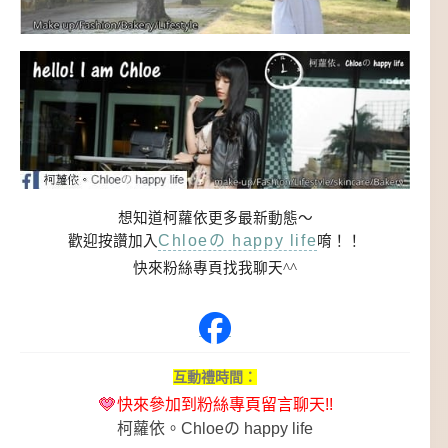
想知道柯蘿依更多最新動態～
Chloeの happy life
歡迎按讚加入
唷！！
快來粉絲專頁找我聊天^^
互動禮時間：
快來參加到粉絲專頁留言聊天!!
柯蘿依。Chloeの happy life