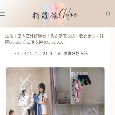
跳
至
主
要
內
容
生活｜室內室外好曬衣！免衣架晾衣快、收衣更快。韓
國Quick3 立式晾衣架 (Q3-02-AA)
2017 年 7 月 24 日
雜貨好物開箱