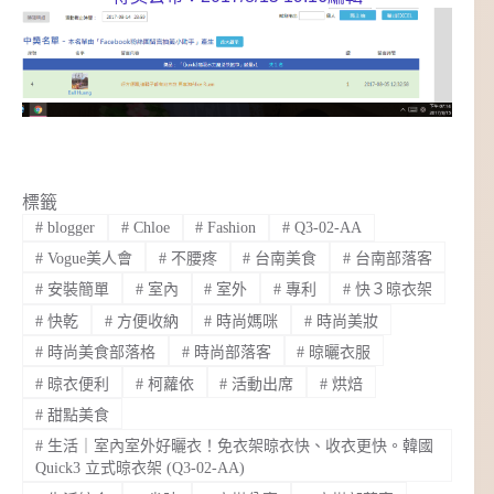
標籤
#
blogger
#
Chloe
#
Fashion
#
Q3-02-AA
#
Vogue美人會
#
不腰疼
#
台南美食
#
台南部落客
#
安裝簡單
#
室內
#
室外
#
專利
#
快３晾衣架
#
快乾
#
方便收納
#
時尚媽咪
#
時尚美妝
#
時尚美食部落格
#
時尚部落客
#
晾曬衣服
#
晾衣便利
#
柯蘿依
#
活動出席
#
烘焙
#
甜點美食
#
生活｜室內室外好曬衣！免衣架晾衣快、收衣更快。韓國
Quick3 立式晾衣架 (Q3-02-AA)