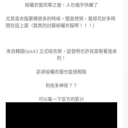
晾曬衣服完畢之後，人也幾乎快癱了
尤其是衣服累積很多的時候，簡直想哭，覺得花好多時
間在這上面（我真的討厭晾曬衣服啊！！！）
來自韓國Quick3 立式晾衣架，這發明也許就是衝著我來
的！
訴求晾曬衣服也能很輕鬆
到底多神奇？？
可以看一下官方的影片