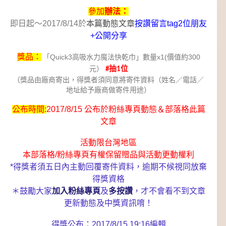
參加
辦法：
即日起～2017/8/14於
本篇動態文章
按讚留言tag2位朋友
+公開分享
獎品：
「Quick3高吸水力魔法快乾巾」數量x1(價值約300
元）
#抽1位
（獎品由廠商寄出，得獎者須同意將寄件資料（姓名／電話／
地址給予廠商做寄件用途）
公布時間:
2017/8/15 公布於粉絲專頁動態＆部落格此篇
文章
活動限台灣地區
本部落格/粉絲專頁有權保留贈品與活動更動權利
*得獎者須五日內主動回覆寄件資料，逾期不候視同放棄
得獎資格
＊鼓勵大家
加入粉絲專頁
及
多按讚
，才不會看不到文章
更新動態及中獎資訊唷！
得獎公布：2017/8/15 19:16編輯