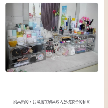
刷具類的，我是擺在刷具包內放梳妝台的抽屜