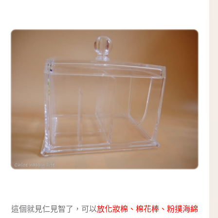
這個就見仁見智了，可以
放化妝棉、棉花棒、粉撲海綿