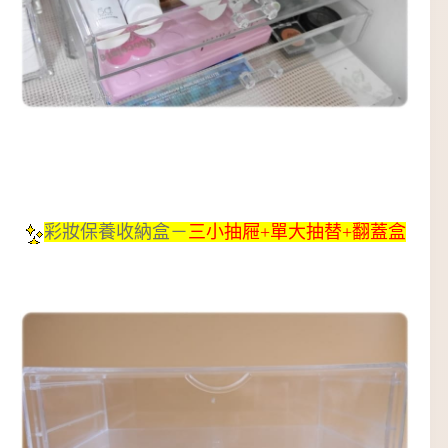
彩妝保養收納盒－
三小抽屜+單大抽替+翻蓋盒