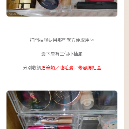
打開抽屜要用那些就方便取用^^
最下層有三個小抽屜
分別收納
眉筆類／睫毛膏／修容腮紅區