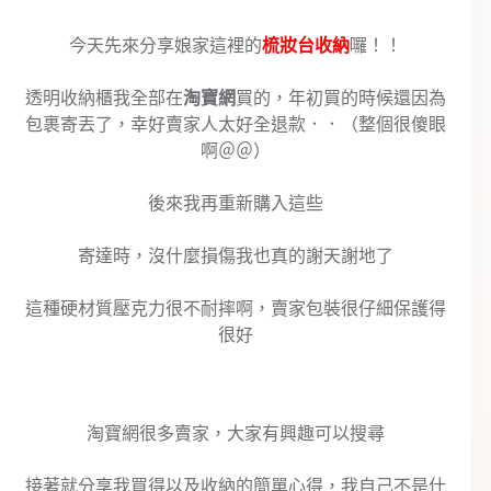
今天先來分享娘家這裡的
梳妝台收納
囉！！
透明收納櫃我全部在
淘寶網
買的，年初買的時候還因為
包裹寄丟了，幸好賣家人太好全退款．．（整個很傻眼
啊＠＠）
後來我再重新購入這些
寄達時，沒什麼損傷我也真的謝天謝地了
這種硬材質壓克力很不耐摔啊，賣家包裝很仔細保護得
很好
淘寶網很多賣家，大家有興趣可以搜尋
接著就分享我買得以及收納的簡單心得，我自己不是什