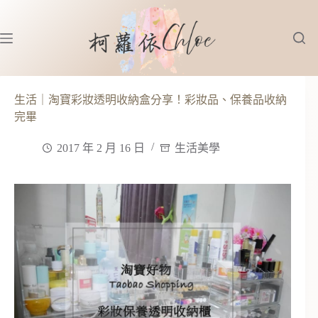
跳
至
主
要
內
容
生活｜淘寶彩妝透明收納盒分享！彩妝品、保養品收納
完畢
2017 年 2 月 16 日
生活美學