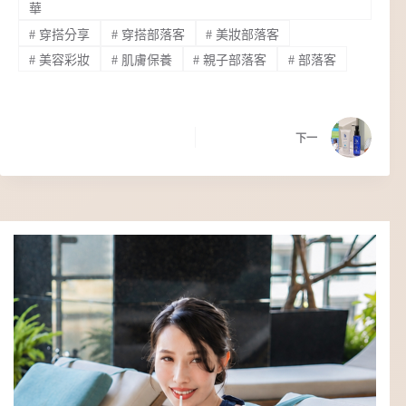
華
#
穿搭分享
#
穿搭部落客
#
美妝部落客
#
美容彩妝
#
肌膚保養
#
親子部落客
#
部落客
下一