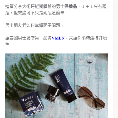
這篇分享大衛哥近期體驗的
男士保養品
，１＋１只有兩
瓶，但效能可不只是兩瓶這簡單
男士朋友們如何掌握面子問題？
讓泰國男士護膚第一品牌
VMEN
，來讓你隨時維持好臉
色