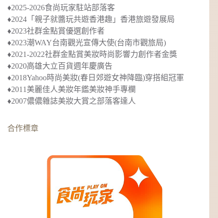
♦︎2025-2026食尚玩家駐站部落客
♦︎2024
「親子就醬玩共遊香港趣」
香港旅遊發展局
♦︎2023社群金點賞優選創作者
♦︎2023
潮WAY台南觀光宣傳大使
(台南市觀旅局)
♦︎2021-2022社群金點賞美妝時尚影響力創作者金獎
♦︎2020
高雄大立百貨週年慶廣告
♦︎2018
Yahoo時尚美妝(春日郊遊女神降臨)穿搭組冠軍
♦︎2011美麗佳人美妝年鑑美妝神手專欄
♦︎2007儂儂雜誌美妝大賞之部落客達人
合作標章