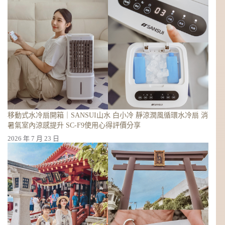
移動式水冷扇開箱｜SANSUI山水 白小冷 靜涼潤風循環水冷扇 消
暑氣室內涼感提升 SC-F9使用心得評價分享
2026 年 7 月 23 日