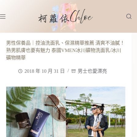
跳
至
主
要
內
容
男性保養品｜控油洗面乳、保濕精華推薦 清爽不油膩！
熟男肌膚也要有魅力 泰國VMEN冰川礦物洗面乳/冰川
礦物精華
2018 年 10 月 31 日
男士也愛漂亮