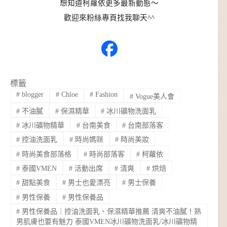
想知道柯蘿依更多最新動態～
歡迎來粉絲專頁找我聊天^^
標籤
#
blogger
#
Chloe
#
Fashion
#
Vogue美人會
#
不油膩
#
保濕精華
#
冰川礦物洗面乳
#
冰川礦物精華
#
台南美食
#
台南部落客
#
控油洗面乳
#
時尚媽咪
#
時尚美妝
#
時尚美食部落格
#
時尚部落客
#
柯蘿依
#
泰國VMEN
#
活動出席
#
清爽
#
烘焙
#
甜點美食
#
男士也愛漂亮
#
男士保養
#
男性保養
#
男性保養品
#
男性保養品｜控油洗面乳、保濕精華推薦 清爽不油膩！熟
男肌膚也要有魅力 泰國VMEN冰川礦物洗面乳/冰川礦物精