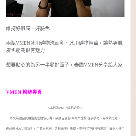
維持好肌膚、好臉色
兩瓶VMEN冰川礦物洗面乳、冰川礦物精華，讓熟男肌
膚也能夠很有魅力
想要貼心的為另一半顧好面子，泰國VMEN分享給大家
VMEN 粉絲專頁
<本篇為VMEN邀約合作＞
本文為親自試用過後之體驗心得，無廣告意圖(非商業性質)僅供參考、無推銷之意。
產品成分及功效說明引用商品官網（含粉絲團）所載，不等於宣稱具有療效；每個人使用