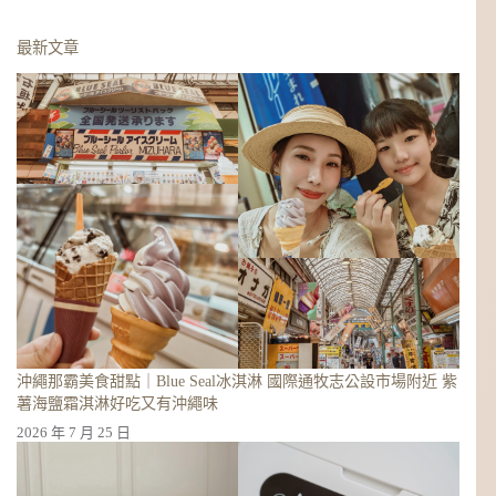
找
不
最新文章
到
符
合
條
件
的
結
果
沖繩那霸美食甜點｜Blue Seal冰淇淋 國際通牧志公設市場附近 紫
薯海鹽霜淇淋好吃又有沖繩味
2026 年 7 月 25 日