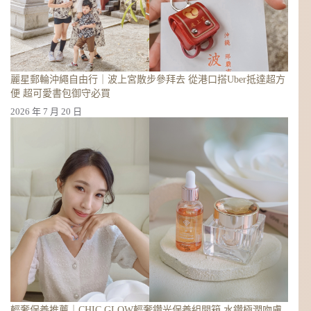
麗星郵輪沖繩自由行｜波上宮散步參拜去 從港口搭Uber抵達超方
便 超可愛書包御守必買
2026 年 7 月 20 日
輕奢保養推薦｜CHIC GLOW輕奢鑽光保養組開箱 水鑽極潤吻膚