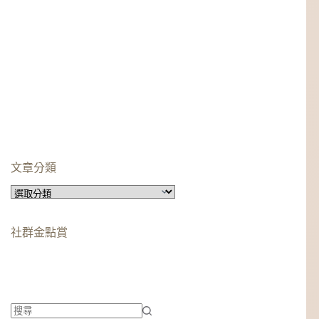
文章分類
文
章
分
社群金點賞
類
柯蘿依chloe
美妝時尚影響力創作者金獎
柯蘿依chloe
優選創作者