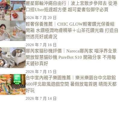
麗星郵輪沖繩自由行｜波上宮散步參拜去 從港
口搭Uber抵達超方便 超可愛書包御守必買
2026 年 7 月 20 日
輕奢保養推薦｜CHIC GLOW輕奢鑽光保養組
開箱 水鑽極潤吻膚精華＋山茶花鑽光霜 打造自
然透亮好感膚況
2026 年 7 月 16 日
娜芮家貓砂機評價｜Nareca娜芮家 喵淨界全景
開放智慧貓砂機 PureBot S10 開箱分享 不用每
天鏟砂真好
2026 年 7 月 15 日
台中室內親子樂園推薦｜樂米樂園台中北歐館
600坪北歐風遊戲空間 暑假放電首選 晴雨天都
好玩
2026 年 7 月 14 日