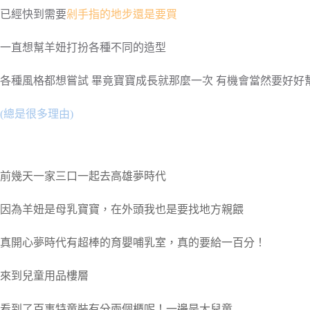
已經快到需要
剁手指的地步還是要買
一直想幫羊妞打扮各種不同的造型
各種風格都想嘗試 畢竟寶寶成長就那麼一次 有機會當然要好好
(總是很多理由)
前幾天一家三口一起去高雄夢時代
因為羊妞是母乳寶寶，在外頭我也是要找地方親餵
真開心夢時代有超棒的育嬰哺乳室，真的要給一百分！
來到兒童用品樓層
看到了百事特童裝有分兩個櫃呢！一邊是大兒童