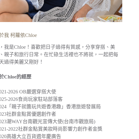
於我 柯蘿依Chloe
，我是Chloe！喜歡把日子過得有質感，分享穿搭、美
、親子和旅行日常。在忙碌生活裡也不將就，一起把每
天過得美麗又剛好！
於Chloe的經歷
︎2021-2026 OB嚴選穿搭大使
︎2025-2026食尚玩家駐站部落客
2024
「親子就醬玩共遊香港趣」
香港旅遊發展局
︎2023社群金點賞優選創作者
2023
潮WAY台南觀光宣傳大使
(台南市觀旅局)
︎2021-2022社群金點賞美妝時尚影響力創作者金獎
2020
高雄大立百貨週年慶廣告