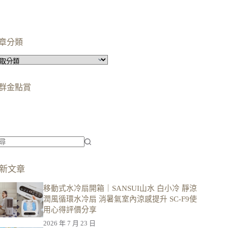
章分類
群金點賞
柯蘿依chloe
美妝時尚影響力創作者金獎
柯蘿依chloe
優選創作者
新文章
移動式水冷扇開箱｜SANSUI山水 白小冷 靜涼
潤風循環水冷扇 消暑氣室內涼感提升 SC-F9使
用心得評價分享
2026 年 7 月 23 日