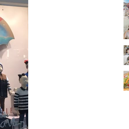
的
結
果