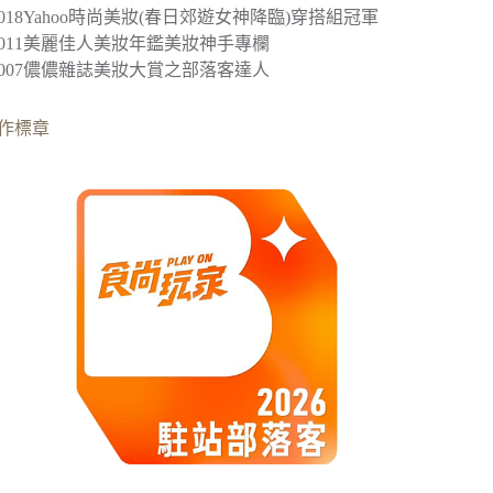
2018
Yahoo時尚美妝(春日郊遊女神降臨)穿搭組冠軍
︎2011美麗佳人美妝年鑑美妝神手專欄
︎2007儂儂雜誌美妝大賞之部落客達人
作標章