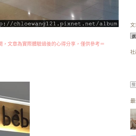
文
文
章
潤，文章為實際體驗過後的心得分享，僅供參考＝
分
社
類
找
不
最
到
符
合
條
件