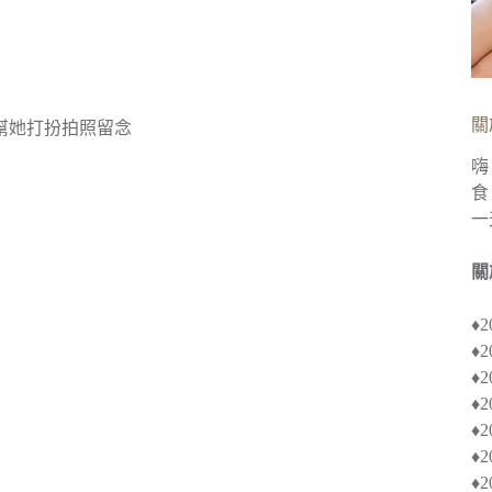
關
幫她打扮拍照留念
嗨
食
一
關
♦
♦
♦︎
♦
♦︎
♦
♦︎