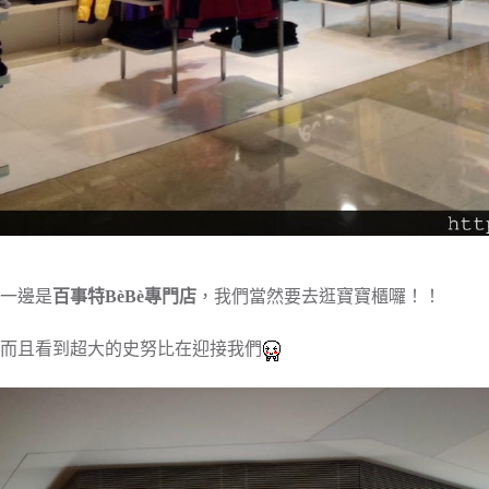
一邊是
百事特BèBè專門店
，我們當然要去逛寶寶櫃囉！！
而且看到超大的史努比在迎接我們