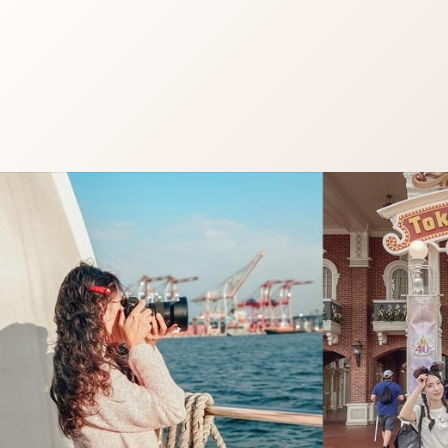
跳
至
主
要
內
容