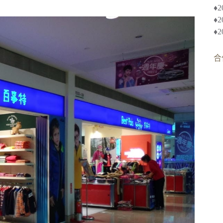
♦︎
♦
♦
合