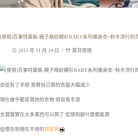
[穿搭]百事特童裝-親子格紋襯衫BABY系列連身衣~秋冬流行的
2015 年 11 月 19 日
寶貝穿搭
自從有了羊妞 我替自己買的衣服大幅減少
現在幾乎都是買她的衣物 很容易手滑
女寶寶實在太多東西可以買了 從頭到腳什麼都能買
從懷孕到現在不停的
買買買