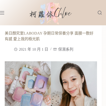
跳
至
主
要
內
容
美日顏究室LABODAY 孕期日常保養分享 面膜一敷好
有感 愛上我的極光肌
2021 年 10 月 1 日
保濕系列