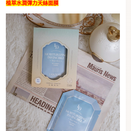
植萃水潤彈力天絲面膜