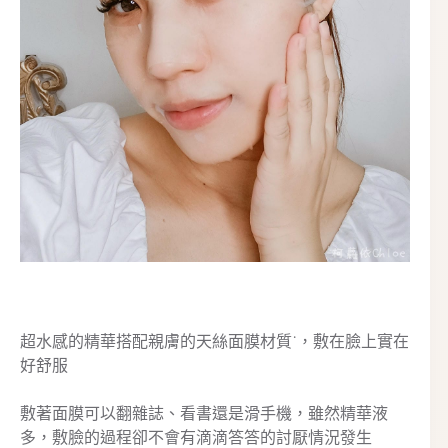
超水感的精華搭配親膚的天絲面膜材質˙，敷在臉上實在
好舒服
敷著面膜可以翻雜誌、看書還是滑手機，雖然精華液
多，敷臉的過程卻不會有滴滴答答的討厭情況發生