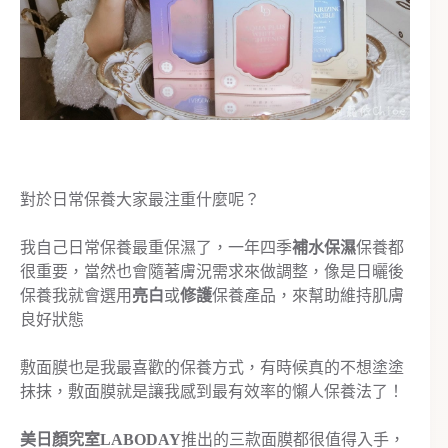
對於日常保養大家最注重什麼呢？
我自己日常保養最重保濕了，一年四季
補水保濕
保養都
很重要，當然也會隨著膚況需求來做調整，像是日曬後
保養我就會選用
亮白
或
修護
保養產品，來幫助維持肌膚
良好狀態
敷面膜也是我最喜歡的保養方式，有時候真的不想塗塗
抹抹，敷面膜就是讓我感到最有效率的懶人保養法了！
美日顏究室LABODAY
推出的三款面膜都很值得入手，