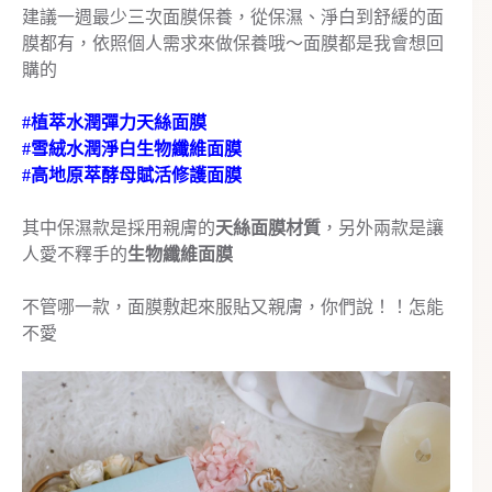
建議一週最少三次面膜保養，從保濕、淨白到舒緩的面
膜都有，依照個人需求來做保養哦～面膜都是我會想回
購的
#植萃水潤彈力天絲面膜
#雪絨水潤淨白生物纖維面膜
#高地原萃酵母賦活修護面膜
其中保濕款是採用親膚的
天絲面膜材質
，另外兩款是讓
人愛不釋手的
生物纖維面膜
不管哪一款，面膜敷起來服貼又親膚，你們說！！怎能
不愛