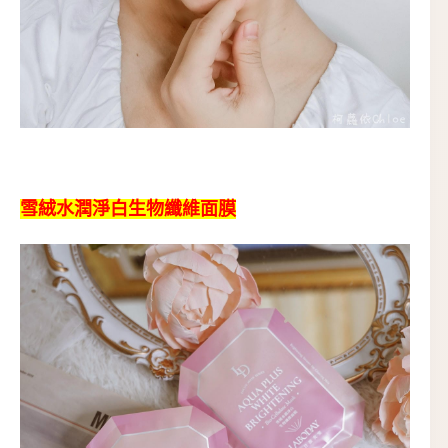
雪絨水潤淨白生物纖維面膜