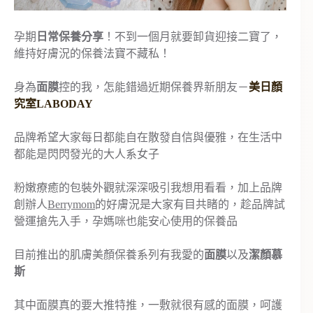
孕期
日常保養分享
！不到一個月就要卸貨迎接二寶了，
維持好膚況的保養法寶不藏私！
身為
面膜
控的我，怎能錯過近期保養界新朋友－
美日顏
究室LABODAY
品牌希望大家每日都能自在散發自信與優雅，在生活中
都能是閃閃發光的大人系女子
粉嫩療癒的包裝外觀就深深吸引我想用看看，加上品牌
創辦人
Berrymom
的好膚況是大家有目共睹的，趁品牌試
營運搶先入手，孕媽咪也能安心使用的保養品
目前推出的肌膚美顏保養系列有我愛的
面膜
以及
潔顏慕
斯
其中面膜真的要大推特推，一敷就很有感的面膜，呵護