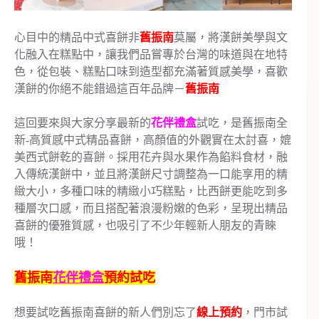
心目中的精品中式喜餅非
舊振南
莫屬，將漢餅美學與文
化融入在糕點中，讓我們品嘗專於台灣的味道與在地特
色，從包裝、糕點口味到造型都充滿著質感美學，喜歡
漢餅的你絕不能錯過這百年品牌－
舊振南
這回要來與大家分享最新的
花伴禮盒
試吃，是舊振南全
新-高質感中式精品喜餅，高顏值的外觀實在太討喜，媲
美西式餅乾的喜餅。採用花卉與水果作為餡料食材，融
入傳統漢餅中，並且將漢餅尺寸調整為一口能享用的精
緻大小，多種口味的精緻小巧糕點，比西餅更能吃到多
種層次口感，而且搭配著浪漫粉嫩的色彩，呈現出精品
喜餅的優雅質感，也吸引了不少年輕新人朋友的青睞
哦！
舊振南
花伴禮盒
預約試吃
想要試吃舊振南喜餅的新人們別忘了
線上預約
，門市試