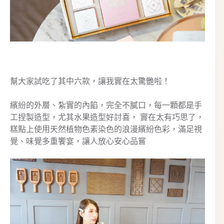
幫大家試吃了其中六款，讓我實在太驚艷啦！
繽紛的外層、紮實的內餡，完全不膩口，每一顆都是手
工捏製造型，尤其水果造型好討喜， 實在太有巧思了，
糕點上使用天然植物色素染色的浪漫繽紛色彩，滿足視
覺、味覺多重饗宴，讓人放心安心品嘗