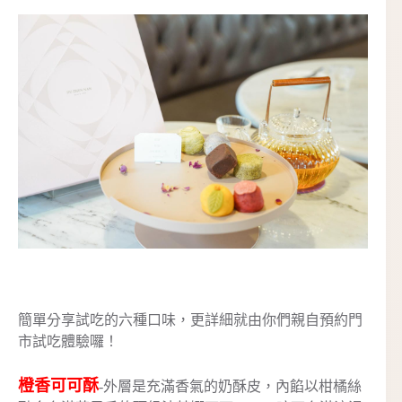
簡單分享試吃的六種口味，更詳細就由你們親自預約門
市試吃體驗囉！
橙香可可酥
-外層是充滿香氣的奶酥皮，內餡以柑橘絲