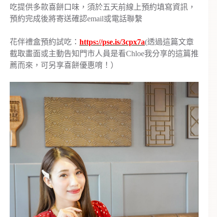
吃提供多款喜餅口味，須於五天前線上預約填寫資訊，
預約完成後將寄送確認email或電話聯繫
花伴禮盒預約試吃：
https://pse.is/3cpx7a
(透過這篇文章
截取畫面或主動告知門市人員是看Chloe我分享的這篇推
薦而來，可另享喜餅優惠唷！）