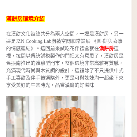
漢餅房環境介紹
在漢餅文化館總共分為兩大空間，一邊是漢餅房，另一
邊是JZN Cooking Lab廚藝空間和常設展 《圓-餅與喜事
的情感連結》。這回前來試吃花伴禮盒就在
漢餅房
這
裡，拉開以傳統餅模製作的門把太有意思了，漢餅房是
舊振南推出的體驗型門市，整個環境非常高雅有質感，
充滿現代時尚與木質調的設計，這裡除了不只提供中式
手工喜餅及伴手禮選購外，更是可與姊妹淘一起坐下來
享受美好的午茶時光，品嘗漢餅的好滋味