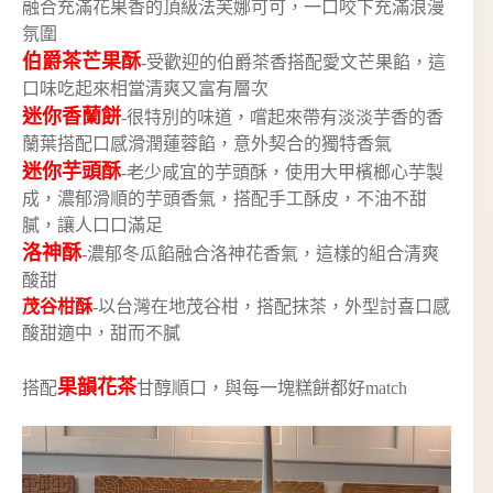
融合充滿花果香的頂級法芙娜可可，一口咬下充滿浪漫
氛圍
伯爵茶芒果酥
-受歡迎的伯爵茶香搭配愛文芒果餡，這
口味吃起來相當清爽又富有層次
迷你香蘭餅
-很特別的味道，嚐起來帶有淡淡芋香的香
蘭葉搭配口感滑潤蓮蓉餡，意外契合的獨特香氣
迷你芋頭酥
-老少咸宜的芋頭酥，使用大甲檳榔心芋製
成，濃郁滑順的芋頭香氣，搭配手工酥皮，不油不甜
膩，讓人口口滿足
洛神酥
-濃郁冬瓜餡融合洛神花香氣，這樣的組合清爽
酸甜
茂谷柑酥
-以台灣在地茂谷柑，搭配抹茶，外型討喜口感
酸甜適中，甜而不膩
果韻花茶
搭配
甘醇順口，與每一塊糕餅都好match