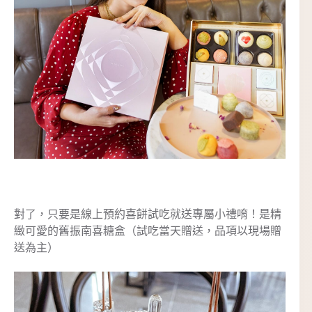
對了，只要是線上預約喜餅試吃就送專屬小禮唷！是精
緻可愛的舊振南喜糖盒（試吃當天贈送，品項以現場贈
送為主）