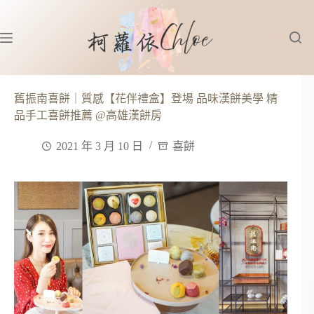
跳
至
主
要
內
容
舊振南喜餅｜質感【花伴禮盒】登場 品味漢餅美學 精
品手工喜餅推薦 @高雄漢餅房
2021 年 3 月 10 日
喜餅