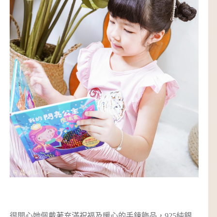
很開心她佩戴著充滿祝福及暖心的手鍊飾品，925純銀