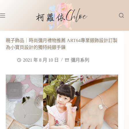
跳
至
主
要
內
容
親子飾品｜時尚彌月禮物推薦 ART64專業銀飾設計訂製
為小寶貝設計的獨特純銀手鍊
2021 年 8 月 10 日
彌月系列