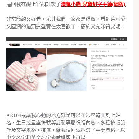
這回我在線上官網訂製了
淘氣小貓-兒童刻字手鍊(細版)
非常簡約又好看，尤其我們一家都是貓奴，看到這可愛
又圓潤的貓頭造型實在太喜歡了，簡約又充滿質感呢！
ART64最讓我心動的地方就是可以在銀墜背面刻上姓
名、生日或星座符號等訂製專屬祝福內容，多種排版設
計及文字風格可挑選，像我這回就挑選了手寫風格，以
中文名字和英文名字來做排版也可以