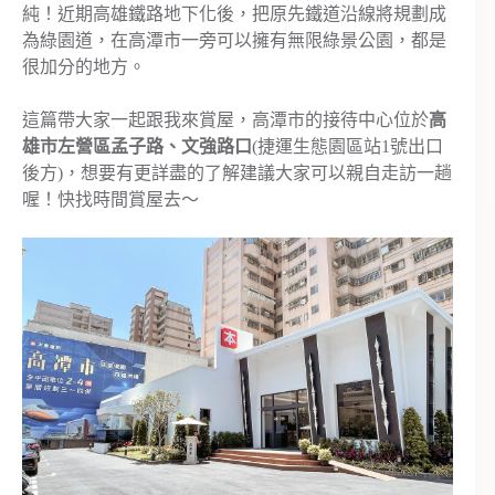
純！近期高雄鐵路地下化後，把原先鐵道沿線將規劃成
為綠園道，在高潭市一旁可以擁有無限綠景公園，都是
很加分的地方。
這篇帶大家一起跟我來賞屋，高潭市的接待中心位於
高
雄市左營區孟子路、文強路口
(捷運生態園區站1號出口
後方)，想要有更詳盡的了解建議大家可以親自走訪一趟
喔！快找時間賞屋去～