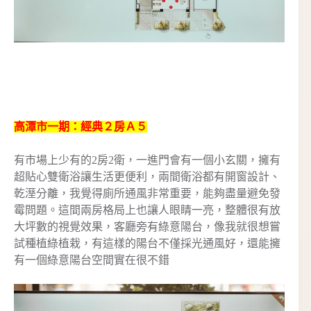
高潭市一期：經典２房Ａ５
有市場上少有的2房2衛，一進門會有一個小玄關，擁有
超貼心雙衛浴讓生活更便利，兩間衛浴都有開窗設計、
乾溼分離，我覺得廁所通風非常重要，能夠盡量避免發
霉問題。這間兩房格局上也讓人眼睛一亮，整體很有放
大坪數的視覺效果，客廳旁有綠意陽台，像我就很想嘗
試種植綠植栽，有這樣的陽台不僅採光通風好，還能擁
有一個綠意陽台空間實在很不錯