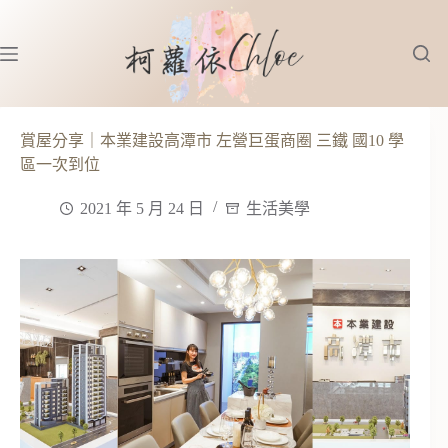
跳
至
主
要
內
容
賞屋分享｜本業建設高潭市 左營巨蛋商圈 三鐵 國10 學
區一次到位
2021 年 5 月 24 日
生活美學