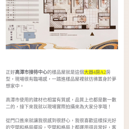
正好
高潭市接待中心
的樣品屋就是這個
大器4房A2
房
型，現場很有臨場感，一踏進樣品屋裡就彷彿置身於夢
想家中。
高潭市使用的建材也相當有質感，品質上也都是數一數
二的，接下來我就以現場實際拍攝來為大家分享哦！
從門口進來就讓我很感到很舒心，我很喜歡這樣採光好
的空間和格局擺設，空間和格局上都運用得非常好，客