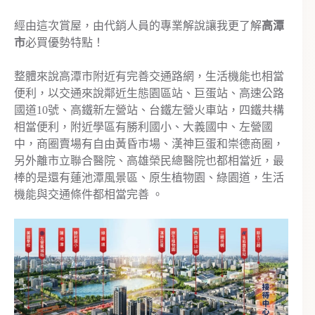
經由這次賞屋，由代銷人員的專業解說讓我更了解
高潭
市
必買優勢特點！
整體來說高潭市附近有完善交通路網，生活機能也相當
便利，以交通來說鄰近生態園區站、巨蛋站、高速公路
國道10號、高鐵新左營站、台鐵左營火車站，四鐵共構
相當便利，附近學區有勝利國小、大義國中、左營國
中，商圈賣場有自由黃昏市場、漢神巨蛋和崇德商圈，
另外離市立聯合醫院、高雄榮民總醫院也都相當近，最
棒的是還有蓮池潭風景區、原生植物園、綠園道，生活
機能與交通條件都相當完善 。