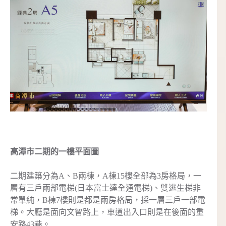
高潭市二期的一樓平面圖
二期建築分為A、B兩棟，A棟15樓全部為3房格局，一
層有三戶兩部電梯(日本富士達全通電梯)、雙逃生梯非
常單純，B棟7樓則是都是兩房格局，採一層三戶一部電
梯。大廳是面向文智路上，車道出入口則是在後面的重
安路43巷。