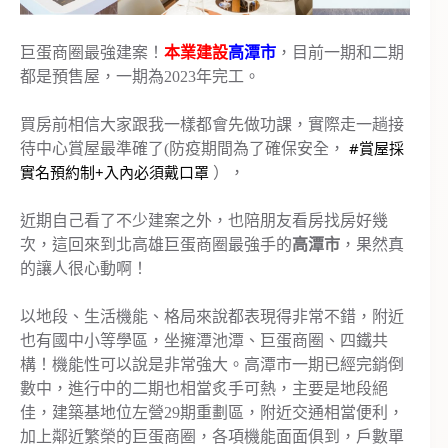
巨蛋商圈最強建案！
本業建設
高潭市
，目前一期和二期
都是預售屋，一期為2023年完工。
買房前相信大家跟我一樣都會先做功課，實際走一趟接
#賞屋採
待中心賞屋最準確了(防疫期間為了確保安全，
實名預約制
+入內必須戴口罩
），
近期自己看了不少建案之外，也陪朋友看房找房好幾
次，這回來到北高雄巨蛋商圈最強手的
高潭市
，果然真
的讓人很心動啊！
以地段、生活機能、格局來說都表現得非常不錯，附近
也有國中小等學區，坐擁潭池潭、巨蛋商圈、四鐵共
構！機能性可以說是非常強大。高潭市一期已經完銷倒
數中，進行中的二期也相當炙手可熱，主要是地段絕
佳，建築基地位左營29期重劃區，附近交通相當便利，
加上鄰近繁榮的巨蛋商圈，各項機能面面俱到，戶數單