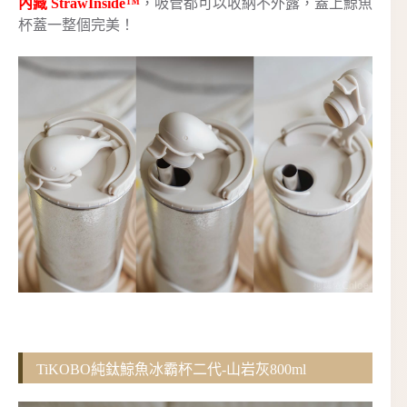
內藏 StrawInside™
，吸管都可以收納不外露，蓋上鯨魚
杯蓋一整個完美！
TiKOBO純鈦鯨魚冰霸杯二代-山岩灰800ml