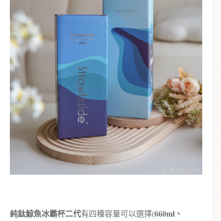
純鈦鯨魚冰霸杯二代
有四種容量可以選擇(
660ml、