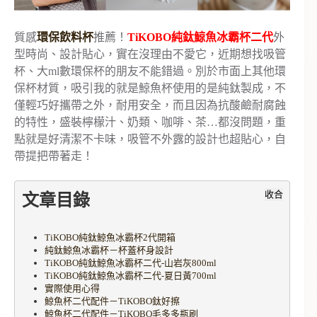
質感
環保飲料杯
推薦！
TiKOBO純鈦鯨魚冰霸杯二代
外
型時尚、設計貼心，實在沒理由不愛它，近期想找吸管
杯、大ml數環保杯的朋友不能錯過。別於市面上其他環
保杯材質，吸引我的就是鯨魚杯使用的是純鈦製成，不
僅輕巧好攜帶之外，耐用安全，而且因為抗酸鹼耐腐蝕
的特性，盛裝檸檬汁、奶類、咖啡、茶…都沒問題，重
點就是好清潔不卡味，吸管不外露的設計也超貼心，自
帶提把帶著走！
收合
文章目錄
TiKOBO純鈦鯨魚冰霸杯2代開箱
純鈦鯨魚冰霸杯－杯蓋杯身設計
TiKOBO純鈦鯨魚冰霸杯二代-山岩灰800ml
TiKOBO純鈦鯨魚冰霸杯二代-夏日黃700ml
實際使用心得
鯨魚杯二代配件－TiKOBO鈦好擦
鯨魚杯二代配件－TiKOBO毛多多瓶刷