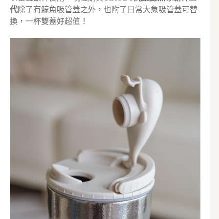
代
除了有
鯨魚吸管蓋
之外，也附了
日常大象吸管蓋
可替
換，一杯雙蓋好超值！