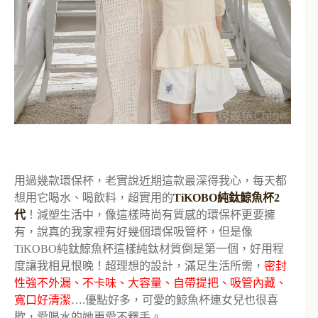
用過幾款環保杯，老實說近期這款最深得我心，每天都
想用它喝水、喝飲料，超實用的
TiKOBO純鈦鯨魚杯2
代
！減塑生活中，像這樣時尚有質感的環保杯更要擁
有，說真的我家裡有好幾個環保吸管杯，但是像
TiKOBO純鈦鯨魚杯這樣純鈦材質倒是第一個，好用程
度讓我相見恨晚！超理想的設計，滿足生活所需，
密封
性強不外漏、不卡味、大容量、自帶提把、吸管內藏、
寬口好清潔
….優點好多，可愛的鯨魚杯連女兒也很喜
歡，愛喝水的她更愛不釋手。