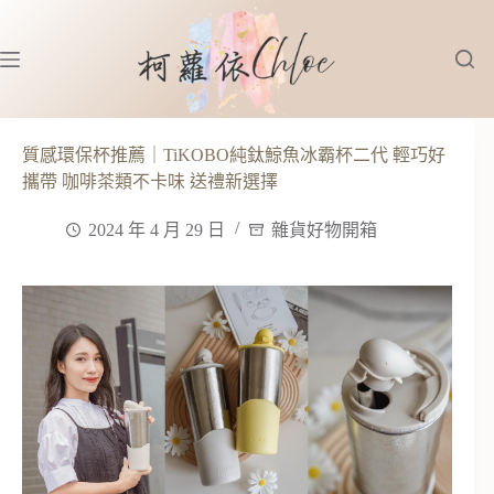
跳
至
主
要
內
容
質感環保杯推薦｜TiKOBO純鈦鯨魚冰霸杯二代 輕巧好
攜帶 咖啡茶類不卡味 送禮新選擇
2024 年 4 月 29 日
雜貨好物開箱