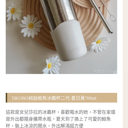
TiKOBO純鈦鯨魚冰霸杯二代-夏日黃700ml
這款是女兒莎拉的冰霸杯，喜歡喝水的她，不管在家還
是外出都隨身攜帶水瓶，夏天到了換上了可愛的鯨魚
杯，裝上冰涼的開水，外出解渴超方便