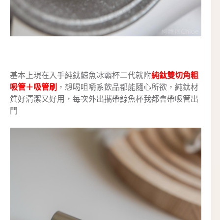
基本上現在入手純鈦鯨魚冰霸杯二代就附
純鈦雙切角粗
吸管＋吸管刷
，想喝咀嚼系飲品都能隨心所欲，純鈦材
質好清潔又好用，每次外出攜帶鯨魚杯我都會帶吸管出
門