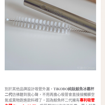
別於其他品牌設計吸管外漏，
TiKOBO純鈦鯨魚冰霸杯
二代
彷彿聽到我心聲，不用再擔心吸管會直接接觸髒空
氣或異物跑進飲料裡了，因為鯨魚杯二代擁有
專利吸管