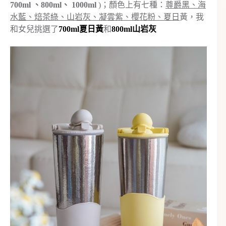
700ml 、800ml、 1000ml
)；顏色上有七種：
尊爵黑、海
水藍、焙茶綠、山岩灰、凝雲紫、櫻花粉、夏日
黃，我
和女兒挑選了
700ml夏日黃
和
800ml山岩灰