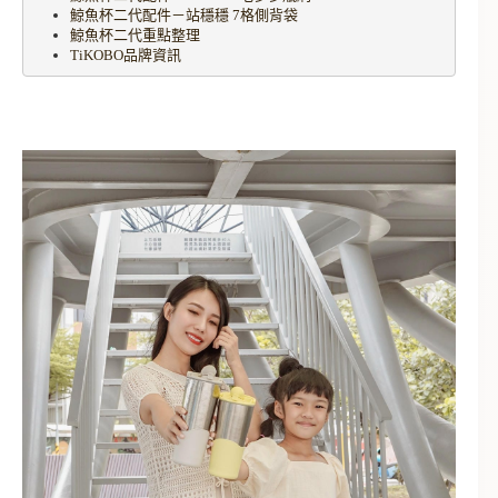
鯨魚杯二代配件－站穩穩 7格側背袋
鯨魚杯二代重點整理
TiKOBO品牌資訊