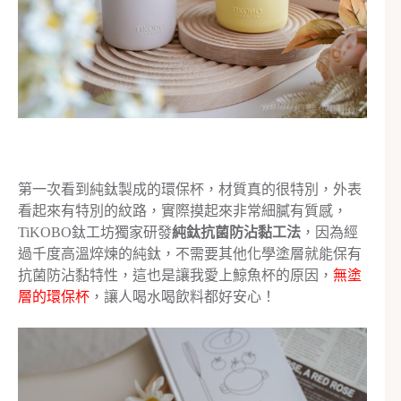
第一次看到純鈦製成的環保杯，材質真的很特別，外表
看起來有特別的紋路，實際摸起來非常細膩有質感，
TiKOBO鈦工坊獨家研發
純鈦抗菌防沾黏工法
，因為經
過千度高溫焠煉的純鈦，不需要其他化學塗層就能保有
抗菌防沾黏特性，這也是讓我愛上鯨魚杯的原因，
無塗
層的環保杯
，讓人喝水喝飲料都好安心！