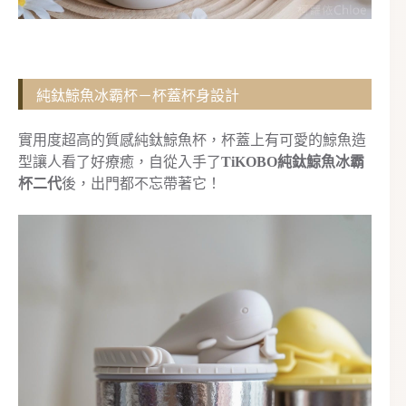
純鈦鯨魚冰霸杯－杯蓋杯身設計
實用度超高的質感純鈦鯨魚杯，杯蓋上有可愛的鯨魚造
型讓人看了好療癒，自從入手了
TiKOBO純鈦鯨魚冰霸
杯二代
後，出門都不忘帶著它！