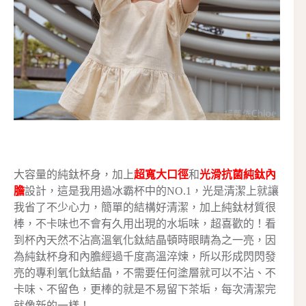
大容量的純鈦杯身，加上
超寬大口徑
和
光滑抗菌純鈦內
膽
設計，這是我用過冰霸杯中的NO.1，光是清潔上就讓
我省了不少心力，簡單的結構好清潔，加上純鈦材質很
棒，不卡味也不會有久用出現的水垢味，超喜歡的！看
到杯內天然不沾高溫氧化鈦結晶頓時眼睛為之一亮，因
為純鈦杯身和內膽經過千度高溫淬煉，所以形成閃閃發
亮的專利氧化鈦結晶，不需要任何塗層就可以不沾、不
卡味、不留色，更棒的就是不易留下茶垢，每次清潔完
就像新的一樣！