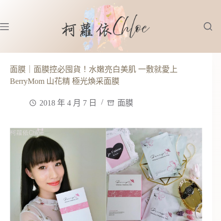
跳
至
主
要
內
容
面膜｜面膜控必囤貨！水嫩亮白美肌 一敷就愛上
BerryMom 山花精 極光煥采面膜
2018 年 4 月 7 日
面膜