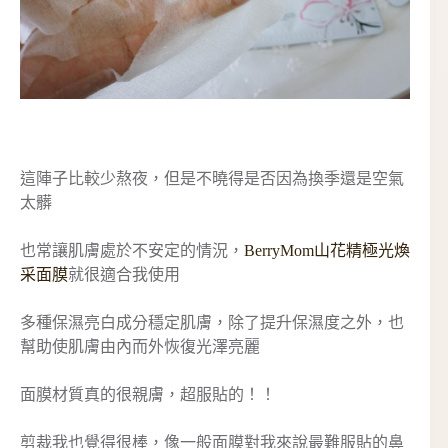
這陣子比較少熬夜，但是不曉得是否因為換季還是空氣
太髒
也常讓肌膚處於不安定的情況，
BerryMom山花精極光煥
采面膜
就很適合我使用
多種保濕亮白成分穩定肌膚，除了提升保濕度之外，也
幫助使肌膚由內而外恢復光澤亮麗
面膜材質真的很親膚，超服貼的！！
剪裁我也覺得很棒，像一般面膜對我來說最難服貼的鼻