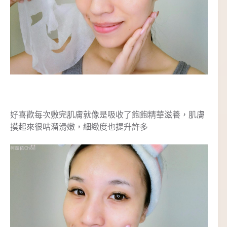
好喜歡每次敷完肌膚就像是吸收了飽飽精華滋養，肌膚
摸起來很咕溜滑嫩，細緻度也提升許多