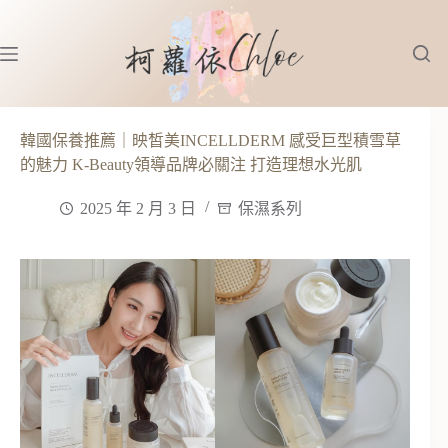
跳
至
主
要
內
容
韓國保養推薦｜映皙美INCELLDERM 感受巨型積雪草
的魅力 K-Beauty領導品牌必關注 打造理想水光肌
2025 年 2 月 3 日
保濕系列