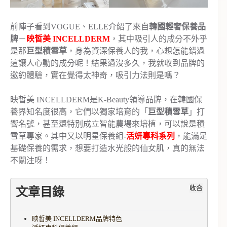
前陣子看到VOGUE、ELLE介紹了來自
韓國輕奢保養品
牌
－
映皙美 INCELLDERM
，其中吸引人的成分不外乎
是那
巨型積雪草
，身為資深保養人的我，心想怎能錯過
這讓人心動的成分呢！結果過沒多久，我就收到品牌的
邀約體驗，實在覺得太神奇，吸引力法則是嗎？
映皙美 INCELLDERM是K-Beauty領導品牌，在韓國保
養界知名度很高，它們以獨家培育的「
巨型積雪草
」打
響名號，甚至還特別成立智能農場來培植，可以說是積
雪草專家。其中又以明星保養組-
活妍專科系列
，能滿足
基礎保養的需求，想要打造水光般的仙女肌，真的無法
不關注呀！
收合
文章目錄
映皙美 INCELLDERM品牌特色