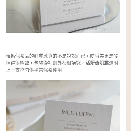
韓系保養品的好質感真的不是說說而已，映皙美更是發
揮得很極致，包裝從裡到外都很講究，
活妍奇肌霜
還附
上一支挖勺供平常保養使用