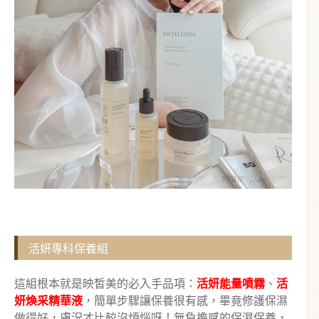
活妍專科保養組
這組根本就是映皙美的必入手品項：
活妍能量噴霧
、
活
妍煥采精華液
，簡單步驟讓保養很有感，畢竟修護保濕
做得好，膚況才比較沒煩惱呀！無負擔感的保濕保養，