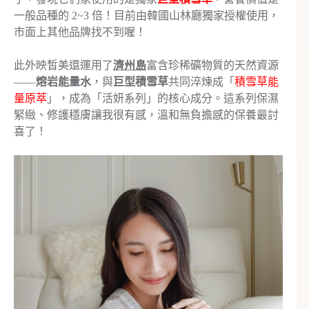
一般品種的 2~3 倍！目前由韓國山林廳獨家授權使用，
市面上其他品牌找不到喔！
此外映皙美還運用了
濟州島
富含珍稀礦物質的天然資源
——
熔岩能量水
，與
巨型積雪草
共同淬煉成「
積雪草能
量原萃
」，成為「活妍系列」的核心成分。這系列保濕
緊緻、修護穩膚讓我很有感，溫和無負擔感的保養最討
喜了！