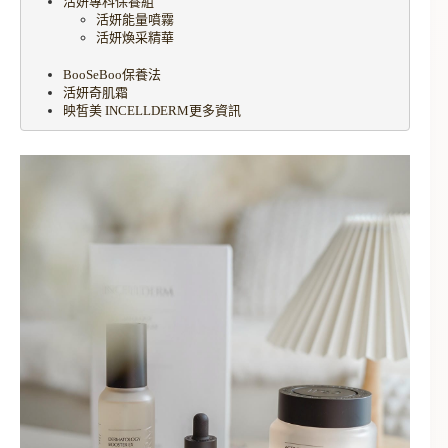
活妍專科保養組
活妍能量噴霧
活妍煥采精華
BooSeBoo保養法
活妍奇肌霜
映皙美 INCELLDERM更多資訊