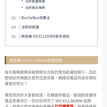
活妍能量噴霧
活妍煥采精華
BooSeBoo保養法
活妍奇肌霜
映皙美 INCELLDERM更多資訊
映皙美 INCELLDERM品牌特色
每次看韓劇總是被韓妞水光般的燈泡肌膚給吸引，因此
都很好奇韓國女星們怎麼保養、韓國保養品到底有哪些
厲害的地方？
積雪草的好大家都知道，在韓國保養品、敏弱肌修護保
養品常看到它，但好好研究了
INCELLDERM
這牌
子，發現它們家使用的是獨家
巨型積雪草
，營養價值是