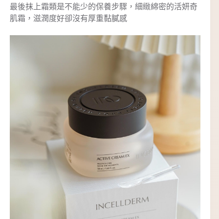
最後抹上霜類是不能少的保養步驟，細緻綿密的活妍奇
肌霜，滋潤度好卻沒有厚重黏膩感