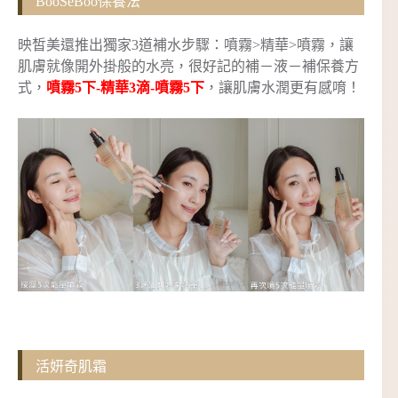
BooSeBoo保養法
映皙美還推出獨家3道補水步驟：噴霧>精華>噴霧，讓
肌膚就像開外掛般的水亮，很好記的補－液－補保養方
式，
噴霧5下-精華3滴-噴霧5下
，讓肌膚水潤更有感唷！
活妍奇肌霜