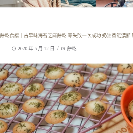
餅乾食譜｜古早味海苔芝麻餅乾 零失敗一次成功 奶油香氣濃郁
2020 年 5 月 12 日
餅乾