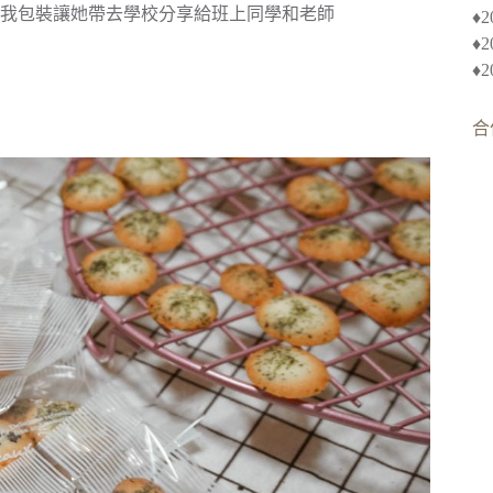
我包裝讓她帶去學校分享給班上同學和老師
♦︎
♦
♦
合