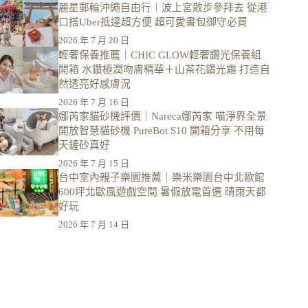
麗星郵輪沖繩自由行｜波上宮散步參拜去 從港
口搭Uber抵達超方便 超可愛書包御守必買
2026 年 7 月 20 日
輕奢保養推薦｜CHIC GLOW輕奢鑽光保養組
開箱 水鑽極潤吻膚精華＋山茶花鑽光霜 打造自
然透亮好感膚況
2026 年 7 月 16 日
娜芮家貓砂機評價｜Nareca娜芮家 喵淨界全景
開放智慧貓砂機 PureBot S10 開箱分享 不用每
天鏟砂真好
2026 年 7 月 15 日
台中室內親子樂園推薦｜樂米樂園台中北歐館
600坪北歐風遊戲空間 暑假放電首選 晴雨天都
好玩
2026 年 7 月 14 日