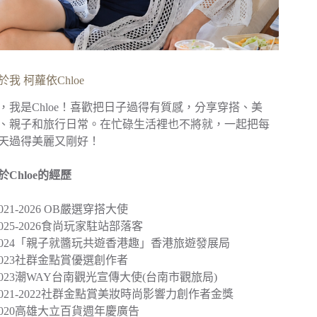
於我 柯蘿依Chloe
，我是Chloe！喜歡把日子過得有質感，分享穿搭、美
、親子和旅行日常。在忙碌生活裡也不將就，一起把每
天過得美麗又剛好！
於Chloe的經歷
︎2021-2026 OB嚴選穿搭大使
︎2025-2026食尚玩家駐站部落客
2024
「親子就醬玩共遊香港趣」
香港旅遊發展局
︎2023社群金點賞優選創作者
2023
潮WAY台南觀光宣傳大使
(台南市觀旅局)
︎2021-2022社群金點賞美妝時尚影響力創作者金獎
2020
高雄大立百貨週年慶廣告