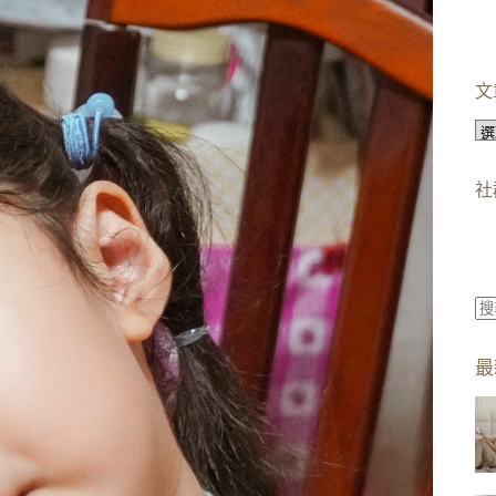
文
文
章
分
社
類
找
不
最
到
符
合
條
件