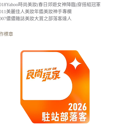
2018
Yahoo時尚美妝(春日郊遊女神降臨)穿搭組冠軍
︎2011美麗佳人美妝年鑑美妝神手專欄
︎2007儂儂雜誌美妝大賞之部落客達人
作標章