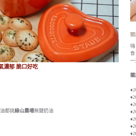
關
嗨
食
一
氣濃郁 脆口好吃
關
♦
♦
♦︎
油都挑
綠山農場
無鹽奶油
♦
♦︎
♦
♦︎