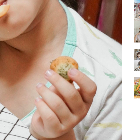
的
結
果