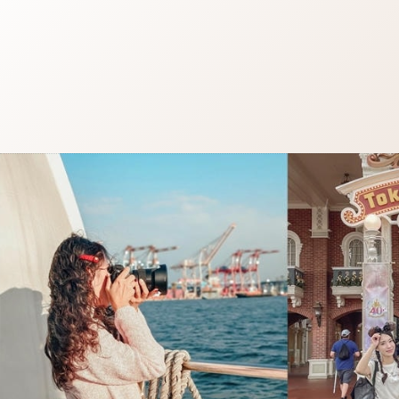
跳
至
主
要
內
容