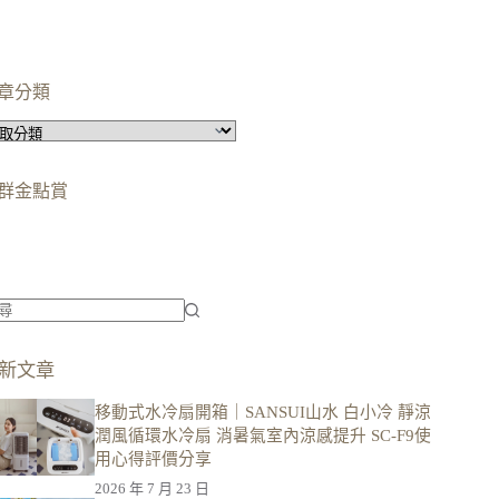
章分類
群金點賞
柯蘿依chloe
美妝時尚影響力創作者金獎
柯蘿依chloe
優選創作者
新文章
移動式水冷扇開箱｜SANSUI山水 白小冷 靜涼
潤風循環水冷扇 消暑氣室內涼感提升 SC-F9使
用心得評價分享
2026 年 7 月 23 日