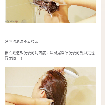
好沖洗泡沫不易殘留
很喜歡這款洗後的清爽感，深層潔淨讓洗後的髮絲更蓬
鬆柔順！！