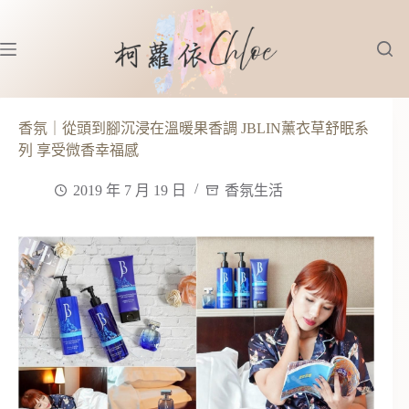
跳
至
主
要
內
容
香氛｜從頭到腳沉浸在溫暖果香調 JBLIN薰衣草舒眠系
列 享受微香幸福感
2019 年 7 月 19 日
香氛生活