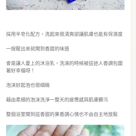
採用半皂化配方，洗起來很清爽卻讓肌膚也能有保濕度
一按壓出來就聞到香甜的味道
會是讓人愛上的沐浴乳，洗澡的時候被這迷人香調包圍
著好幸福呀！
泡沫好起泡也很細緻
藉由柔細的泡沫洗淨一整天的疲憊感與肌膚髒污
整個浴室聞到這香甜的果香調心情也不由自主地放鬆