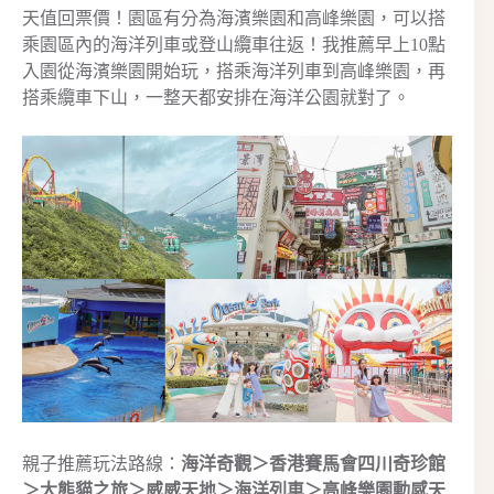
天值回票價！園區有分為海濱樂園和高峰樂園，可以搭
乘園區內的海洋列車或登山纜車往返！我推薦早上10點
入園從海濱樂園開始玩，搭乘海洋列車到高峰樂園，再
搭乘纜車下山，一整天都安排在海洋公園就對了。
親子推薦玩法路線：
海洋奇觀＞香港賽馬會四川奇珍館
＞大熊貓之旅＞威威天地＞海洋列車＞高峰樂園動感天