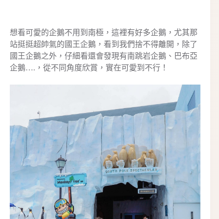
想看可愛的企鵝不用到南極，這裡有好多企鵝，尤其那
站挺挺超帥氣的國王企鵝，看到我們捨不得離開，除了
國王企鵝之外，仔細看還會發現有南跳岩企鵝、巴布亞
企鵝….，從不同角度欣賞，實在可愛到不行！