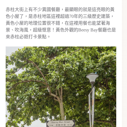
赤柱大街上有不少異國餐廳，最顯眼的就是這亮眼的黃
色小屋了，是赤柱地區這裡超過70年的三級歷史建築，
黃色小屋的地理位置很不錯，在這裡用餐也能望著海
景、吹海風，超級愜意！黃色外觀的Beesy Bay餐廳也是
來赤柱必遊打卡景點。