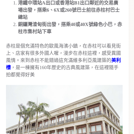
港鐵中環站A出口或香港站B1出口鄰近的交易廣
場出發，搭乘6、6X或260號巴士前往赤柱村巴士
總站
銅鑼灣渣甸街出發，搭乘40或40X號綠色小巴，赤
柱市集村站下車
赤柱是個充滿特色的歐風海濱小鎮，在赤柱可以看見街
上、店家有很多外國人喔，漫步在赤柱這裡，感受異國
風情。來到赤柱不能錯過這充滿維多利亞風建築的
美利
樓
，是一棟擁有160年歷史的古典風建築，在這裡隨手
拍都覺得好美