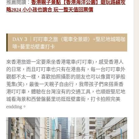
推薦閱讀
：
香港親子景點【香港海洋公園】遊玩路線攻
略2024 小小孩也適合 玩一整天值回票價
DAY３｜叮叮車之旅（電車全景遊）+堅尼地城喝咖
啡+藝里坊壁畫打卡
來香港旅遊一定要乘坐香港電車(叮叮車)，感受香港人
的日常，而且叮叮車也只有在港島有，每一台叮叮車外
觀都不太一樣，喜歡拍照攝影的朋友也可以像寶可夢般
蒐集(笑)，最後一天親子自由行，我帶孩子們來搭乘香
港叮叮車，體驗在台灣沒有的交通工具，也順遊堅尼地
城看海景和西營盤藝里坊逛逛壁畫街，打卡拍照完美
endding。