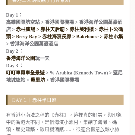
香港三天兩夜親子行程景點
Day 1：
高雄國際航空站 > 香港國際機場 > 香港海洋公園萬豪酒
店 >
赤柱廣場 > 赤柱天后廟 > 赤柱美利樓 > 赤柱卜公碼
頭 > Beesy Bay > 赤柱海濱長廊 > Bakehouse > 赤柱市集
> 香港海洋公園萬豪酒店
Day 2 ：
香港海洋公園
玩一天
Day 3 ：
叮叮車電車全景遊
> % Arabica (Kennedy Town) > 堅尼
地城總站 >
藝里坊
> 香港國際機場
DAY１｜赤柱半日遊
有香港小南法之稱的【赤柱】，這裡真的好美，與印象
中的香港大不同，是個海濱小漁村，集結了海灘、碼
頭、歷史建築、歐風餐酒館…..，很適合愜意放鬆小旅