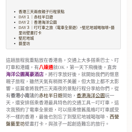
香港三天兩夜親子行程景點
DAY１｜赤柱半日遊
DAY２｜香港海洋公園
DAY３｜叮叮車之旅（電車全景遊）+堅尼地城喝咖啡+藝
里坊壁畫打卡
堅尼地城
藝里坊
這趟旅程我重點放在香港島，交通上大多搭乘巴士、叮
叮車和港鐵，有
八達通
就OK，第一天下飛機後，直奔
海洋公園萬豪酒店
，將行李放好後，就開始我們的愜意
親子旅程，雖然天氣有稍微不美麗，但大致上都不太影
響，這篇會將我們三天兩夜的景點行程分享給你們，從
有
香港小南法
的
赤柱半日遊
開始，
香港海洋公園
玩一
天，還安排搭乘香港最具特色的交通工具－叮叮車，這
次我預約了電車全景遊，可以搭乘懷舊風格叮叮車感受
不一樣的香港，最後也別忘了到堅尼地城喝咖啡、
西營
盤藝里坊
壁畫打卡，與孩子一起創造難忘的旅行。