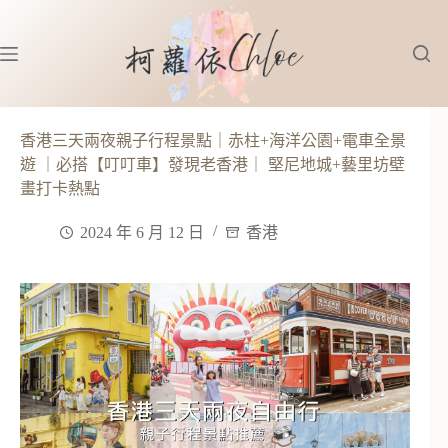
跳
至
主
要
內
容
香港三天兩夜親子行程景點｜赤柱+海洋公園+電車全景
遊 ｜必搭【叮叮車】發現老香港｜ 堅尼地城+藝里坊壁
畫打卡熱點
2024 年 6 月 12 日
香港