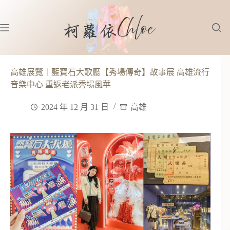
跳
至
主
要
內
容
高雄展覽｜藍寶石大歌廳【秀場傳奇】故事展 高雄流行
音樂中心 重返老派秀場風華
2024 年 12 月 31 日
高雄