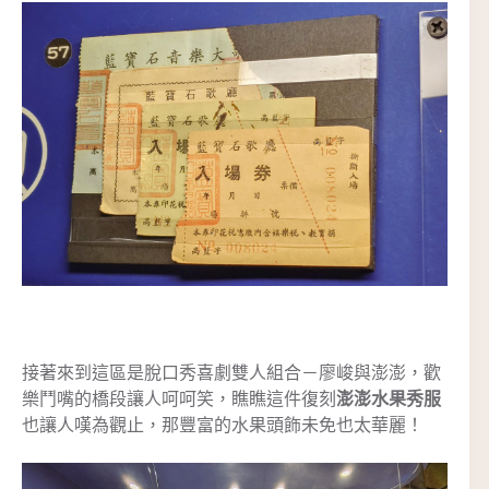
接著來到這區是脫口秀喜劇雙人組合－廖峻與澎澎，歡
樂鬥嘴的橋段讓人呵呵笑，瞧瞧這件復刻
澎澎水果秀服
也讓人嘆為觀止，那豐富的水果頭飾未免也太華麗！