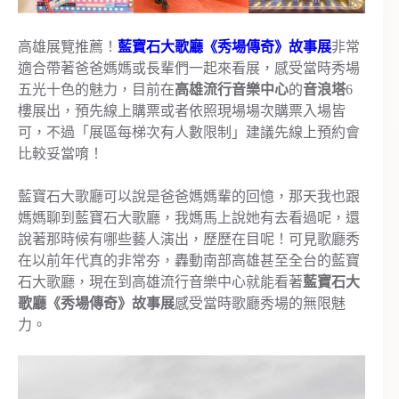
高雄展覽推薦！
藍寶石大歌廳《秀場傳奇》故事展
非常
適合帶著爸爸媽媽或長輩們一起來看展，感受當時秀場
五光十色的魅力，目前在
高雄流行音樂中心
的
音浪塔
6
樓展出，預先線上購票或者依照現場場次購票入場皆
可，不過「展區每梯次有人數限制」建議先線上預約會
比較妥當唷！
藍寶石大歌廳可以說是爸爸媽媽輩的回憶，那天我也跟
媽媽聊到藍寶石大歌廳，我媽馬上說她有去看過呢，還
說著那時候有哪些藝人演出，歷歷在目呢！可見歌廳秀
在以前年代真的非常夯，轟動南部高雄甚至全台的藍寶
石大歌廳，現在到高雄流行音樂中心就能看著
藍寶石大
歌廳《秀場傳奇》故事展
感受當時歌廳秀場的無限魅
力。