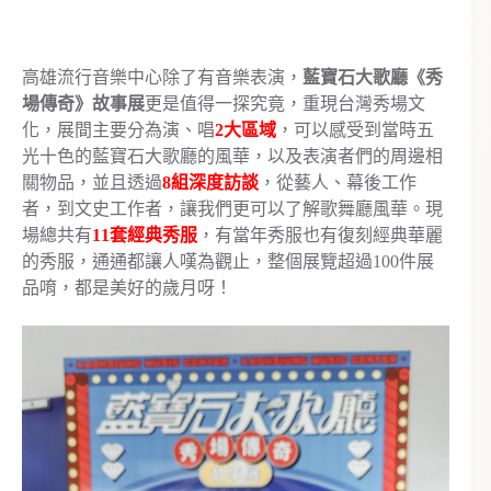
高雄流行音樂中心除了有音樂表演，
藍寶石大歌廳《秀
場傳奇》故事展
更是值得一探究竟，重現台灣秀場文
化，展間主要分為演、唱
2大區域
，可以感受到當時五
光十色的藍寶石大歌廳的風華，以及表演者們的周邊相
關物品，並且透過
8組深度訪談
，從藝人、幕後工作
者，到文史工作者，讓我們更可以了解歌舞廳風華。現
場總共有
11套經典秀服
，有當年秀服也有復刻經典華麗
的秀服，通通都讓人嘆為觀止，整個展覽超過100件展
品唷，都是美好的歲月呀！