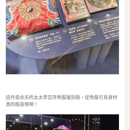
這件是余天的太太李亞萍秀服復刻版，從秀服可見身材
真的極苗條啊！