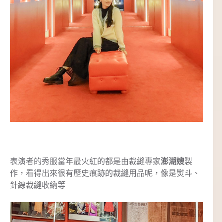
表演者的秀服當年最火紅的都是由裁縫專家
澎湖嫂
製
作，看得出來很有歷史痕跡的裁縫用品呢，像是熨斗、
針線裁縫收納等