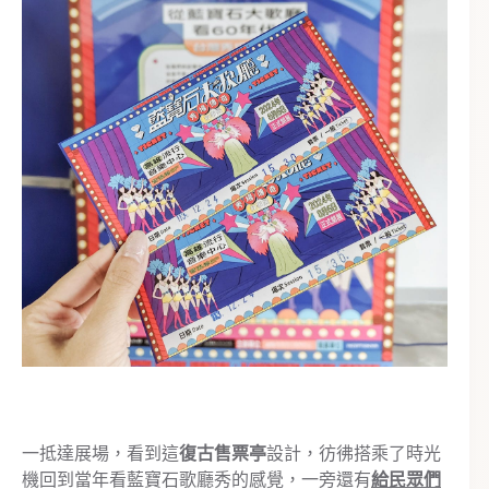
一抵達展場，看到這
復古售票亭
設計，彷彿搭乘了時光
機回到當年看藍寶石歌廳秀的感覺，一旁還有
給民眾們