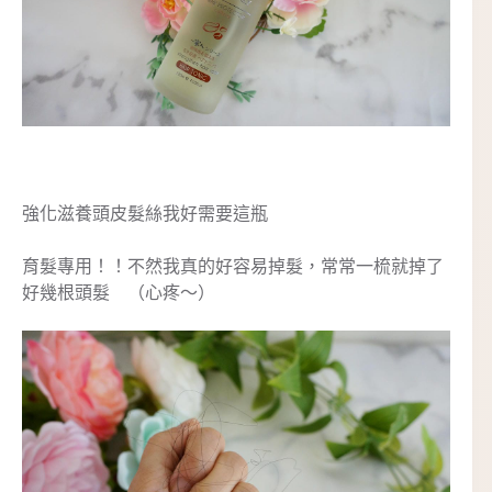
強化滋養頭皮髮絲我好需要這瓶
育髮專用！！不然我真的好容易掉髮，常常一梳就掉了
好幾根頭髮 （心疼～）