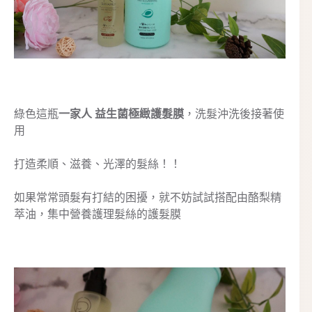
綠色這瓶
一家人 益生菌極緻護髮膜
，洗髮沖洗後接著使
用
打造柔順、滋養、光澤的髮絲！！
如果常常頭髮有打結的困擾，就不妨試試搭配由酪梨精
萃油，集中營養護理髮絲的護髮膜