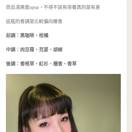
而且清爽度upup，不得不說有保養真的是有差
這瓶的香調是比較偏向暖香
前調：黑咖啡、柑橘
中調：肉豆蔻、芫荽、胡椒
後調：香根草、紅衫、檀香、香草