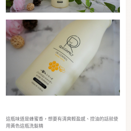
這瓶味道是蜂蜜香，想要有清爽輕盈感、控油的話就使
用黃色這瓶洗髮精