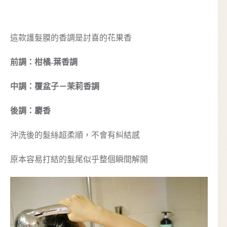
這款護髮膜的香調是討喜的花果香
前調：柑橘-葉香調
中調：覆盆子－茉莉香調
後調：麝香
沖洗後的髮絲超柔順，不會有糾結感
原本容易打結的髮尾似乎整個瞬間解開