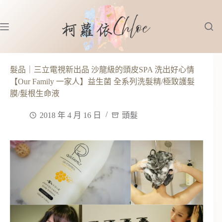
跳
至
主
要
內
容
髮品｜三立電視新出品 沙龍級的頭皮SPA 洗出好心情
【Our Family 一家人】益生菌 全系列洗髮精/極致護髮
膜/髮根生命液
2018 年 4 月 16 日
頭髮