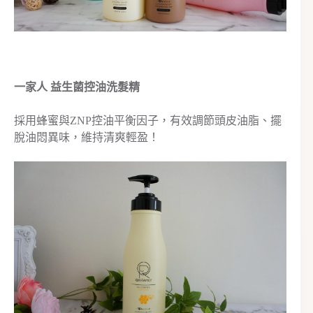
一家人 益生菌控油洗髮精
採用蜂蜜與ZNP控油平衡因子，有效調節頭皮油脂、擺
脫油悶異味，維持清爽輕盈！