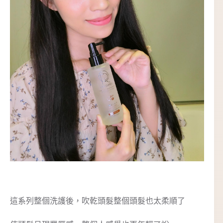
這系列整個洗護後，吹乾頭髮整個頭髮也太柔順了