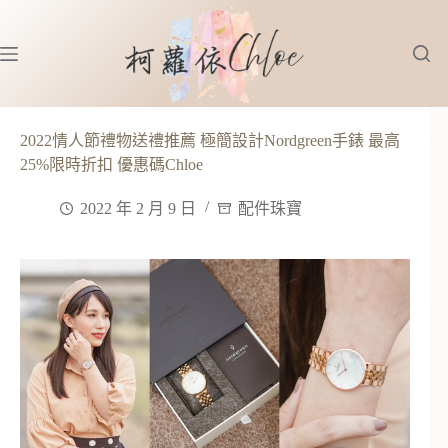
跳
至
主
要
內
容
2022情人節禮物送禮推薦 極簡設計Nordgreen手錶 最高
25%限時折扣 優惠碼Chloe
2022 年 2 月 9 日
配件珠寶