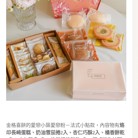
金格喜餅的愛戀小築愛戀粉－法式小點款，內容物有
烙
印長崎蛋糕、奶油雪茄捲2入、杏仁巧酥2入、橘香餅乾