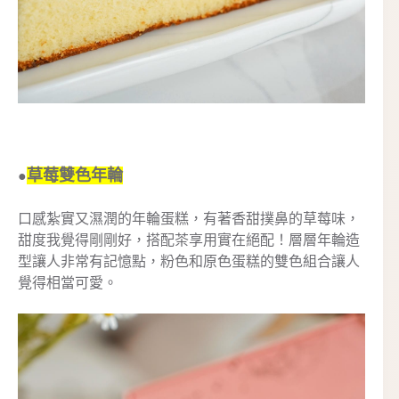
草莓雙色年輪
●
口感紮實又濕潤的年輪蛋糕，有著香甜撲鼻的草莓味，
甜度我覺得剛剛好，搭配茶享用實在絕配！層層年輪造
型讓人非常有記憶點，粉色和原色蛋糕的雙色組合讓人
覺得相當可愛。