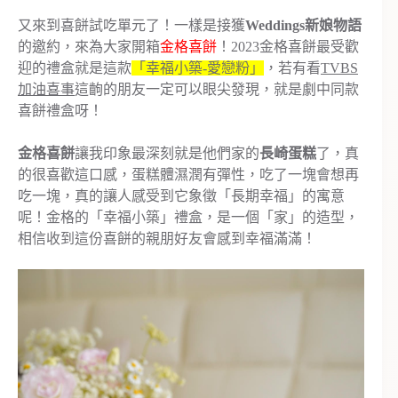
又來到喜餅試吃單元了！一樣是接獲
Weddings新娘物語
的邀約，來為大家開箱
金格喜餅
！2023金格喜餅最受歡
迎的禮盒就是這款
「幸福小築-愛戀粉」
，若有看
TVBS
加油喜事
這齣的朋友一定可以眼尖發現，就是劇中同款
喜餅禮盒呀！
金格喜餅
讓我印象最深刻就是他們家的
長崎蛋糕
了，真
的很喜歡這口感，蛋糕體濕潤有彈性，吃了一塊會想再
吃一塊，真的讓人感受到它象徵「長期幸福」的寓意
呢！金格的「幸福小築」禮盒，是一個「家」的造型，
相信收到這份喜餅的親朋好友會感到幸福滿滿！