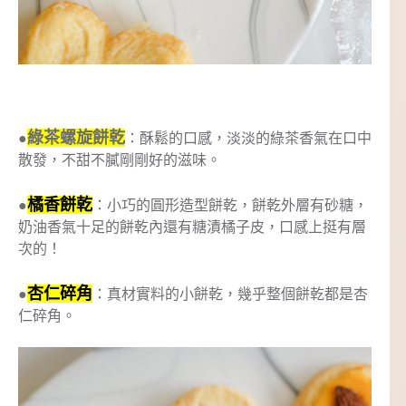
綠茶螺旋餅乾
●
：酥鬆的口感，淡淡的綠茶香氣在口中
散發，不甜不膩剛剛好的滋味。
橘香餅乾
●
：小巧的圓形造型餅乾，餅乾外層有砂糖，
奶油香氣十足的餅乾內還有糖漬橘子皮，口感上挺有層
次的！
杏仁碎角
●
：真材實料的小餅乾，幾乎整個餅乾都是杏
仁碎角。