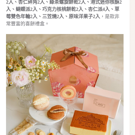
2入、杏仁碎角2入、綠茶螺旋餅乾2入、港式迷你核酥2
入、蝴蝶派2入、巧克力核桃餅乾2入、杏仁派4入、草
莓雙色年輪2入、三笠燒2入、原味洋果子2入
，是款非
常豐富的喜餅禮盒。