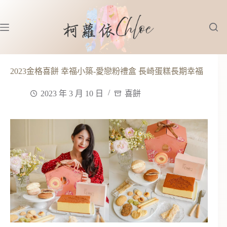
跳
至
主
要
內
容
2023金格喜餅 幸福小築-愛戀粉禮盒 長崎蛋糕長期幸福
2023 年 3 月 10 日
喜餅