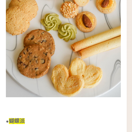
蝴蝶派
●