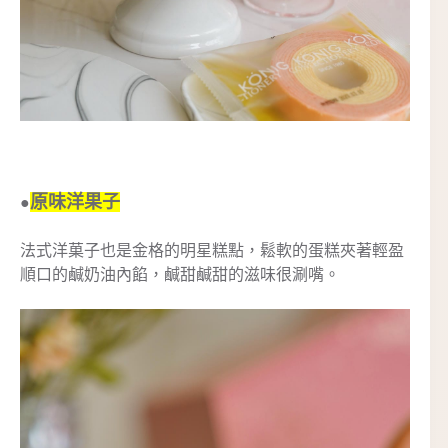
原味洋果子
●
法式洋菓子也是金格的明星糕點，鬆軟的蛋糕夾著輕盈
順口的鹹奶油內餡，鹹甜鹹甜的滋味很涮嘴。