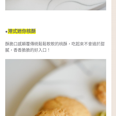
港式迷你核酥
●
酥脆口感顛覆傳統鬆鬆軟軟的桃酥，吃起來不會過於甜
膩，香香脆脆的好入口！