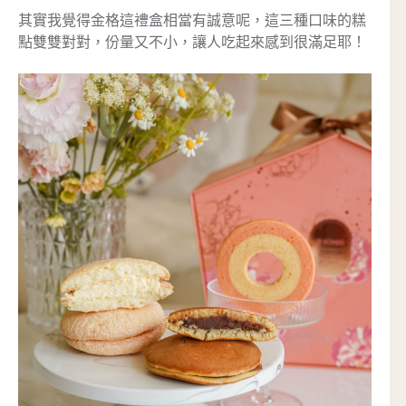
其實我覺得金格這禮盒相當有誠意呢，這三種口味的糕
點雙雙對對，份量又不小，讓人吃起來感到很滿足耶！