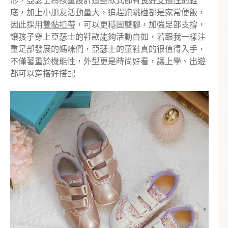
形，亞瑟士為孩童設計這些款式都有
良好支撐性的鞋
底
，加上小朋友活動量大，追趕跑跳碰都是家常便飯，
因此採用
雙黏扣帶
，可以更穩固雙腳，加強足部支撐，
讓孩子穿上亞瑟士的鞋款能夠活動自如，若跟我一樣注
重足部發展的媽咪們，亞瑟士的童鞋真的很值得入手，
不僅著重於機能性，外型更是時尚好看，讓上學、出遊
都可以穿搭好搭配