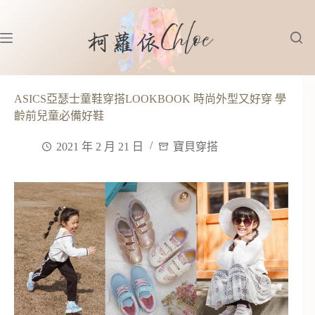
跳
至
主
要
內
容
ASICS亞瑟士童鞋穿搭LOOKBOOK 時尚外型又好穿 學
齡前兒童必備好鞋
2021 年 2 月 21 日
寶貝穿搭