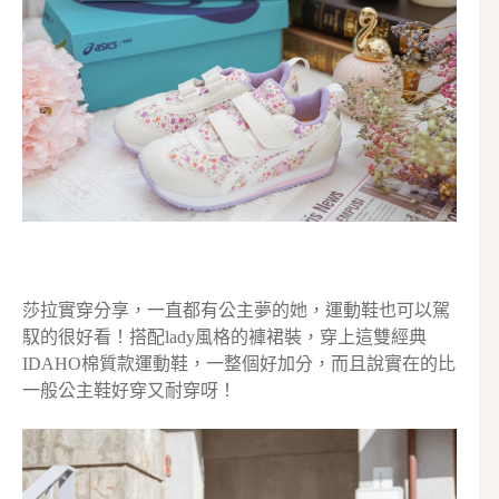
莎拉實穿分享，一直都有公主夢的她，運動鞋也可以駕
馭的很好看！搭配lady風格的褲裙裝，穿上這雙經典
IDAHO棉質款運動鞋，一整個好加分，而且說實在的比
一般公主鞋好穿又耐穿呀！