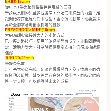
BABY(13cm~)
從FIRST畢業後到搖搖晃晃走路的三歲
學步成長期的兒童步距變窄，開始使用膝蓋的力量，足
跟開始發育但足弓尚未成型，重心偏向腳掌，需要選擇
易於全腳掌著地後跟穩定的鞋款
PRESCHOOL/ MINI(16cm~)
大約3歲到7歲接近大人的走路方式
已掌握走路技巧，足弓開始逐漸發育成型，走路間距穩
定，活動力變大，鞋款除提供穩定支撐外仍須加搶緩震
保護
JUNIOR(20cm~)
學齡後兒童
足弓基本發育完成，足跟也慢慢變直，為了適應不同強
度運動及環境，鞋款需要有良好的緩衝性，同時足跟的
進一步支撐，可以保護其未來的成長