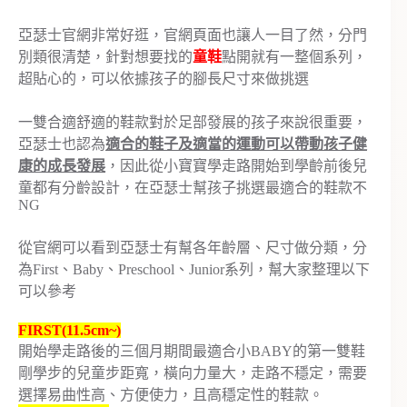
亞瑟士官網非常好逛，官網頁面也讓人一目了然，分門
別類很清楚，針對想要找的
童鞋
點開就有一整個系列，
超貼心的，可以依據孩子的腳長尺寸來做挑選
一雙合適舒適的鞋款對於足部發展的孩子來說很重要，
亞瑟士也認為
適合的鞋子及適當的運動可以帶動孩子健
康的成長發展
，因此從小寶寶學走路開始到學齡前後兒
童都有分齡設計，在亞瑟士幫孩子挑選最適合的鞋款不
NG
從官網可以看到亞瑟士有幫各年齡層、尺寸做分類，分
為First、Baby、Preschool、Junior系列，幫大家整理以下
可以參考
FIRST(11.5cm~)
開始學走路後的三個月期間最適合小BABY的第一雙鞋
剛學步的兒童步距寬，橫向力量大，走路不穩定，需要
選擇易曲性高、方便使力，且高穩定性的鞋款。