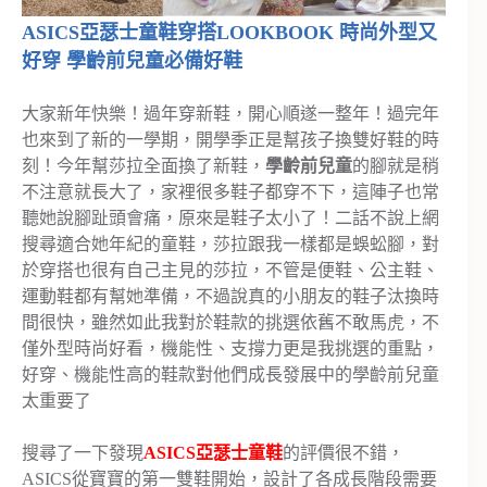
ASICS亞瑟士童鞋穿搭LOOKBOOK 時尚外型又
好穿 學齡前兒童必備好鞋
大家新年快樂！過年穿新鞋，開心順遂一整年！過完年
也來到了新的一學期，開學季正是幫孩子換雙好鞋的時
刻！今年幫莎拉全面換了新鞋，
學齡前兒童
的腳就是稍
不注意就長大了，家裡很多鞋子都穿不下，這陣子也常
聽她說腳趾頭會痛，原來是鞋子太小了！二話不說上網
搜尋適合她年紀的童鞋，莎拉跟我一樣都是蜈蚣腳，對
於穿搭也很有自己主見的莎拉，不管是便鞋、公主鞋、
運動鞋都有幫她準備，不過說真的小朋友的鞋子汰換時
間很快，雖然如此我對於鞋款的挑選依舊不敢馬虎，不
僅外型時尚好看，機能性、支撐力更是我挑選的重點，
好穿、機能性高的鞋款對他們成長發展中的學齡前兒童
太重要了
搜尋了一下發現
ASICS亞瑟士童鞋
的評價很不錯，
ASICS從寶寶的第一雙鞋開始，設計了各成長階段需要