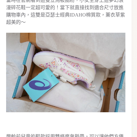
當時在官網看到這雙立馬被圈粉，小女生穿上這夢幻浪
漫碎花鞋一定超可愛的！當下就直接找到適合尺寸放進
購物車內，這雙是亞瑟士經典IDAHO棉質款，薰衣草紫
超美的～
學齡前兒童的鞋款採用雙條魔鬼氈帶，可以讓他們方便