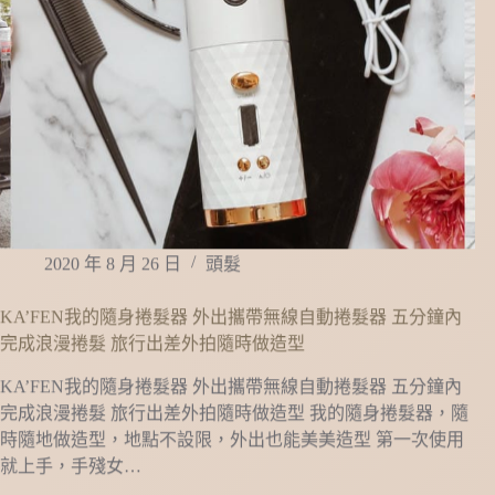
2020 年 8 月 26 日
頭髮
KA’FEN我的隨身捲髮器 外出攜帶無線自動捲髮器 五分鐘內
完成浪漫捲髮 旅行出差外拍隨時做造型
KA’FEN我的隨身捲髮器 外出攜帶無線自動捲髮器 五分鐘內
完成浪漫捲髮 旅行出差外拍隨時做造型 我的隨身捲髮器，隨
時隨地做造型，地點不設限，外出也能美美造型 第一次使用
就上手，手殘女…