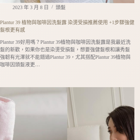
2023 年 3 月 8 日
頭髮
Plantur 39 植物與咖啡因洗髮露 染燙受損推薦使用 +1步驟強健
髮根更有感
Plantur 39好用嗎？Plantur 39植物與咖啡因洗髮露是我最近洗
髮的新歡，如果你也是染燙受損髮，想要強健髮根和讓秀髮
強韌有光澤就不能錯過Plantur 39，尤其搭配Plantur 39植物與
咖啡因頭髮液更…