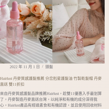
2022 年 11 月 1 日
頭髮
Hairlust 丹麥質感護髮推薦 分岔剋星護髮油 竹製乾髮帽 丹麥
直送 雙11折扣
來自丹麥質感護髮品牌推薦Hairlust，趁雙11優惠入手最划算
了，丹麥製造丹麥直送台灣，以純淨和有機的成分深得我
心，Hairlust產品有經過素食和有機認證，並且使用回收材料