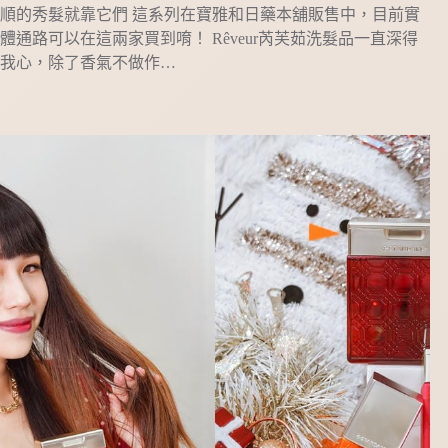
順的秀髮就靠它們 這系列在寶雅和日藥本舖販售中，目前實
體通路可以在這兩家買到唷！ Rêveur芮芙茹洗髮品一直深得
我心，除了香氣不做作…