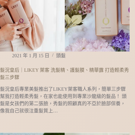
2021 年 1 月 15 日
頭髮
髮況皇后｜LIKEY 萊客 洗髮精、護髮膜、精華露 打造輕柔秀
髮三步驟
髮況皇后專業美髮推出了LIKEY萊客職人系列，簡單三步驟
幫我打造輕柔秀髮，在家也能使用到專業沙龍級的髮品！ 頭
髮是女孩們的第二張臉，秀髮的照顧真的不亞於臉部保養，
像我自己就很注重髮質上…