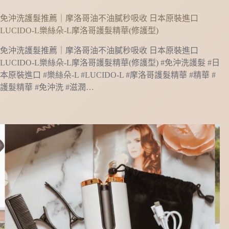
免沖洗護髮推薦｜摩洛哥油不油膩秒吸收 日本原裝進口
LUCIDO-L樂絲朵-L摩洛哥護髮精華(修護型)
免沖洗護髮推薦｜摩洛哥油不油膩秒吸收 日本原裝進口
LUCIDO-L樂絲朵-L摩洛哥護髮精華(修護型) #免沖洗護髮 #日
本原裝進口 #樂絲朵-L #LUCIDO-L #摩洛哥護髮精華 #精華 #
護髮精華 #免沖洗 #滋潤…