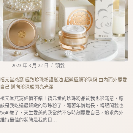
2023 年 3 月 22 日
頭髮
禧元堂燕窩 極致珍珠粉護髮油 超微極細珍珠粉 由內而外寵愛
自己 邁向珍珠般閃亮光澤
禧元堂燕窩評價不錯！禧元堂的珍珠粉品質我也很滿意，應
該是我吃過最細緻的珍珠粉了，隨著年齡增長，轉眼間我也
快40歲了，天生愛美的我當然不忘時刻寵愛自己，追求內外
維持最佳的狀態是我的目…