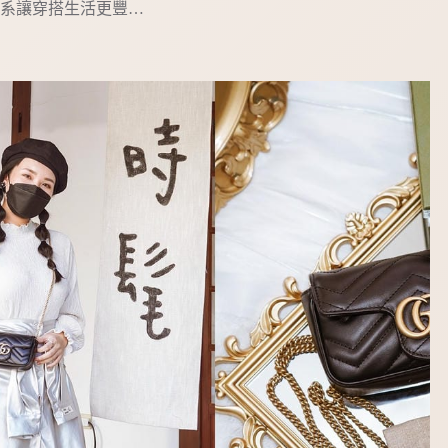
系讓穿搭生活更豐…