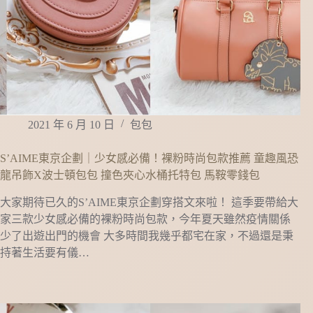
2021 年 6 月 10 日
包包
S’AIME東京企劃｜少女感必備！裸粉時尚包款推薦 童趣風恐
龍吊飾X波士頓包包 撞色夾心水桶托特包 馬鞍零錢包
大家期待已久的S’AIME東京企劃穿搭文來啦！ 這季要帶給大
家三款少女感必備的裸粉時尚包款，今年夏天雖然疫情關係
少了出遊出門的機會 大多時間我幾乎都宅在家，不過還是秉
持著生活要有儀…