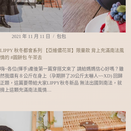
2021 年 11 月 11 日
包包
LIPPY 秋冬都會系列 【亞維儂花茶】限量款 背上充滿南法風
情的 #圓餅包 午茶去
嗨~各位(揮手)產後第一篇穿搭文來了 請給媽媽信心好嗎？雖
然我還有８公斤在身上（孕期胖了20公斤太嚇人~~XD) 回歸
正題，這篇要帶給大家LIPPY秋冬新品 無法出國到南法，就
揹上這顆充滿南法風情…