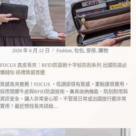
2026 年 6 月 12 日
Fashion
,
包包
,
穿搭
,
購物
FOCUS 真皮長夾｜RFID防盜刷十字紋防刮系列 出國防盜必
備錢包 送禮質感首選
質感長夾推薦！FOCUS ，低調卻很有質感，重點還很實用，
採用頭層牛皮與RFID防盜技術，兼具收納機能、防刮耐用與
資訊安全，讓人非常安心耶，不管是日常或出國旅行都非常
實用！最近想找長夾送給…