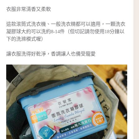
衣服非常清香又柔軟
這款滾筒式洗衣機、一般洗衣精都可以適用，一顆洗衣
凝膠球大約可以洗約8-14件（但切記請勿使用18分鐘以
下的洗滌模式喔）
讓衣服洗得好乾淨，香調讓人也備受寵愛