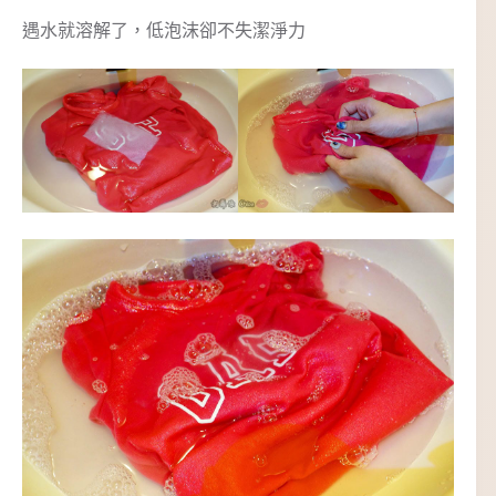
遇水就溶解了，低泡沫卻不失潔淨力