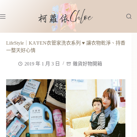
跳
至
主
要
內
容
LifeStyle｜KA’FEN衣管家洗衣系列 ♥ 讓衣物乾淨、持香
一整天好心情
2019 年 1 月 3 日
雜貨好物開箱