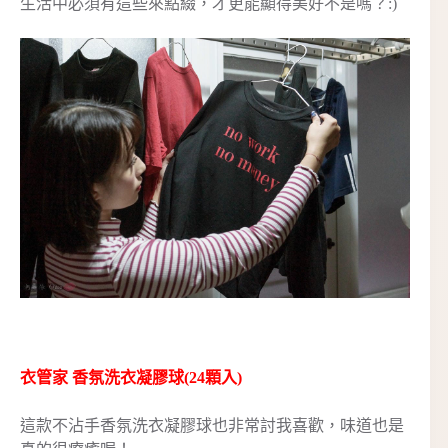
生活中必須有這些來點綴，才更能顯得美好不是嗎？:)
衣管家 香氛洗衣凝膠球(24顆入)
這款不沾手香氛洗衣凝膠球也非常討我喜歡，味道也是