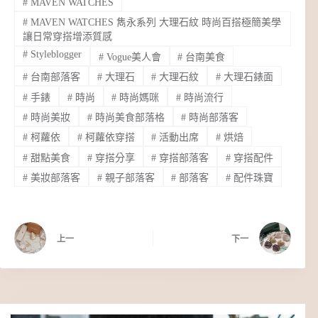
#
MAVEN WATCHES
#
MAVEN WATCHES 雋永系列 大理石紋 時尚百搭極簡美學
讓日常穿搭增添質感
#
Styleblogger
#
Vogue美人會
#
台南美食
#
台南部落客
#
大理石
#
大理石紋
#
大理石錶面
#
手錶
#
時尚
#
時尚媽咪
#
時尚流行
#
時尚美妝
#
時尚美食部落格
#
時尚部落客
#
柯蘿依
#
柯蘿依穿搭
#
活動出席
#
烘焙
#
甜點美食
#
穿搭分享
#
穿搭部落客
#
穿搭配件
#
美妝部落客
#
親子部落客
#
部落客
#
配件珠寶
上一
下一