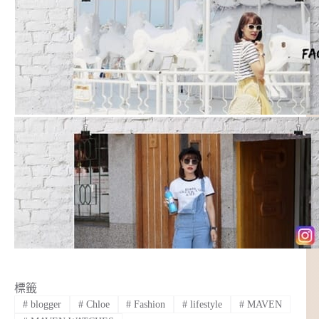
標籤
#
blogger
#
Chloe
#
Fashion
#
lifestyle
#
MAVEN