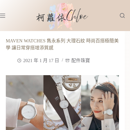
跳
至
主
要
內
容
MAVEN WATCHES 雋永系列 大理石紋 時尚百搭極簡美
學 讓日常穿搭增添質感
2021 年 1 月 17 日
配件珠寶