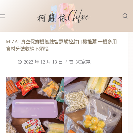
跳
至
主
要
內
容
MIZAI 真空保鮮機無線智慧觸控封口機推薦 一機多用
食材分裝收納不煩惱
2022 年 12 月 13 日
3C家電