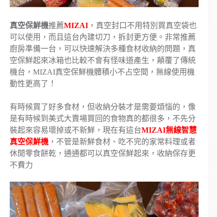
真空保鮮機
推薦
MIZAI
，真空封口不用特別買真空袋也
可以使用，而且這台內建切刀，拆封更方便。非常推薦
廚房準備一台，可以快速解決多種食材收納的問題，真
空保鮮起來冰箱也比較不會有怪味道產生，顛覆了傳統
機台，MIZAI真空保鮮機體積小不占空間，無線使用機
動性更高了！
有時候買了好多食材，但收納分裝才是需要煩惱的，像
是有時候到美式大賣場買回的食物真的都很多，不先分
裝起來容易壞掉或不新鮮，現在有這台
MIZAI無線智慧
真空保鮮機
，不管是新鮮食材、吃不完的家常料理或者
休閒零食餅乾，通通都可以真空保鮮起來，收納保存更
不費力