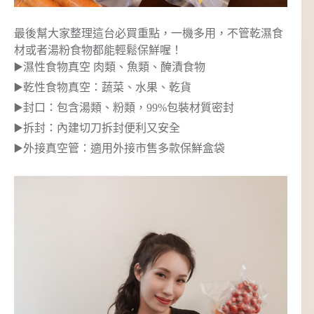
最後幫大家整理這台必買重點，一機多用，不管乾濕食
材或者湯粉食物都能輕鬆保鮮喔！
▶️濕性食物真空 肉類、魚類、醃漬食物
▶️乾性食物真空：蔬菜、水果、乾貨
▶️封口：包含湯類、粉類，99%包裝材質密封
▶️拆封：內建切刀拆封便利又安全
▶️外接真空管：適用外接市售多款保鮮盒袋