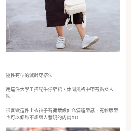
隨性有型的減齡穿搭法！
用這件大學Ｔ搭配牛仔窄裙，休閒風格中帶有點女人
味，
很喜歡這件上衣袖子有荷葉設計充滿造型感，寬鬆版型
也可以修飾不想讓人發現的肉肉XD