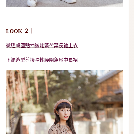
LOOK ２｜
微透膚圓點抽皺鬆緊荷葉長袖上衣
下襬造型剪接彈性腰圍魚尾中長裙