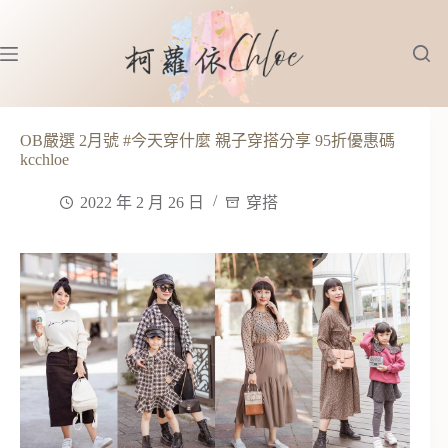
跳
至
主
要
內
容
OB嚴選 2月號 #今天穿什麼 親子穿搭分享 95折優惠碼
kcchloe
2022 年 2 月 26 日
穿搭