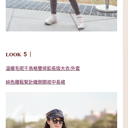
LOOK ５｜
溫暖毛呢千鳥格雙排釦長版大衣/外套
純色腰鬆緊針織側開衩中長裙