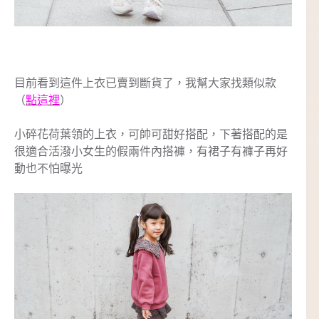
目前看到這件上衣已賣到斷貨了，我幫大家找類似款
（
點這裡
）
小碎花荷葉領的上衣，可帥可甜好搭配，下著搭配的是
很適合活潑小女生的假兩件內搭褲，有裙子有褲子再好
動也不怕曝光