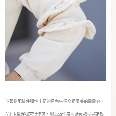
下著搭配這件彈性十足的黑色牛仔窄裙柔美的剛剛好，
A字版型穿起來很修飾，加上這件是高腰剪裁可以讓視