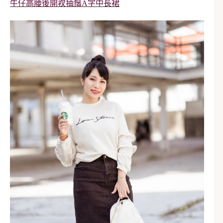
牛仔高腰後開衩抽鬚A字中長裙