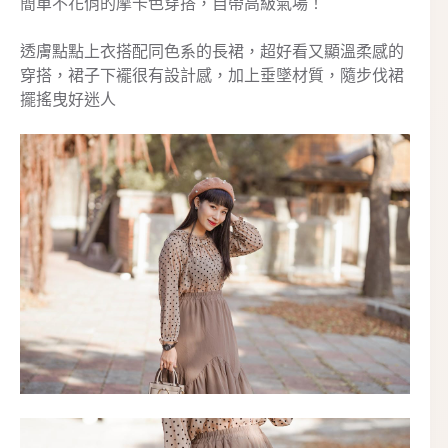
簡單不花俏的摩卡色穿搭，自帶高級氣場！
透膚點點上衣搭配同色系的長裙，超好看又顯溫柔感的
穿搭，裙子下襬很有設計感，加上垂墜材質，隨步伐裙
擺搖曳好迷人