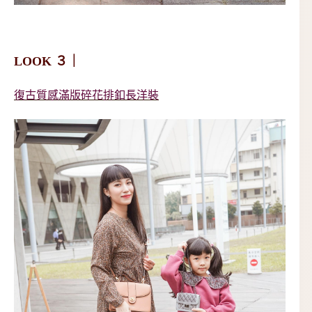
LOOK ３｜
復古質感滿版碎花排釦長洋裝