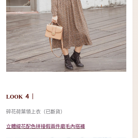
LOOK ４｜
碎花荷葉領上衣（已斷貨）
立體緹花配色拼接假兩件磨毛內搭褲