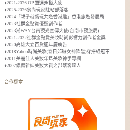
♦︎2021-2026 OB嚴選穿搭大使
♦︎2025-2026食尚玩家駐站部落客
♦︎2024
「親子就醬玩共遊香港趣」
香港旅遊發展局
♦︎2023社群金點賞優選創作者
♦︎2023
潮WAY台南觀光宣傳大使
(台南市觀旅局)
♦︎2021-2022社群金點賞美妝時尚影響力創作者金獎
♦︎2020
高雄大立百貨週年慶廣告
♦︎2018
Yahoo時尚美妝(春日郊遊女神降臨)穿搭組冠軍
♦︎2011美麗佳人美妝年鑑美妝神手專欄
♦︎2007儂儂雜誌美妝大賞之部落客達人
合作標章