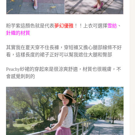
粉芋紫這顏色就是代表
夢幻優雅
！！上衣可選擇
雪紡
、
針織的材質
其實我在夏天穿不住長褲，穿短褲又擔心腿部線條不好
看，這樣長度的裙子正好可以幫我遮住大腿和臀部
Peachy紗裙的穿起來是很涼爽舒適，材質也很親膚，不
會感覺刺刺的