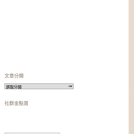
文章分類
文
章
分
社群金點賞
類
柯蘿依chloe
美妝時尚影響力創作者金獎
柯蘿依chloe
優選創作者