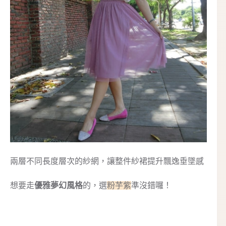
兩層不同長度層次的紗網，讓整件紗裙提升飄逸垂墜感
想要走
優雅夢幻風格
的，選
粉芋紫
準沒錯囉！