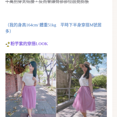
千萬別穿太低腰，反而會讓臀部部位感覺膨脹
（我的身高164cm/ 體重51kg 平時下半身穿搭M號居
多）
粉芋紫的穿搭LOOK