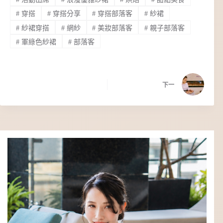
#
穿搭
#
穿搭分享
#
穿搭部落客
#
紗裙
#
紗裙穿搭
#
網紗
#
美妝部落客
#
親子部落客
#
軍綠色紗裙
#
部落客
下一