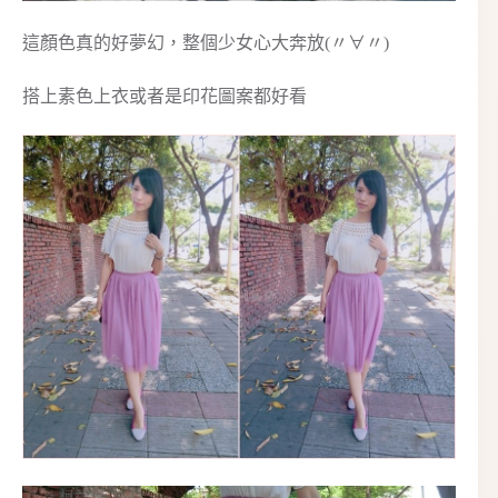
這顏色真的好夢幻，整個少女心大奔放(〃∀〃)
搭上素色上衣或者是印花圖案都好看