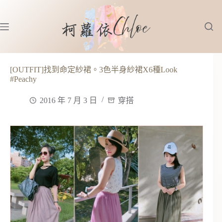
跳
至
主
要
內
容
[OUTFIT]找到命定紗裙。3色半身紗裙X6種Look
#Peachy
2016 年 7 月 3 日
穿搭