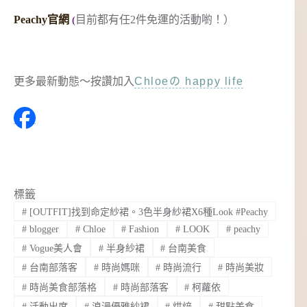
Peachy官網
目前都有任2件免運的活動喲！）
(
更多最新動態～按讚加入
Chloeの happy life
標籤
#
[OUTFIT]找到命定紗裙。3色半身紗裙X6種Look #Peachy
#
blogger
#
Chloe
#
Fashion
#
LOOK
#
peachy
#
Vogue美人會
#
半身紗裙
#
台南美食
#
台南部落客
#
時尚媽咪
#
時尚流行
#
時尚美妝
#
時尚美食部落格
#
時尚部落客
#
柯蘿依
#
活動出席
#
浪漫優雅紗裙
#
烘焙
#
甜點美食