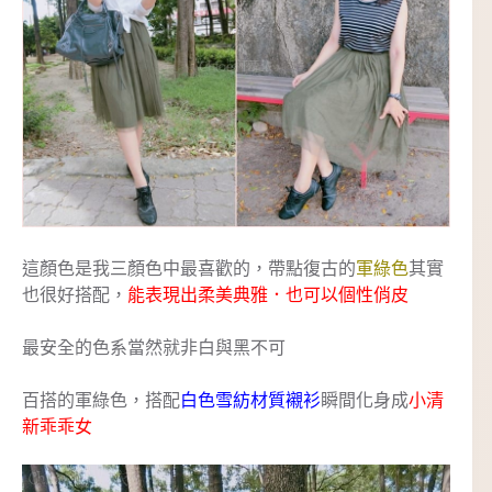
這顏色是我三顏色中最喜歡的，帶點復古的
軍綠色
其實
也很好搭配，
能表現出柔美典雅．也可以個性俏皮
最安全的色系當然就非白與黑不可
百搭的軍綠色，搭配
白色雪紡材質襯衫
瞬間化身成
小清
新乖乖女