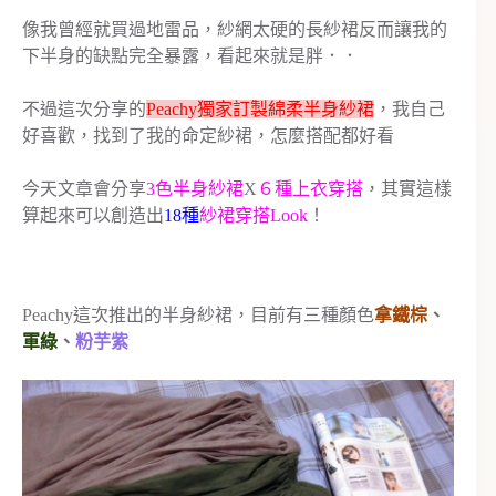
像我曾經就買過地雷品，紗網太硬的長紗裙反而讓我的
下半身的缺點完全暴露，看起來就是胖．．
不過這次分享的
Peachy獨家訂製綿柔半身紗裙
，我自己
好喜歡，找到了我的命定紗裙，怎麼搭配都好看
今天文章會分享
3色半身紗裙
X
６種上衣穿搭
，其實這樣
算起來可以創造出
18種
紗裙穿搭Look
！
Peachy這次推出的半身紗裙，目前有三種顏色
拿鐵棕
、
軍綠
、
粉芋紫