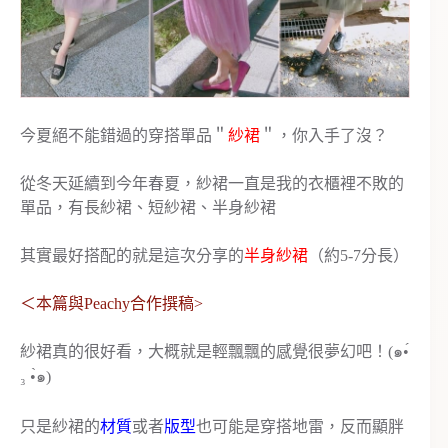
今夏絕不能錯過的穿搭單品＂
紗裙
＂，你入手了沒？
從冬天延續到今年春夏，紗裙一直是我的衣櫃裡不敗的
單品，有長紗裙、短紗裙、半身紗裙
其實最好搭配的就是這次分享的
半身紗裙
（約5-7分長）
＜本篇與Peachy合作撰稿>
紗裙真的很好看，大概就是輕飄飄的感覺很夢幻吧！(๑•́
₃ •̀๑)
只是紗裙的
材質
或者
版型
也可能是穿搭地雷，反而顯胖